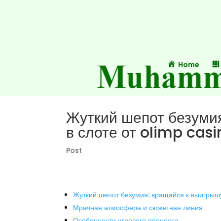
Home
Жуткий шепот безуми
в слоте от olimp casi
Post
Жуткий шепот безумия: вращайся к выигрышу 
Мрачная атмосфера и сюжетная линия
Особенности игрового процесса