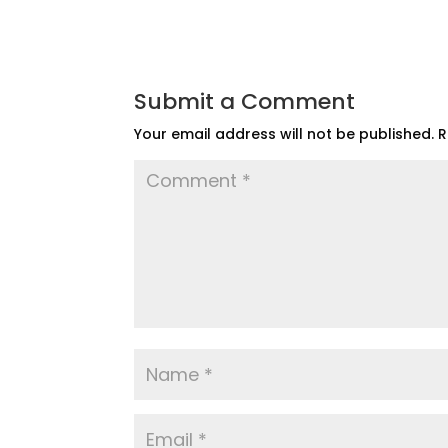
Submit a Comment
Your email address will not be published.
R