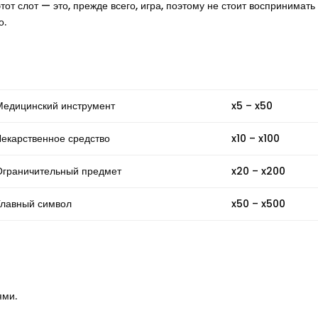
от слот — это, прежде всего, игра, поэтому не стоит воспринимать
о.
Медицинский инструмент
x5 – x50
екарственное средство
x10 – x100
Ограничительный предмет
x20 – x200
Главный символ
x50 – x500
ями.