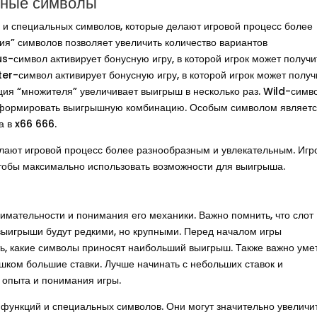
ьные символы
 и специальных символов, которые делают игровой процесс более
я” символов позволяет увеличить количество вариантов
символ активирует бонусную игру, в которой игрок может получи
r-символ активирует бонусную игру, в которой игрок может получ
ия “множителя” увеличивает выигрыш в несколько раз. Wild-симв
сформировать выигрышную комбинацию. Особым символом являет
а в x66 666.
ают игровой процесс более разнообразным и увлекательным. Игр
чтобы максимально использовать возможности для выигрыша.
внимательности и понимания его механики. Важно помнить, что слот
выигрыши будут редкими, но крупными. Перед началом игры
ть, какие символы приносят наибольший выигрыш. Также важно уме
ишком большие ставки. Лучше начинать с небольших ставок и
 опыта и понимания игры.
 функций и специальных символов. Они могут значительно увеличи