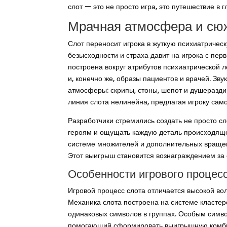
слот — это не просто игра, это путешествие в 
Мрачная атмосфера и сю
Слот переносит игрока в жуткую психиатриче
безысходности и страха давит на игрока с пер
построена вокруг атрибутов психиатрической 
и, конечно же, образы пациентов и врачей. Зв
атмосферы: скрипы, стоны, шепот и душеразд
линия слота нелинейна, предлагая игроку сам
Разработчики стремились создать не просто с
героям и ощущать каждую деталь происходяще
системе множителей и дополнительных вращен
Этот выигрыш становится вознаграждением за 
Особенности игрового процес
Игровой процесс слота отличается высокой вол
Механика слота построена на системе класте
одинаковых символов в группах. Особым симв
помогающий сформировать выигрышную комбина