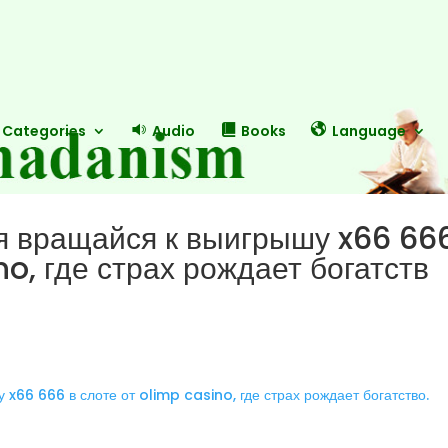
Categories
Audio
Books
Language
я вращайся к выигрышу x66 66
no, где страх рождает богатств
x66 666 в слоте от olimp casino, где страх рождает богатство.