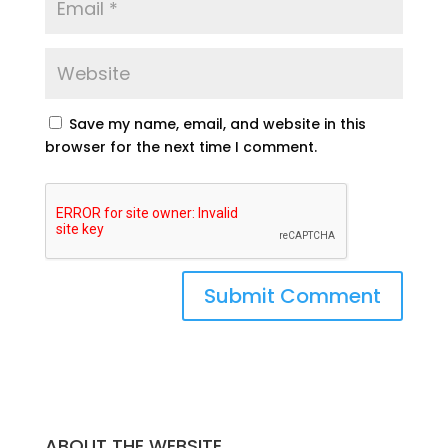
Save my name, email, and website in this
browser for the next time I comment.
ABOUT THE WEBSITE