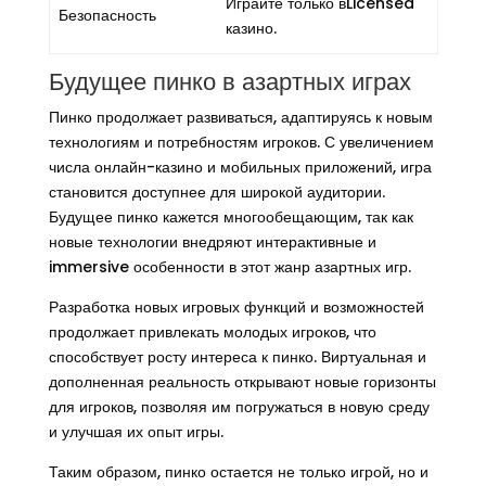
Играйте только вLicensed
Безопасность
казино.
Будущее пинко в азартных играх
Пинко продолжает развиваться, адаптируясь к новым
технологиям и потребностям игроков. С увеличением
числа онлайн-казино и мобильных приложений, игра
становится доступнее для широкой аудитории.
Будущее пинко кажется многообещающим, так как
новые технологии внедряют интерактивные и
immersive особенности в этот жанр азартных игр.
Разработка новых игровых функций и возможностей
продолжает привлекать молодых игроков, что
способствует росту интереса к пинко. Виртуальная и
дополненная реальность открывают новые горизонты
для игроков, позволяя им погружаться в новую среду
и улучшая их опыт игры.
Таким образом, пинко остается не только игрой, но и