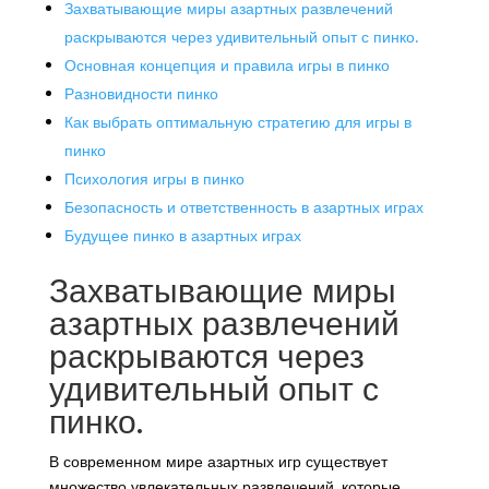
Захватывающие миры азартных развлечений
раскрываются через удивительный опыт с пинко.
Основная концепция и правила игры в пинко
Разновидности пинко
Как выбрать оптимальную стратегию для игры в
пинко
Психология игры в пинко
Безопасность и ответственность в азартных играх
Будущее пинко в азартных играх
Захватывающие миры
азартных развлечений
раскрываются через
удивительный опыт с
пинко.
В современном мире азартных игр существует
множество увлекательных развлечений, которые