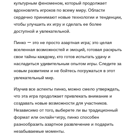
культурным феноменом, который продолжает
вдохновлять игроков по всему миру. Области
сердечно принимают новые технологии и тенденции,
чтобы улучшить их игру и сделать ее более
доступной и увлекательной.
Пинко — это не просто азартная игра; это целая
вселенная возможностей и эмоций, готовая раскрыть
свои тайны каждому, кто готов испытать удачу и
насладиться удивительным опытом игры. Следите за
новым развитием и не бойтесь погружаться в этот
увлекательный мир.
Изучив все аспекты пинко, можно смело утверждать,
что эта игра продолжает привлекать внимание и
создавать новые возможности для участников.
Независимо от того, выберете ли вы традиционный
формат или онлайн-игру, пинко способен
разнообразить азартное развлечение и подарить
незабываемые моменты.