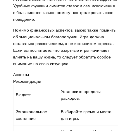
Удобные функции лимитов ставок и сам исключения
в большинстве казино помогут контролировать свое
поведение.
Помимо финансовых аспектов, важно также помнить
об эмоциональном благополучии. Игра должна
оставаться развлечением, а не источником стресса.
Если вы посчитаете, что азартные игры начинают
влиять на вашу жизнь, то следует обратить особое
внимание на свою ситуацию.
Аспекты
Рекомендации
Установите пределы
Бюджет
расходов.
Эмоциональное
Выбирайте время и место
состояние
для игры.