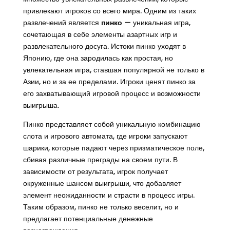
привлекают игроков со всего мира. Одним из таких
развлечений является
пинко
— уникальная игра,
сочетающая в себе элементы азартных игр и
развлекательного досуга. Истоки пинко уходят в
Японию, где она зародилась как простая, но
увлекательная игра, ставшая популярной не только в
Азии, но и за ее пределами. Игроки ценят пинко за
его захватывающий игровой процесс и возможности
выигрыша.
Пинко представляет собой уникальную комбинацию
слота и игрового автомата, где игроки запускают
шарики, которые падают через призматическое поле,
сбивая различные преграды на своем пути. В
зависимости от результата, игрок получает
окруженные шансом выигрыши, что добавляет
элемент неожиданности и страсти в процесс игры.
Таким образом, пинко не только веселит, но и
предлагает потенциальные денежные