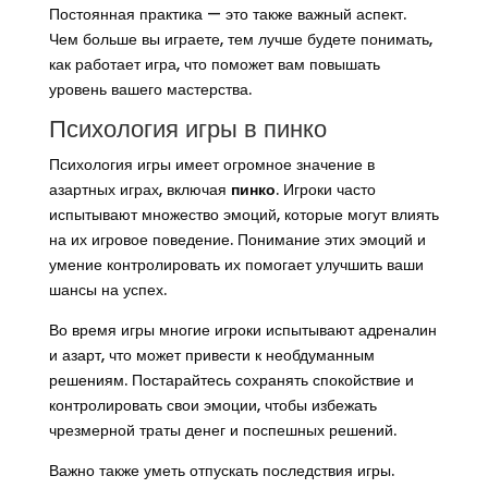
Постоянная практика — это также важный аспект.
Чем больше вы играете, тем лучше будете понимать,
как работает игра, что поможет вам повышать
уровень вашего мастерства.
Психология игры в пинко
Психология игры имеет огромное значение в
азартных играх, включая
пинко
. Игроки часто
испытывают множество эмоций, которые могут влиять
на их игровое поведение. Понимание этих эмоций и
умение контролировать их помогает улучшить ваши
шансы на успех.
Во время игры многие игроки испытывают адреналин
и азарт, что может привести к необдуманным
решениям. Постарайтесь сохранять спокойствие и
контролировать свои эмоции, чтобы избежать
чрезмерной траты денег и поспешных решений.
Важно также уметь отпускать последствия игры.