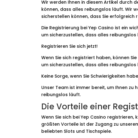
Wir werden Ihnen in diesem Artikel durch de
können, dass alles reibungslos läuft. Wir w
sicherstellen können, dass Sie erfolgreich re
Die Registrierung bei Yep Casino ist ein wic
um sicherzustellen, dass alles reibungslos 
Registrieren Sie sich jetzt!
Wenn Sie sich registriert haben, können Sie
um sicherzustellen, dass alles reibungslos 
Keine Sorge, wenn Sie Schwierigkeiten habe
Unser Team ist immer bereit, um Ihnen zu he
reibungslos läuft.
Die Vorteile einer Regi
Wenn Sie sich bei Yep Casino registrieren, k
größten Vorteile ist der Zugang zu unser
beliebten Slots und Tischspiele.