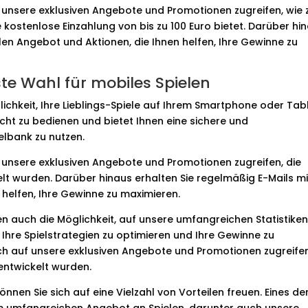
f unsere exklusiven Angebote und Promotionen zugreifen, wie z
kostenlose Einzahlung von bis zu 100 Euro bietet. Darüber hi
llen Angebot und Aktionen, die Ihnen helfen, Ihre Gewinne zu
ste Wahl für mobiles Spielen
ichkeit, Ihre Lieblings-Spiele auf Ihrem Smartphone oder Tab
eicht zu bedienen und bietet Ihnen eine sichere und
lbank zu nutzen.
uf unsere exklusiven Angebote und Promotionen zugreifen, die
kelt wurden. Darüber hinaus erhalten Sie regelmäßig E-Mails mi
 helfen, Ihre Gewinne zu maximieren.
nen auch die Möglichkeit, auf unsere umfangreichen Statistike
 Ihre Spielstrategien zu optimieren und Ihre Gewinne zu
ch auf unsere exklusiven Angebote und Promotionen zugreifen
r entwickelt wurden.
önnen Sie sich auf eine Vielzahl von Vorteilen freuen. Eines de