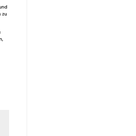
 und
s zu
u
n,