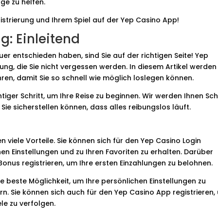
rge zu helfen.
gistrierung und Ihrem Spiel auf der Yep Casino App!
g: Einleitend
er entschieden haben, sind Sie auf der richtigen Seite! Yep
rung, die Sie nicht vergessen werden. In diesem Artikel werden
hren, damit Sie so schnell wie möglich loslegen können.
htiger Schritt, um Ihre Reise zu beginnen. Wir werden Ihnen Sch
 Sie sicherstellen können, dass alles reibungslos läuft.
en viele Vorteile. Sie können sich für den Yep Casino Login
hen Einstellungen und zu Ihren Favoriten zu erhalten. Darüber
Bonus registrieren, um Ihre ersten Einzahlungen zu belohnen.
ie beste Möglichkeit, um Ihre persönlichen Einstellungen zu
ern. Sie können sich auch für den Yep Casino App registrieren,
le zu verfolgen.