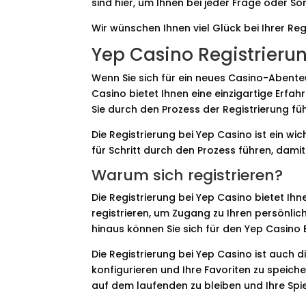
sind hier, um Ihnen bei jeder Frage oder So
Wir wünschen Ihnen viel Glück bei Ihrer Re
Yep Casino Registrierun
Wenn Sie sich für ein neues Casino-Abenteu
Casino bietet Ihnen eine einzigartige Erfah
Sie durch den Prozess der Registrierung fü
Die Registrierung bei Yep Casino ist ein wic
für Schritt durch den Prozess führen, damit
Warum sich registrieren?
Die Registrierung bei Yep Casino bietet Ihn
registrieren, um Zugang zu Ihren persönlic
hinaus können Sie sich für den Yep Casino 
Die Registrierung bei Yep Casino ist auch d
konfigurieren und Ihre Favoriten zu speich
auf dem laufenden zu bleiben und Ihre Spie