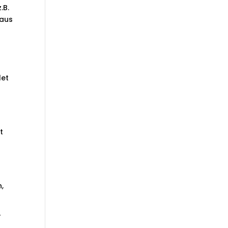
.B.
naus
let
t
n
,
r