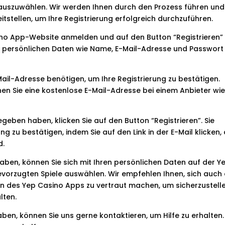
 auszuwählen. Wir werden Ihnen durch den Prozess führen und
tstellen, um Ihre Registrierung erfolgreich durchzuführen.
ino App-Website anmelden und auf den Button “Registrieren”
re persönlichen Daten wie Name, E-Mail-Adresse und Passwort
-Mail-Adresse benötigen, um Ihre Registrierung zu bestätigen.
en Sie eine kostenlose E-Mail-Adresse bei einem Anbieter wi
eben haben, klicken Sie auf den Button “Registrieren”. Sie
g zu bestätigen, indem Sie auf den Link in der E-Mail klicken, 
d.
aben, können Sie sich mit Ihren persönlichen Daten auf der Y
orzugten Spiele auswählen. Wir empfehlen Ihnen, sich auch
des Yep Casino Apps zu vertraut machen, um sicherzustelle
lten.
ben, können Sie uns gerne kontaktieren, um Hilfe zu erhalten.