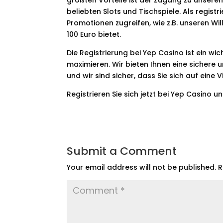
größten Vorteile ist der Zugang zu unser
beliebten Slots und Tischspiele. Als regist
Promotionen zugreifen, wie z.B. unseren W
100 Euro bietet.
Die Registrierung bei Yep Casino ist ein wi
maximieren. Wir bieten Ihnen eine sichere
und wir sind sicher, dass Sie sich auf eine 
Registrieren Sie sich jetzt bei Yep Casino u
Submit a Comment
Your email address will not be published.
R