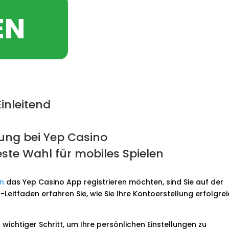
EN
inleitend
erung bei Yep Casino
este Wahl für mobiles Spielen
en
das Yep Casino App registrieren möchten, sind Sie auf der
tt-Leitfaden erfahren Sie, wie Sie Ihre Kontoerstellung erfolgre
 wichtiger Schritt, um Ihre persönlichen Einstellungen zu