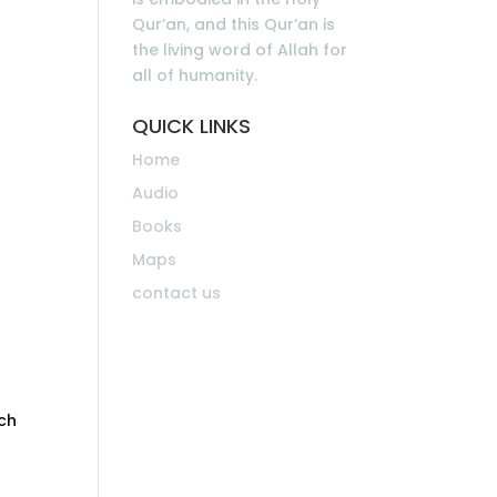
Qur’an, and this Qur’an is
the living word of Allah for
all of humanity.
QUICK LINKS
Home
Audio
Books
Maps
contact us
ich