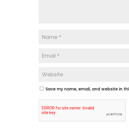
Save my name, email, and website in th