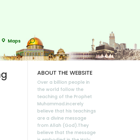
Maps
ng
ABOUT THE WEBSITE
Over a billion people in
the world follow the
teaching of the Prophet
Muhammad.incerely
believe that his teachings
are a divine message
from Allah (God).They
believe that the message
is embodied in the Holy