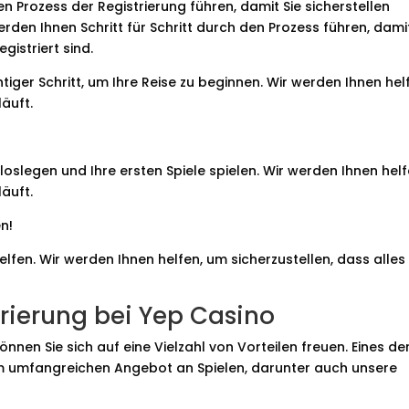
n Prozess der Registrierung führen, damit Sie sicherstellen
erden Ihnen Schritt für Schritt durch den Prozess führen, damit
gistriert sind.
htiger Schritt, um Ihre Reise zu beginnen. Wir werden Ihnen hel
läuft.
 loslegen und Ihre ersten Spiele spielen. Wir werden Ihnen helf
läuft.
n!
lfen. Wir werden Ihnen helfen, um sicherzustellen, dass alles
strierung bei Yep Casino
önnen Sie sich auf eine Vielzahl von Vorteilen freuen. Eines de
em umfangreichen Angebot an Spielen, darunter auch unsere