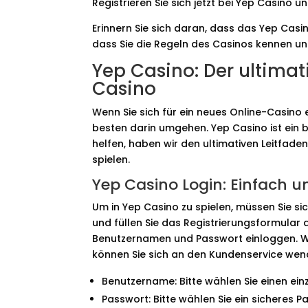
Registrieren Sie sich jetzt bei Yep Casino 
Erinnern Sie sich daran, dass das Yep Casino
dass Sie die Regeln des Casinos kennen u
Yep Casino: Der ultimat
Casino
Wenn Sie sich für ein neues Online-Casino e
besten darin umgehen. Yep Casino ist ein b
helfen, haben wir den ultimativen Leitfaden
spielen.
Yep Casino Login: Einfach u
Um in Yep Casino zu spielen, müssen Sie sic
und füllen Sie das Registrierungsformular a
Benutzernamen und Passwort einloggen. We
können Sie sich an den Kundenservice wen
Benutzername: Bitte wählen Sie einen ein
Passwort: Bitte wählen Sie ein sicheres 