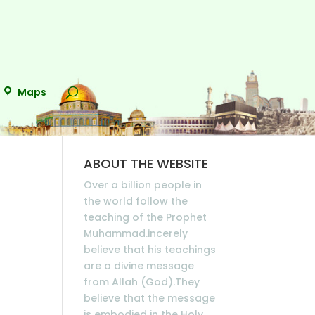
Maps
ABOUT THE WEBSITE
Over a billion people in
the world follow the
teaching of the Prophet
Muhammad.incerely
believe that his teachings
are a divine message
from Allah (God).They
believe that the message
is embodied in the Holy