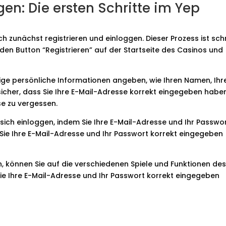
gen: Die ersten Schritte im Yep
h zunächst registrieren und einloggen. Dieser Prozess ist sch
 den Button “Registrieren” auf der Startseite des Casinos und
ige persönliche Informationen angeben, wie Ihren Namen, Ihr
 sicher, dass Sie Ihre E-Mail-Adresse korrekt eingegeben habe
se zu vergessen.
 sich einloggen, indem Sie Ihre E-Mail-Adresse und Ihr Passwo
 Sie Ihre E-Mail-Adresse und Ihr Passwort korrekt eingegeben
n, können Sie auf die verschiedenen Spiele und Funktionen de
 Sie Ihre E-Mail-Adresse und Ihr Passwort korrekt eingegeben