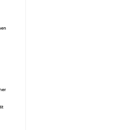
nen
her
it