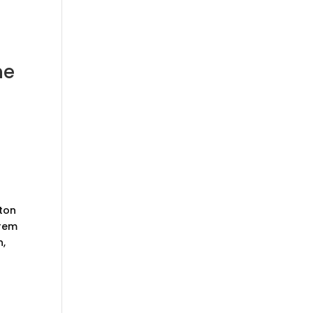
,
ne
tton
hrem
n,