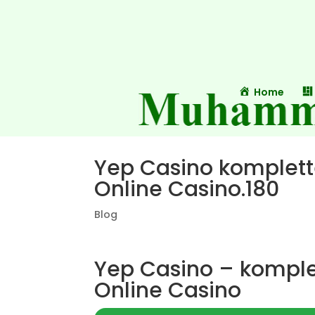
Home
Yep Casino komplett
Online Casino.180
Blog
Yep Casino – komple
Online Casino