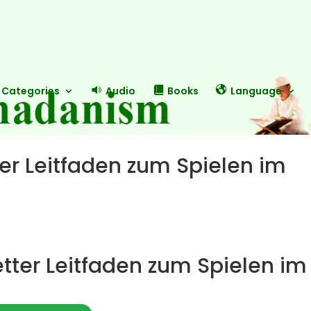
Categories
Audio
Books
Language
er Leitfaden zum Spielen im
tter Leitfaden zum Spielen im