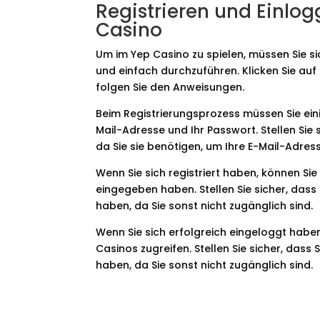
Registrieren und Einlog
Casino
Um im Yep Casino zu spielen, müssen Sie sic
und einfach durchzuführen. Klicken Sie auf
folgen Sie den Anweisungen.
Beim Registrierungsprozess müssen Sie ein
Mail-Adresse und Ihr Passwort. Stellen Sie
da Sie sie benötigen, um Ihre E-Mail-Adres
Wenn Sie sich registriert haben, können Sie
eingegeben haben. Stellen Sie sicher, dass
haben, da Sie sonst nicht zugänglich sind.
Wenn Sie sich erfolgreich eingeloggt habe
Casinos zugreifen. Stellen Sie sicher, dass
haben, da Sie sonst nicht zugänglich sind.