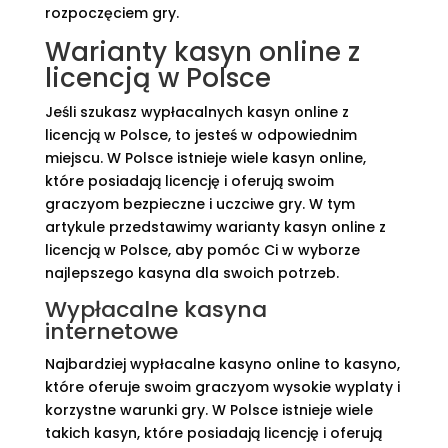
rozpoczęciem gry.
Warianty kasyn online z
licencją w Polsce
Jeśli szukasz wypłacalnych kasyn online z
licencją w Polsce, to jesteś w odpowiednim
miejscu. W Polsce istnieje wiele kasyn online,
które posiadają licencję i oferują swoim
graczyom bezpieczne i uczciwe gry. W tym
artykule przedstawimy warianty kasyn online z
licencją w Polsce, aby pomóc Ci w wyborze
najlepszego kasyna dla swoich potrzeb.
Wypłacalne kasyna
internetowe
Najbardziej wypłacalne kasyno online to kasyno,
które oferuje swoim graczyom wysokie wyplaty i
korzystne warunki gry. W Polsce istnieje wiele
takich kasyn, które posiadają licencję i oferują