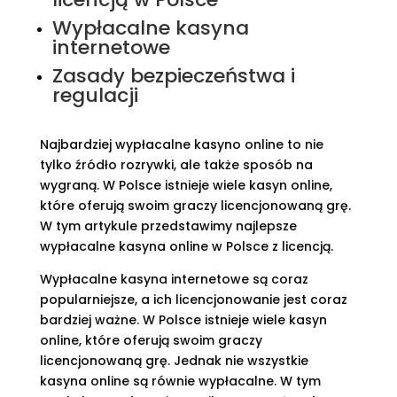
Wypłacalne kasyna
internetowe
Zasady bezpieczeństwa i
regulacji
Najbardziej wypłacalne kasyno online to nie
tylko źródło rozrywki, ale także sposób na
wygraną. W Polsce istnieje wiele kasyn online,
które oferują swoim graczy licencjonowaną grę.
W tym artykule przedstawimy najlepsze
wypłacalne kasyna online w Polsce z licencją.
Wypłacalne kasyna internetowe są coraz
popularniejsze, a ich licencjonowanie jest coraz
bardziej ważne. W Polsce istnieje wiele kasyn
online, które oferują swoim graczy
licencjonowaną grę. Jednak nie wszystkie
kasyna online są równie wypłacalne. W tym