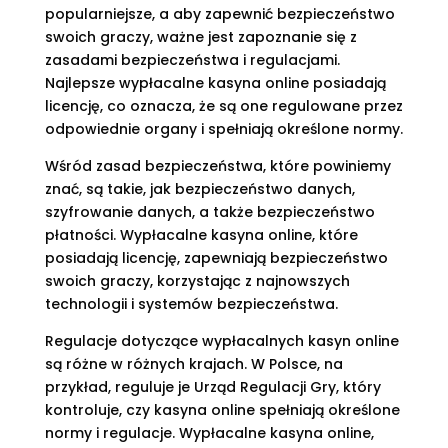
popularniejsze, a aby zapewnić bezpieczeństwo
swoich graczy, ważne jest zapoznanie się z
zasadami bezpieczeństwa i regulacjami.
Najlepsze wypłacalne kasyna online posiadają
licencję, co oznacza, że są one regulowane przez
odpowiednie organy i spełniają określone normy.
Wśród zasad bezpieczeństwa, które powiniemy
znać, są takie, jak bezpieczeństwo danych,
szyfrowanie danych, a także bezpieczeństwo
płatności. Wypłacalne kasyna online, które
posiadają licencję, zapewniają bezpieczeństwo
swoich graczy, korzystając z najnowszych
technologii i systemów bezpieczeństwa.
Regulacje dotyczące wypłacalnych kasyn online
są różne w różnych krajach. W Polsce, na
przykład, reguluje je Urząd Regulacji Gry, który
kontroluje, czy kasyna online spełniają określone
normy i regulacje. Wypłacalne kasyna online,