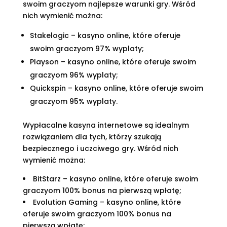
swoim graczyom najlepsze warunki gry. Wśród
nich wymienić można:
Stakelogic – kasyno online, które oferuje
swoim graczyom 97% wyplaty;
Playson – kasyno online, które oferuje swoim
graczyom 96% wyplaty;
Quickspin – kasyno online, które oferuje swoim
graczyom 95% wyplaty.
Wypłacalne kasyna internetowe są idealnym
rozwiązaniem dla tych, którzy szukają
bezpiecznego i uczciwego gry. Wśród nich
wymienić można:
BitStarz – kasyno online, które oferuje swoim
graczyom 100% bonus na pierwszą wpłatę;
Evolution Gaming – kasyno online, które
oferuje swoim graczyom 100% bonus na
pierwszą wpłatę;