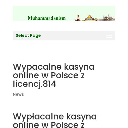
Select Page
Wypacalne kasyna
online w Polsce z
licencj.814
News
Wypłacalne kasyna
online w Polsce z