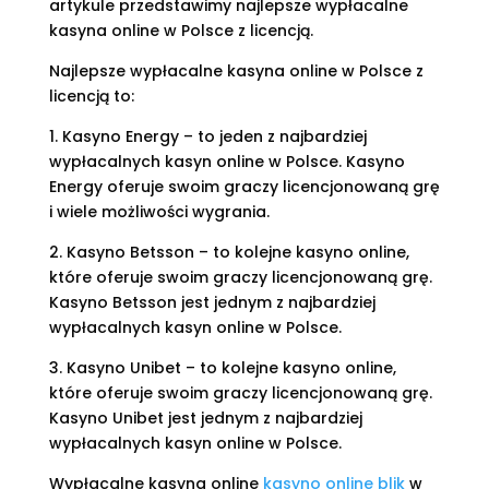
artykule przedstawimy najlepsze wypłacalne
kasyna online w Polsce z licencją.
Najlepsze wypłacalne kasyna online w Polsce z
licencją to:
1. Kasyno Energy – to jeden z najbardziej
wypłacalnych kasyn online w Polsce. Kasyno
Energy oferuje swoim graczy licencjonowaną grę
i wiele możliwości wygrania.
2. Kasyno Betsson – to kolejne kasyno online,
które oferuje swoim graczy licencjonowaną grę.
Kasyno Betsson jest jednym z najbardziej
wypłacalnych kasyn online w Polsce.
3. Kasyno Unibet – to kolejne kasyno online,
które oferuje swoim graczy licencjonowaną grę.
Kasyno Unibet jest jednym z najbardziej
wypłacalnych kasyn online w Polsce.
Wypłacalne kasyna online
kasyno online blik
w