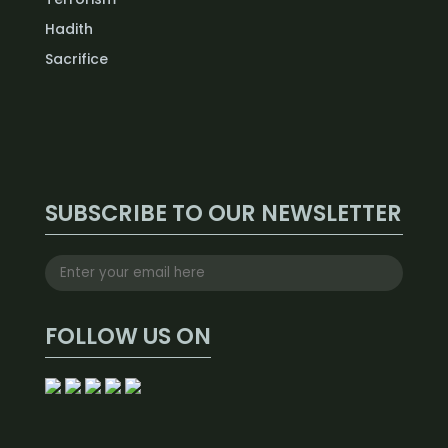
Hadith
Sacrifice
SUBSCRIBE TO OUR NEWSLETTER
FOLLOW US ON