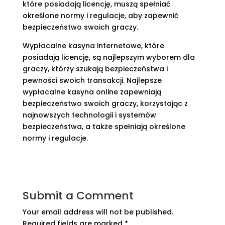
które posiadają licencję, muszą spełniać
określone normy i regulacje, aby zapewnić
bezpieczeństwo swoich graczy.
Wypłacalne kasyna internetowe, które
posiadają licencję, są najlepszym wyborem dla
graczy, którzy szukają bezpieczeństwa i
pewności swoich transakcji. Najlepsze
wypłacalne kasyna online zapewniają
bezpieczeństwo swoich graczy, korzystając z
najnowszych technologii i systemów
bezpieczeństwa, a także spełniają określone
normy i regulacje.
Submit a Comment
Your email address will not be published.
Required fields are marked
*