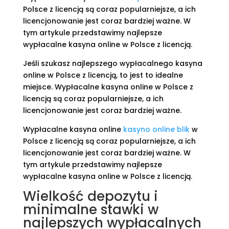
Polsce z licencją są coraz popularniejsze, a ich
licencjonowanie jest coraz bardziej ważne. W
tym artykule przedstawimy najlepsze
wypłacalne kasyna online w Polsce z licencją.
Jeśli szukasz najlepszego wypłacalnego kasyna
online w Polsce z licencją, to jest to idealne
miejsce. Wypłacalne kasyna online w Polsce z
licencją są coraz popularniejsze, a ich
licencjonowanie jest coraz bardziej ważne.
Wypłacalne kasyna online
kasyno online blik
w
Polsce z licencją są coraz popularniejsze, a ich
licencjonowanie jest coraz bardziej ważne. W
tym artykule przedstawimy najlepsze
wypłacalne kasyna online w Polsce z licencją.
Wielkość depozytu i
minimalne stawki w
najlepszych wypłacalnych