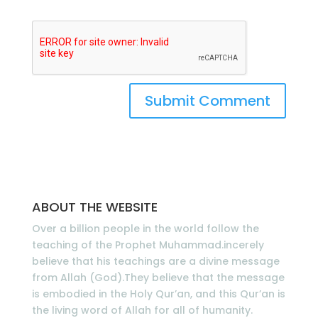
ABOUT THE WEBSITE
Over a billion people in the world follow the
teaching of the Prophet Muhammad.incerely
believe that his teachings are a divine message
from Allah (God).They believe that the message
is embodied in the Holy Qur’an, and this Qur’an is
the living word of Allah for all of humanity.