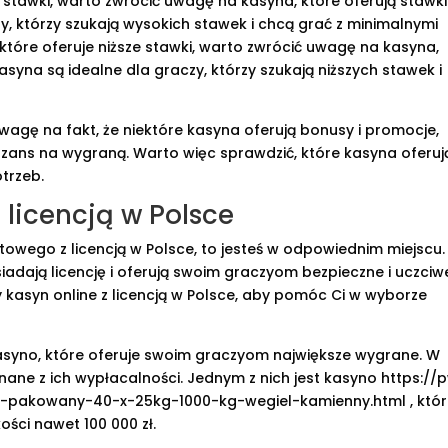
e stawki, warto zwrócić uwagę na kasyna, które oferują stawk
aczy, którzy szukają wysokich stawek i chcą grać z minimalnymi
 które oferuje niższe stawki, warto zwrócić uwagę na kasyna,
e kasyna są idealne dla graczy, którzy szukają niższych stawek i
wagę na fakt, że niektóre kasyna oferują bonusy i promocje,
ans na wygraną. Warto więc sprawdzić, które kasyna oferuj
trzeb.
 licencją w Polsce
towego z licencją w Polsce, to jesteś w odpowiednim miejscu
osiadają licencję i oferują swoim graczyom bezpieczne i uczciw
 kasyn online z licencją w Polsce, aby pomóc Ci w wyborze
kasyno, które oferuje swoim graczyom największe wygrane. W
ą znane z ich wypłacalności. Jednym z nich jest kasyno https://
z-pakowany-40-x-25kg-1000-kg-wegiel-kamienny.html , któ
ci nawet 100 000 zł.