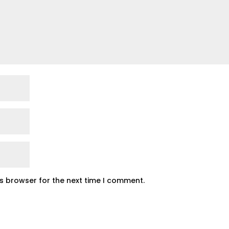
is browser for the next time I comment.