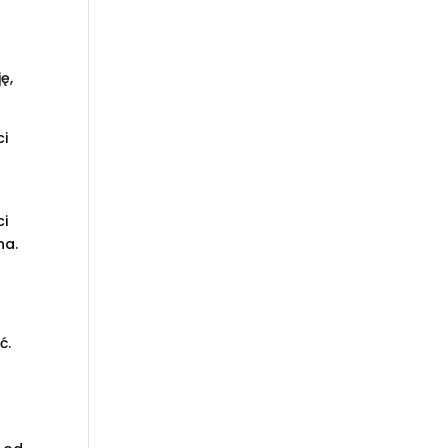
ę,
ci
ci
na.
ć.