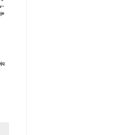
w-
je
ają