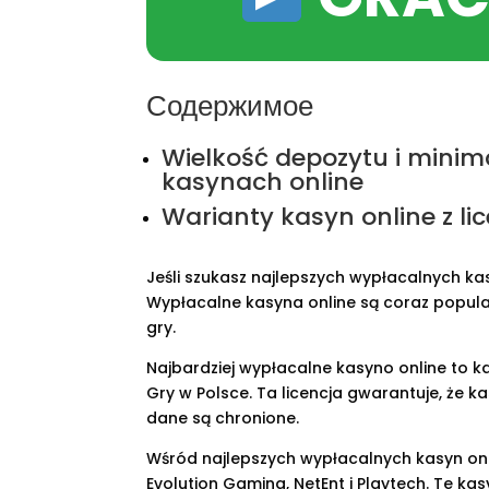
Содержимое
Wielkość depozytu i minim
kasynach online
Warianty kasyn online z li
Jeśli szukasz najlepszych wypłacalnych kas
Wypłacalne kasyna online są coraz popular
gry.
Najbardziej wypłacalne kasyno online to k
Gry w Polsce. Ta licencja gwarantuje, że k
dane są chronione.
Wśród najlepszych wypłacalnych kasyn onlin
Evolution Gaming, NetEnt i Playtech. Te kas