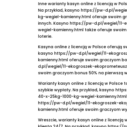
Inne warianty kasyn online z licencją w Po
Na przykład, kasyno https://pw-d.pl/we
kg-wegiel-kamienny.html oferuje swoim gra
innych. Kasyno https://pw-d.pl/wegiel/
wegiel-kamienny.html także oferuje swoim
loterie.
Kasyna online z licencją w Polsce oferują
kasyno https://pw-d.pl/wegiel/11-ekogr
kamienny.html oferuje swoim graczyom bo
d.pl/wegiel/11-ekogroszek-ekoprometeus
swoim graczyom bonus 50% na pierwszą w
Warianty kasyn online z licencją w Polsce 
szybkie wypłaty. Na przykład, kasyno ht
40-x-25kg-1000-kg-wegiel-kamienny.html 
https://pw-d.pl/wegiel/11-ekogroszek-e
kamienny.html oferuje swoim graczyom wyp
Wreszcie, warianty kasyn online z licencj
klienta 24/7. Na przykład, kasyno https