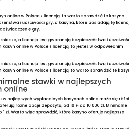
.
yn online w Polsce z licencją, to warto sprawdzić te kasyna.
czeństwa i uczciwości gry, a kasyna, które posiadają tę licencj
 doświadczenie gry.
niejsze, a licencja jest gwarancją bezpieczeństwa i uczciwoś
h kasyn online w Polsce z licencją, to jesteś w odpowiednim
niejsze, a licencja jest gwarancją bezpieczeństwa i uczciwoś
 kasyn online w Polsce z licencją, to warto sprawdzić te kasy
nimalne stawki w najlepszych
 online
u w najlepszych wypłacalnych kasynach online może się różni
erują różne opcje depozytu, od 10 zł do 10 000 zł. Minimalne
do 1 zł. Warto więc sprawdzić, które kasyno oferuje najlepsze