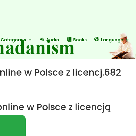
Categories
Audio
Books
Language
ine w Polsce z licencj.682
line w Polsce z licencją
Ć