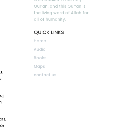
Qur’an, and this Qur’an is
the living word of Allah for
all of humanity.
QUICK LINKS
h
Home
Audio
Books
Maps
u.
contact us
ci
cji
h
arz,
bór