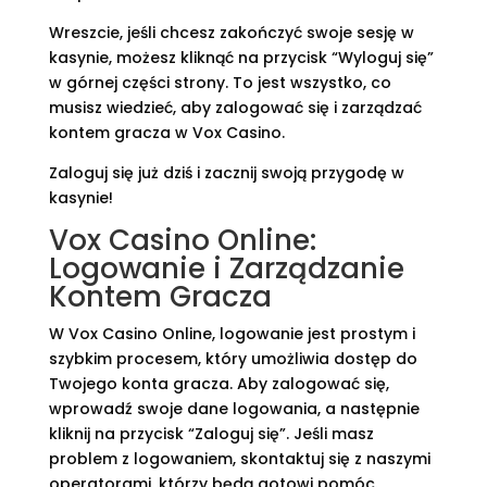
Wreszcie, jeśli chcesz zakończyć swoje sesję w
kasynie, możesz kliknąć na przycisk “Wyloguj się”
w górnej części strony. To jest wszystko, co
musisz wiedzieć, aby zalogować się i zarządzać
kontem gracza w Vox Casino.
Zaloguj się już dziś i zacznij swoją przygodę w
kasynie!
Vox Casino Online:
Logowanie i Zarządzanie
Kontem Gracza
W Vox Casino Online, logowanie jest prostym i
szybkim procesem, który umożliwia dostęp do
Twojego konta gracza. Aby zalogować się,
wprowadź swoje dane logowania, a następnie
kliknij na przycisk “Zaloguj się”. Jeśli masz
problem z logowaniem, skontaktuj się z naszymi
operatorami, którzy będą gotowi pomóc.