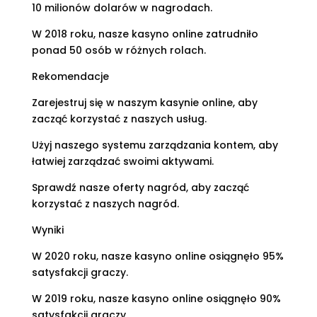
10 milionów dolarów w nagrodach.
W 2018 roku, nasze kasyno online zatrudniło
ponad 50 osób w różnych rolach.
Rekomendacje
Zarejestruj się w naszym kasynie online, aby
zacząć korzystać z naszych usług.
Użyj naszego systemu zarządzania kontem, aby
łatwiej zarządzać swoimi aktywami.
Sprawdź nasze oferty nagród, aby zacząć
korzystać z naszych nagród.
Wyniki
W 2020 roku, nasze kasyno online osiągnęło 95%
satysfakcji graczy.
W 2019 roku, nasze kasyno online osiągnęło 90%
satysfakcji graczy.