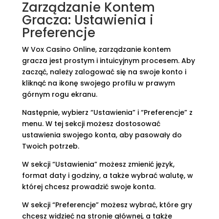
Zarządzanie Kontem
Gracza: Ustawienia i
Preferencje
W Vox Casino Online, zarządzanie kontem
gracza jest prostym i intuicyjnym procesem. Aby
zacząć, należy zalogować się na swoje konto i
kliknąć na ikonę swojego profilu w prawym
górnym rogu ekranu.
Następnie, wybierz “Ustawienia” i “Preferencje” z
menu. W tej sekcji możesz dostosować
ustawienia swojego konta, aby pasowały do
Twoich potrzeb.
W sekcji “Ustawienia” możesz zmienić język,
format daty i godziny, a także wybrać walutę, w
której chcesz prowadzić swoje konta.
W sekcji “Preferencje” możesz wybrać, które gry
chcesz widzieć na stronie głównej, a także