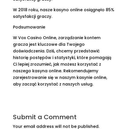
W 2018 roku, nasze kasyno online osiągnęło 85%
satysfakcji graczy.
Podsumowanie
W Vox Casino Online, zarządzanie kontem
gracza jest kluczowe dla Twojego
doświadczenia. Dziś, chcemy przedstawić
historię postępów i statystyki, które pomagają
Ci lepiej zrozumieć, jak możesz korzystać z
naszego kasyna online. Rekomendujemy
zarejestrowanie się w naszym kasynie online,
aby zacząć korzystać z naszych usług.
Submit a Comment
Your email address will not be published.