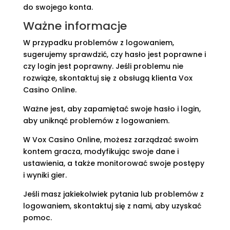
do swojego konta.
Ważne informacje
W przypadku problemów z logowaniem,
sugerujemy sprawdzić, czy hasło jest poprawne i
czy login jest poprawny. Jeśli problemu nie
rozwiąże, skontaktuj się z obsługą klienta Vox
Casino Online.
Ważne jest, aby zapamiętać swoje hasło i login,
aby uniknąć problemów z logowaniem.
W Vox Casino Online, możesz zarządzać swoim
kontem gracza, modyfikując swoje dane i
ustawienia, a także monitorować swoje postępy
i wyniki gier.
Jeśli masz jakiekolwiek pytania lub problemów z
logowaniem, skontaktuj się z nami, aby uzyskać
pomoc.