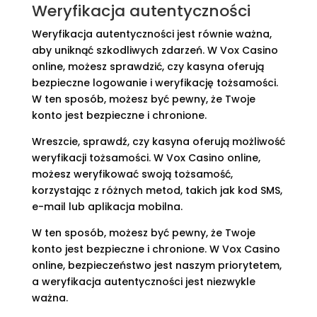
Weryfikacja autentyczności
Weryfikacja autentyczności jest równie ważna,
aby uniknąć szkodliwych zdarzeń. W Vox Casino
online, możesz sprawdzić, czy kasyna oferują
bezpieczne logowanie i weryfikację tożsamości.
W ten sposób, możesz być pewny, że Twoje
konto jest bezpieczne i chronione.
Wreszcie, sprawdź, czy kasyna oferują możliwość
weryfikacji tożsamości. W Vox Casino online,
możesz weryfikować swoją tożsamość,
korzystając z różnych metod, takich jak kod SMS,
e-mail lub aplikacja mobilna.
W ten sposób, możesz być pewny, że Twoje
konto jest bezpieczne i chronione. W Vox Casino
online, bezpieczeństwo jest naszym priorytetem,
a weryfikacja autentyczności jest niezwykle
ważna.