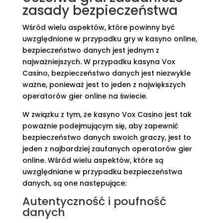
zasady bezpieczeństwa
Wśród wielu aspektów, które powinny być
uwzględnione w przypadku gry w kasyno online,
bezpieczeństwo danych jest jednym z
najważniejszych. W przypadku kasyna Vox
Casino, bezpieczeństwo danych jest niezwykle
ważne, ponieważ jest to jeden z największych
operatorów gier online na świecie.
W związku z tym, że kasyno Vox Casino jest tak
poważnie podejmującym się, aby zapewnić
bezpieczeństwo danych swoich graczy, jest to
jeden z najbardziej zaufanych operatorów gier
online. Wśród wielu aspektów, które są
uwzględniane w przypadku bezpieczeństwa
danych, są one następujące:
Autentyczność i poufność
danych