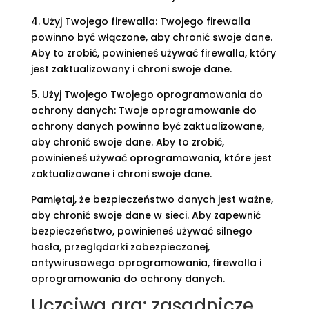
4. Użyj Twojego firewalla: Twojego firewalla
powinno być włączone, aby chronić swoje dane.
Aby to zrobić, powinieneś używać firewalla, który
jest zaktualizowany i chroni swoje dane.
5. Użyj Twojego Twojego oprogramowania do
ochrony danych: Twoje oprogramowanie do
ochrony danych powinno być zaktualizowane,
aby chronić swoje dane. Aby to zrobić,
powinieneś używać oprogramowania, które jest
zaktualizowane i chroni swoje dane.
Pamiętaj, że bezpieczeństwo danych jest ważne,
aby chronić swoje dane w sieci. Aby zapewnić
bezpieczeństwo, powinieneś używać silnego
hasła, przeglądarki zabezpieczonej,
antywirusowego oprogramowania, firewalla i
oprogramowania do ochrony danych.
Uczciwa gra: zasadnicze