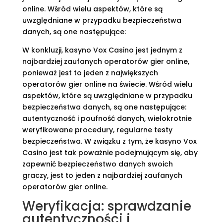
online. Wśród wielu aspektów, które są
uwzględniane w przypadku bezpieczeństwa
danych, są one następujące:
W konkluzji, kasyno Vox Casino jest jednym z
najbardziej zaufanych operatorów gier online,
ponieważ jest to jeden z największych
operatorów gier online na świecie. Wśród wielu
aspektów, które są uwzględniane w przypadku
bezpieczeństwa danych, są one następujące:
autentyczność i poufność danych, wielokrotnie
weryfikowane procedury, regularne testy
bezpieczeństwa. W związku z tym, że kasyno Vox
Casino jest tak poważnie podejmującym się, aby
zapewnić bezpieczeństwo danych swoich
graczy, jest to jeden z najbardziej zaufanych
operatorów gier online.
Weryfikacja: sprawdzanie
autentyczności i