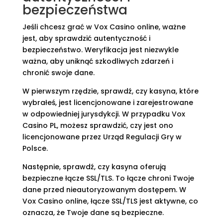
bezpieczeństwa
Jeśli chcesz grać w Vox Casino online, ważne
jest, aby sprawdzić autentyczność i
bezpieczeństwo. Weryfikacja jest niezwykle
ważna, aby uniknąć szkodliwych zdarzeń i
chronić swoje dane.
W pierwszym rzędzie, sprawdź, czy kasyna, które
wybrałeś, jest licencjonowane i zarejestrowane
w odpowiedniej jurysdykcji. W przypadku Vox
Casino PL, możesz sprawdzić, czy jest ono
licencjonowane przez Urząd Regulacji Gry w
Polsce.
Następnie, sprawdź, czy kasyna oferują
bezpieczne łącze SSL/TLS. To łącze chroni Twoje
dane przed nieautoryzowanym dostępem. W
Vox Casino online, łącze SSL/TLS jest aktywne, co
oznacza, że Twoje dane są bezpieczne.