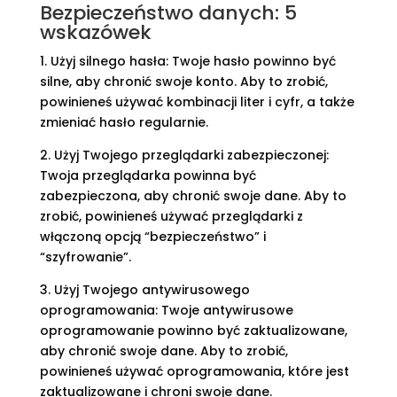
Bezpieczeństwo danych: 5
wskazówek
1. Użyj silnego hasła: Twoje hasło powinno być
silne, aby chronić swoje konto. Aby to zrobić,
powinieneś używać kombinacji liter i cyfr, a także
zmieniać hasło regularnie.
2. Użyj Twojego przeglądarki zabezpieczonej:
Twoja przeglądarka powinna być
zabezpieczona, aby chronić swoje dane. Aby to
zrobić, powinieneś używać przeglądarki z
włączoną opcją “bezpieczeństwo” i
“szyfrowanie”.
3. Użyj Twojego antywirusowego
oprogramowania: Twoje antywirusowe
oprogramowanie powinno być zaktualizowane,
aby chronić swoje dane. Aby to zrobić,
powinieneś używać oprogramowania, które jest
zaktualizowane i chroni swoje dane.