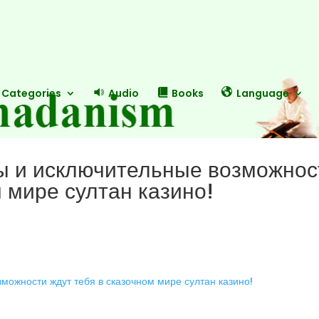
Categories
Audio
Books
Language
 и исключительные возможнос
м мире султан казино!
ожности ждут тебя в сказочном мире султан казино!