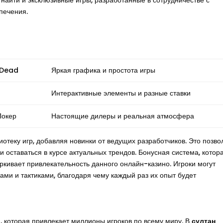
 найти и эксклюзивные игры, разработанные в сотрудничестве с
печения.
 Dead
Яркая графика и простота игры
Интерактивные элементы и разные ставки
Покер
Настоящие дилеры и реальная атмосфера
отеку игр, добавляя новинки от ведущих разработчиков. Это позво
и оставаться в курсе актуальных трендов. Бонусная система, котор
ркивает привлекательность данного онлайн-казино. Игроки могут
ами и тактиками, благодаря чему каждый раз их опыт будет
я, которая привлекает миллионы игроков по всему миру. В
султан