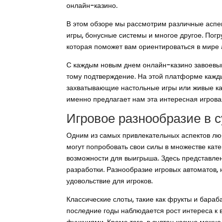
онлайн-казино.
В этом обзоре мы рассмотрим различные асп
игры, бонусные системы и многое другое. Пог
которая поможет вам ориентироваться в мире 
С каждым новым днем онлайн-казино завоевыва
тому подтверждение. На этой платформе каждый
захватывающие настольные игры или живые ка
именно предлагает нам эта интересная игров
Игровое разнообразие в с
Одним из самых привлекательных аспектов лю
могут попробовать свои силы в множестве кат
возможности для выигрыша. Здесь представлен
разработки. Разнообразие игровых автоматов,
удовольствие для игроков.
Классические слоты, такие как фрукты и бара
последние годы наблюдается рост интереса к