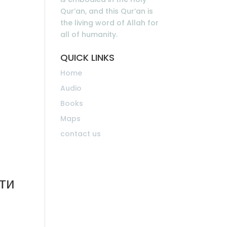
Qur’an, and this Qur’an is
the living word of Allah for
all of humanity.
QUICK LINKS
Home
Audio
Books
Maps
contact us
ти