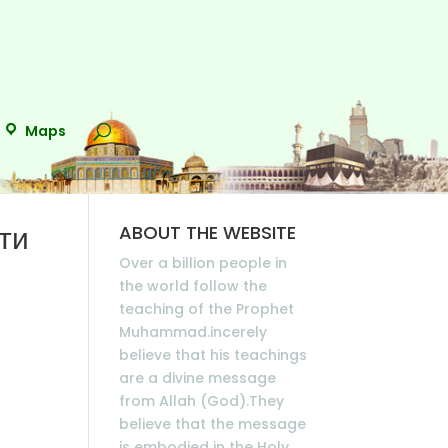
Maps
ти
ABOUT THE WEBSITE
Over a billion people in
the world follow the
teaching of the Prophet
Muhammad.incerely
believe that his teachings
are a divine message
from Allah (God).They
believe that the message
is embodied in the Holy