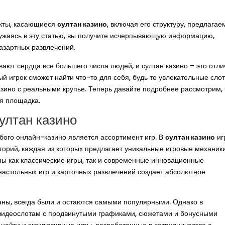
екты, касающиеся
султан казино
, включая его структуру, предлага
ружаясь в эту статью, вы получите исчерпывающую информацию,
азартных развлечений.
ют сердца все большего числа людей, и султан казино – это отл
 игрок сможет найти что-то для себя, будь то увлекательные слот
зино с реальными крупье. Теперь давайте подробнее рассмотрим, 
ая площадка.
ултан казино
бого онлайн-казино является ассортимент игр. В
султан казино
иг
егорий, каждая из которых предлагает уникальные игровые механик
ы как классические игры, так и современные инновационные
 настольных игр и карточных развлечений создает абсолютное
баны, всегда были и остаются самыми популярными. Однако в
 видеослотам с продвинутыми графиками, сюжетами и бонусными