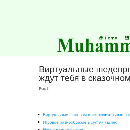
Home
Виртуальные шедевры
ждут тебя в сказочно
Post
Виртуальные шедевры и исключительные возм
Игровое разнообразие в султан казино
Новое в мире слотов