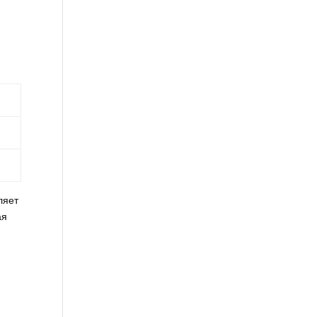
ляет
ая