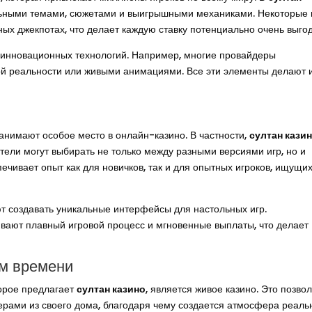
ьными темами, сюжетами и выигрышными механиками. Некоторые 
ых джекпотах, что делает каждую ставку потенциально очень выго
 инновационных технологий. Например, многие провайдеры
й реальности или живыми анимациями. Все эти элементы делают 
 занимают особое место в онлайн-казино. В частности,
султан кази
тели могут выбирать не только между разными версиями игр, но и
ечивает опыт как для новичков, так и для опытных игроков, ищущи
т создавать уникальные интерфейсы для настольных игр.
ают плавный игровой процесс и мгновенные выплаты, что делает
ом времени
орое предлагает
султан казино
, является живое казино. Это позво
рами из своего дома, благодаря чему создается атмосфера реаль