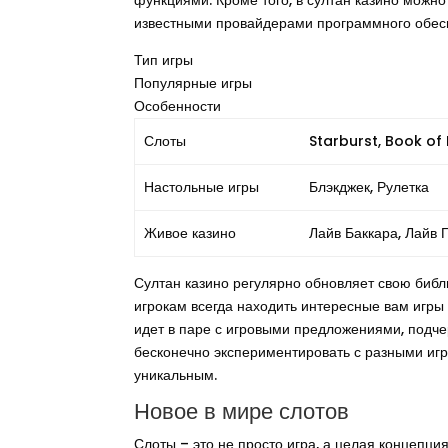
функциями. Кроме того, в султан казино можно
известными провайдерами программного обес
Тип игры
Популярные игры
Особенности
Слоты
Starburst, Book of
Настольные игры
Блэкджек, Рулетка
Живое казино
Лайв Баккара, Лайв 
Султан казино регулярно обновляет свою библи
игрокам всегда находить интересные вам игры 
идет в паре с игровыми предложениями, подче
бесконечно экспериментировать с разными игр
уникальным.
Новое в мире слотов
Слоты – это не просто игра, а целая концепци