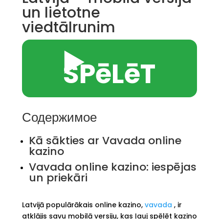
un lietotne
viedtālrunim
▶️
SPēLēT
Содержимое
Kā sākties ar Vavada online
kazino
Vavada online kazino: iespējas
un priekāri
Latvijā populārākais online kazino,
vavada
, ir
atklājis savu mobilā versiju, kas ļauj spēlēt kazino