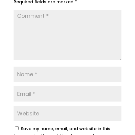
Required fields are marked
*
Save my name, email, and website in this