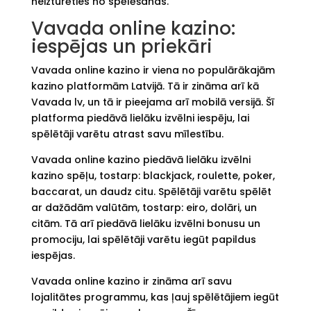
neizturēties no spēlēšanas.
Vavada online kazino:
iespējas un priekāri
Vavada online kazino ir viena no populārākajām
kazino platformām Latvijā. Tā ir zināma arī kā
Vavada lv, un tā ir pieejama arī mobilā versijā. Šī
platforma piedāvā lielāku izvēlni iespēju, lai
spēlētāji varētu atrast savu mīlestību.
Vavada online kazino piedāvā lielāku izvēlni
kazino spēļu, tostarp: blackjack, roulette, poker,
baccarat, un daudz citu. Spēlētāji varētu spēlēt
ar dažādām valūtām, tostarp: eiro, dolāri, un
citām. Tā arī piedāvā lielāku izvēlni bonusu un
promociju, lai spēlētāji varētu iegūt papildus
iespējas.
Vavada online kazino ir zināma arī savu
lojalitātes programmu, kas ļauj spēlētājiem iegūt