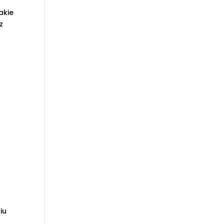
akie
z
iu