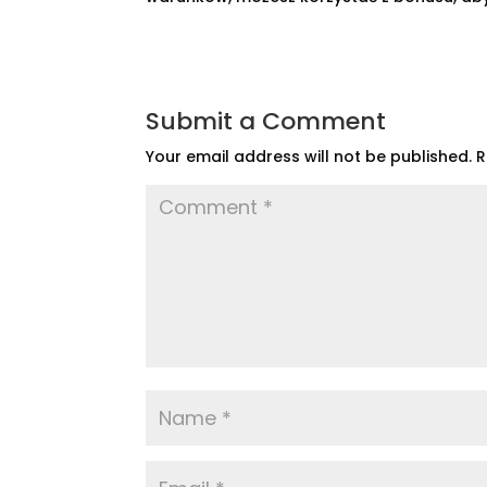
Submit a Comment
Your email address will not be published.
R