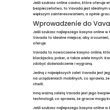
Jeśli szukasz online casino, które oferuje
bezpieczeństwo, to Vavada jest idealnym 
większym zainteresowaniem, a opinie gracz
Wprowadzenie do Vav
Jeśli szukasz najlepszego kasyna online 
Vavada to idealne miejsce, aby zrozumieć, c
oferuje.
Vavada to nowoczesne kasyno online, które
blackjacka, poker, a także wiele innych. K
zdobyć doświadczenie i wygraną.
Jedną z największych zalet Vavada jest j
na urządzeniach mobilnych, co sprawia, że
chwili.
Inną ważną zaletą Vavada jest jego bezp
technologii, co sprawia, że gracze mogą 
Jeśli szukasz najlepszego kasyna online w