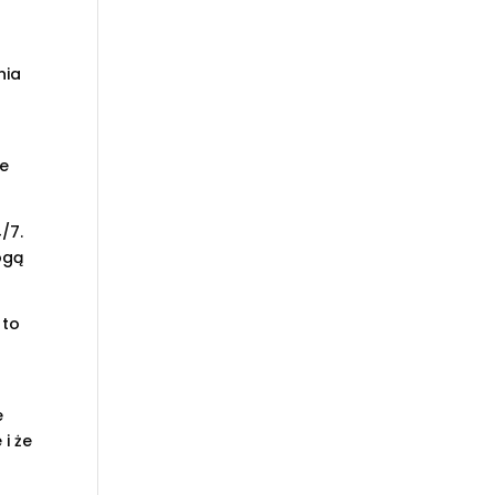
nia
ie
/7.
ogą
 to
e
i że