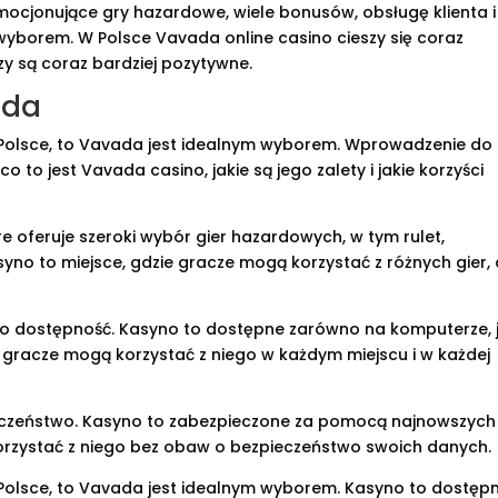
 emocjonujące gry hazardowe, wiele bonusów, obsługę klienta i
wyborem. W Polsce Vavada online casino cieszy się coraz
y są coraz bardziej pozytywne.
ada
w Polsce, to Vavada jest idealnym wyborem. Wprowadzenie do
o to jest Vavada casino, jakie są jego zalety i jakie korzyści
 oferuje szeroki wybór gier hazardowych, w tym rulet,
asyno to miejsce, gdzie gracze mogą korzystać z różnych gier,
ego dostępność. Kasyno to dostępne zarówno na komputerze, j
 gracze mogą korzystać z niego w każdym miejscu i w każdej
ieczeństwo. Kasyno to zabezpieczone za pomocą najnowszych
korzystać z niego bez obaw o bezpieczeństwo swoich danych.
 Polsce, to Vavada jest idealnym wyborem. Kasyno to dostępn