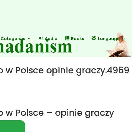
Categories
Audio
Books
Language
o w Polsce opinie graczy.4969
 w Polsce – opinie graczy