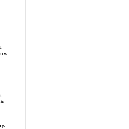
u,
su w
,
kie
ry.