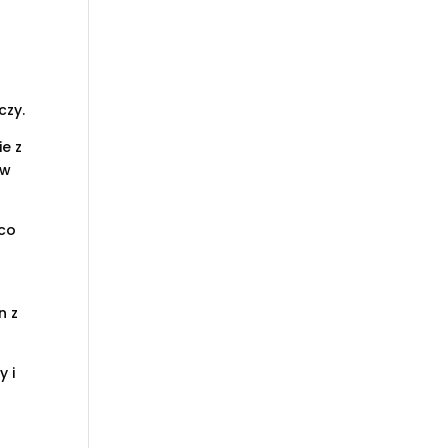
czy.
e z
 w
 co
n z
y i