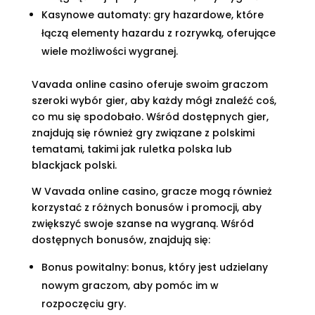
Kasynowe automaty: gry hazardowe, które
łączą elementy hazardu z rozrywką, oferujące
wiele możliwości wygranej.
Vavada online casino oferuje swoim graczom
szeroki wybór gier, aby każdy mógł znaleźć coś,
co mu się spodobało. Wśród dostępnych gier,
znajdują się również gry związane z polskimi
tematami, takimi jak ruletka polska lub
blackjack polski.
W Vavada online casino, gracze mogą również
korzystać z różnych bonusów i promocji, aby
zwiększyć swoje szanse na wygraną. Wśród
dostępnych bonusów, znajdują się:
Bonus powitalny: bonus, który jest udzielany
nowym graczom, aby pomóc im w
rozpoczęciu gry.