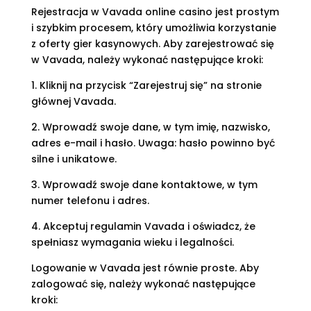
Rejestracja w Vavada online casino jest prostym
i szybkim procesem, który umożliwia korzystanie
z oferty gier kasynowych. Aby zarejestrować się
w Vavada, należy wykonać następujące kroki:
1. Kliknij na przycisk “Zarejestruj się” na stronie
głównej Vavada.
2. Wprowadź swoje dane, w tym imię, nazwisko,
adres e-mail i hasło. Uwaga: hasło powinno być
silne i unikatowe.
3. Wprowadź swoje dane kontaktowe, w tym
numer telefonu i adres.
4. Akceptuj regulamin Vavada i oświadcz, że
spełniasz wymagania wieku i legalności.
Logowanie w Vavada jest równie proste. Aby
zalogować się, należy wykonać następujące
kroki: