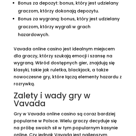
Bonus za depozyt: bonus, który jest udzielany
graczom, którzy dokonają depozytu.
Bonus za wygraną: bonus, który jest udzielany
graczom, którzy wygrali w grach
hazardowych.
Vavada online casino jest idealnym miejscem
dla graczy, którzy szukają emocji i szansę na
wygraną. Wśród dostępnych gier, znajdują się
klasyki, takie jak ruletka, blackjack, a także
nowoczesne gry, które łączą elementy hazardu z
rozrywką.
Zalety i wady gry w
Vavada
Gry w Vavada online casino są coraz bardziej
popularne w Polsce. Wielu graczy decyduje się
na próbę swoich sił w tym popularnym kasynie
online. Czy jednak Vavada jest najlepszym