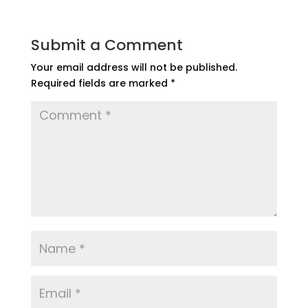
Submit a Comment
Your email address will not be published.
Required fields are marked
*