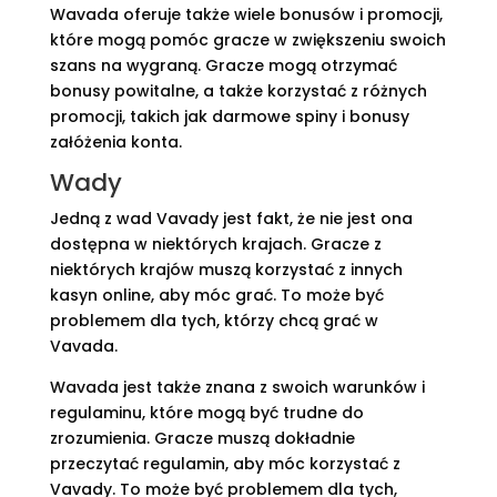
Wavada oferuje także wiele bonusów i promocji,
które mogą pomóc gracze w zwiększeniu swoich
szans na wygraną. Gracze mogą otrzymać
bonusy powitalne, a także korzystać z różnych
promocji, takich jak darmowe spiny i bonusy
załóżenia konta.
Wady
Jedną z wad Vavady jest fakt, że nie jest ona
dostępna w niektórych krajach. Gracze z
niektórych krajów muszą korzystać z innych
kasyn online, aby móc grać. To może być
problemem dla tych, którzy chcą grać w
Vavada.
Wavada jest także znana z swoich warunków i
regulaminu, które mogą być trudne do
zrozumienia. Gracze muszą dokładnie
przeczytać regulamin, aby móc korzystać z
Vavady. To może być problemem dla tych,