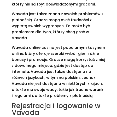
którzy nie są zbyt doświadczonymi gracami.
Wavada jest także znana z swoich problemów z
płatnością. Gracze mogą mieć trudności z
wypłatą swoich wygranych. To może być
problemem dla tych, którzy chcą grać w
Vavada.
Wavada online casino jest popularnym kasynem
online, który oferuje szeroki wybór gier i różne
bonusy i promocje. Gracze mogą korzystać z niej
z dowolnego miejsca, gdzie jest dostęp do
internetu. Vavada jest także dostępna na
różnych językach, w tym na polskim. Jednak
Vavada nie jest dostępna w niektórych krajach,
a także ma swoje wady, takie jak trudne warunki
i regulamin, a także problemy z płatnością.
Rejestracja i logowanie w
Vavada