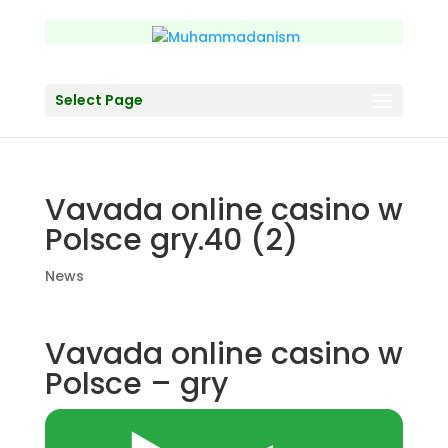
Select Page
Vavada online casino w
Polsce gry.40 (2)
News
Vavada online casino w
Polsce – gry