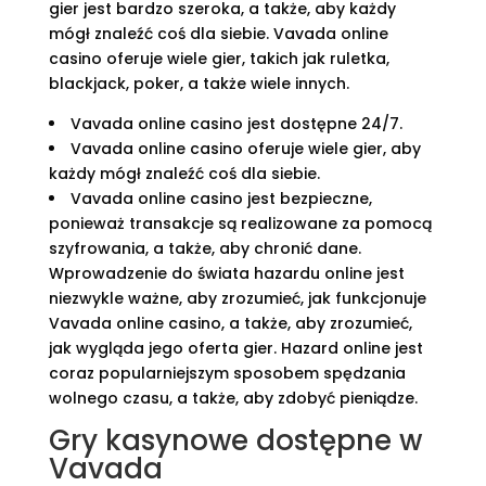
gier jest bardzo szeroka, a także, aby każdy
mógł znaleźć coś dla siebie. Vavada online
casino oferuje wiele gier, takich jak ruletka,
blackjack, poker, a także wiele innych.
Vavada online casino jest dostępne 24/7.
Vavada online casino oferuje wiele gier, aby
każdy mógł znaleźć coś dla siebie.
Vavada online casino jest bezpieczne,
ponieważ transakcje są realizowane za pomocą
szyfrowania, a także, aby chronić dane.
Wprowadzenie do świata hazardu online jest
niezwykle ważne, aby zrozumieć, jak funkcjonuje
Vavada online casino, a także, aby zrozumieć,
jak wygląda jego oferta gier. Hazard online jest
coraz popularniejszym sposobem spędzania
wolnego czasu, a także, aby zdobyć pieniądze.
Gry kasynowe dostępne w
Vavada