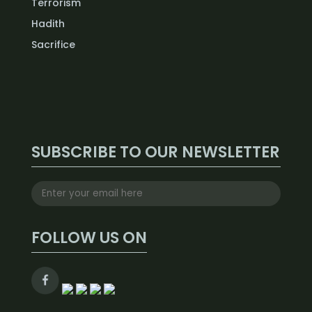
Terrorism
Hadith
Sacrifice
SUBSCRIBE TO OUR NEWSLETTER
FOLLOW US ON