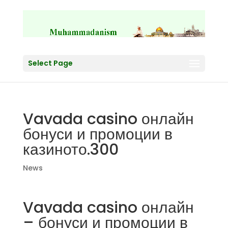
Select Page
Vavada casino онлайн
бонуси и промоции в
казиното.300
News
Vavada casino онлайн
– бонуси и промоции в