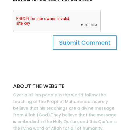
ABOUT THE WEBSITE
Over a billion people in the world follow the
teaching of the Prophet Muhammad.incerely
believe that his teachings are a divine message
from Allah (God).They believe that the message
is embodied in the Holy Qur’an, and this Qur’an is
the living word of Allah for all of humanity.