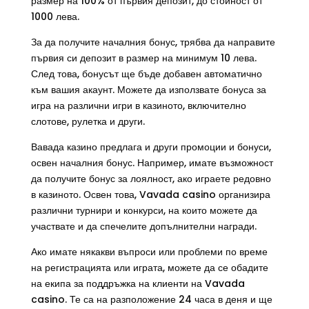
размер на 100% от първия депозит, до стойност от
1000 лева.
За да получите началния бонус, трябва да направите
първия си депозит в размер на минимум 10 лева.
След това, бонусът ще бъде добавен автоматично
към вашия акаунт. Можете да използвате бонуса за
игра на различни игри в казиното, включително
слотове, рулетка и други.
Вавада казино предлага и други промоции и бонуси,
освен началния бонус. Например, имате възможност
да получите бонус за лоялност, ако играете редовно
в казиното. Освен това, Vavada casino организира
различни турнири и конкурси, на които можете да
участвате и да спечелите допълнителни награди.
Ако имате някакви въпроси или проблеми по време
на регистрацията или играта, можете да се обадите
на екипа за поддръжка на клиенти на Vavada
casino. Те са на разположение 24 часа в деня и ще