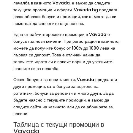
печалба в казиното Vavada, е важно да следите
текущите промоции и оферти. Vavada.bg предлага
разнообразни бонуси и промоции, които могат да ви
помогнат да спечелите още повече.
Една от най-интересните промоции в Vavada е
бонусът за нови клиенти. При регистрация в казиното,
можете да получите бонус от 100% до 1000 лева на
първия си депозит. Това е отличен начин да
започнете играта си с повече пари и да увеличите
шансите си за печалба.
Освен бонусът за нови клиенти, Vavada предлага и
други промоции, като бонуси за въртене на
ротативки, бонуси за депозити и много други. За да
бъдете наясно с текущите промоции, е важно да
следите сайта на казиното или да се абонирате за
новини.
Таблица с текущи промоции в
Vavada