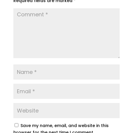
Required fields are marked
*
Save my name, email, and website in this
browser for the next time I comment.