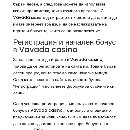
бърз и лесен, а след това можете да използвате
всички предимства, които казиното предлага. С
Vavada можете да играете от където и да е, стига да
имате интернет връзка, и да се наслаждавате на
игрите и бонусите, които са на разположение.
Регистрация и начален бонус
в Vavada casino
За да започнете да играете в Vavada casino,
трябва да се регистрирате на сайта им. Това е бърз и
лесен процес, който отнема само няколко минути.
След като влезете на сайта, натиснете бутона
“Регистрация” и попълнете формуляра с личните си
данни.
След успешна регистрация, вие получавате начален
бонус от Vavada casino. Този бонус е специално
предназначен за нови клиенти и им дава възможност
да започнат да играят с повече пари. Бонусът е в