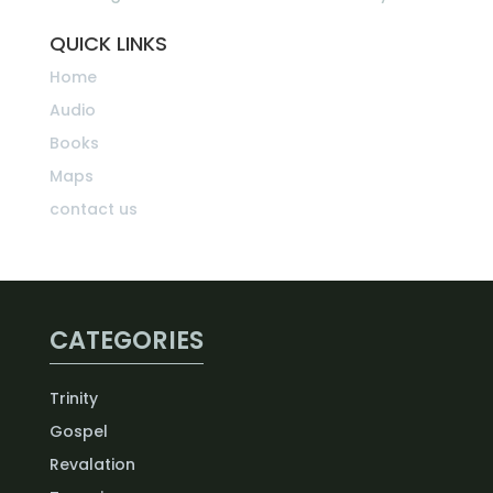
QUICK LINKS
Home
Audio
Books
Maps
contact us
CATEGORIES
Trinity
Gospel
Revalation