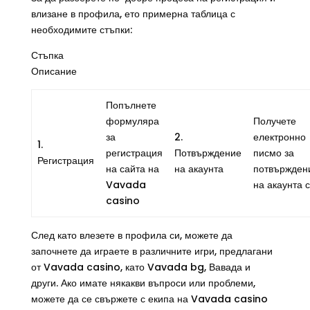
влизане в профила, ето примерна таблица с
необходимите стъпки:
Стъпка
Описание
Попълнете
формуляра
Получете
за
2.
електронно
1.
регистрация
Потвърждение
писмо за
Регистрация
на сайта на
на акаунта
потвържден
Vavada
на акаунта 
casino
След като влезете в профила си, можете да
започнете да играете в различните игри, предлагани
от Vavada casino, като Vavada bg, Вавада и
други. Ако имате някакви въпроси или проблеми,
можете да се свържете с екипа на Vavada casino