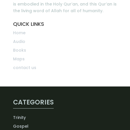
is embodied in the Holy Qur’an, and this Qur’an is
the living word of Allah for all of humanity.
QUICK LINKS
Home
Audio
Books
Maps
contact us
CATEGORIES
Trinity
Gospel