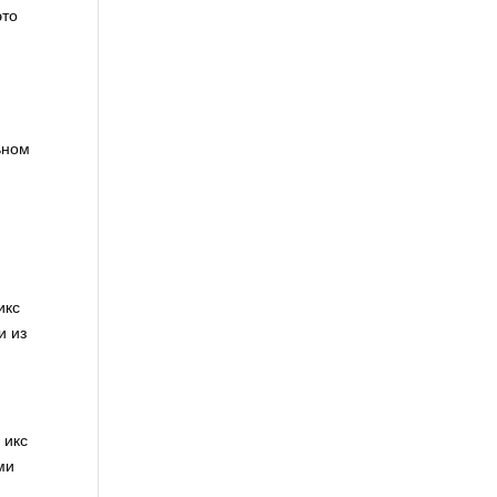
это
х
ьном
икс
и из
 икс
ми