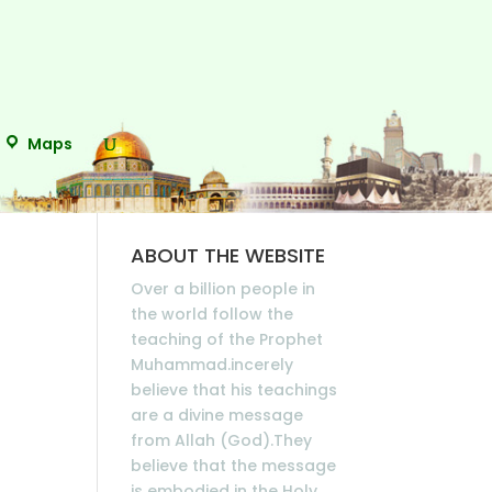
Maps
ABOUT THE WEBSITE
Over a billion people in
the world follow the
teaching of the Prophet
Muhammad.incerely
believe that his teachings
are a divine message
from Allah (God).They
believe that the message
is embodied in the Holy