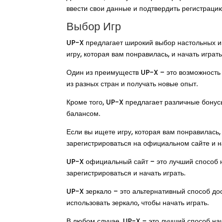
ввести свои данные и подтвердить регистрацию
Выбор Игр
UP-X предлагает широкий выбор настольных игр
игру, которая вам понравилась, и начать играть
Один из преимуществ UP-X – это возможность 
из разных стран и получать новые опыт.
Кроме того, UP-X предлагает различные бонусы
балансом.
Если вы ищете игру, которая вам понравилась,
зарегистрироваться на официальном сайте и на
UP-X официальный сайт – это лучший способ н
зарегистрироваться и начать играть.
UP-X зеркало – это альтернативный способ дос
использовать зеркало, чтобы начать играть.
В любом случае, UP-X – это лучший способ нач