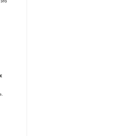
 это
-X
е.