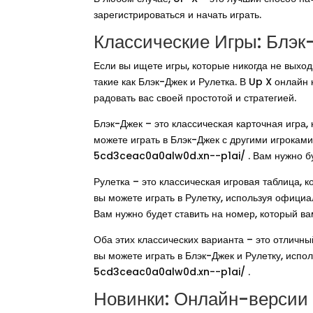
зарегистрироваться и начать играть.
Классические Игры: Блэк
Если вы ищете игры, которые никогда не выход
такие как Блэк-Джек и Рулетка. В Up X онлайн
радовать вас своей простотой и стратегией.
Блэк-Джек – это классическая карточная игра,
можете играть в Блэк-Джек с другими игрокам
5cd3ceac0a0alw0d.xn--p1ai/ . Вам нужно буде
Рулетка – это классическая игровая таблица, 
вы можете играть в Рулетку, используя офиц
Вам нужно будет ставить на номер, который ва
Оба этих классических варианта – это отличны
вы можете играть в Блэк-Джек и Рулетку, исп
5cd3ceac0a0alw0d.xn--p1ai/ .
Новинки: Онлайн-версии