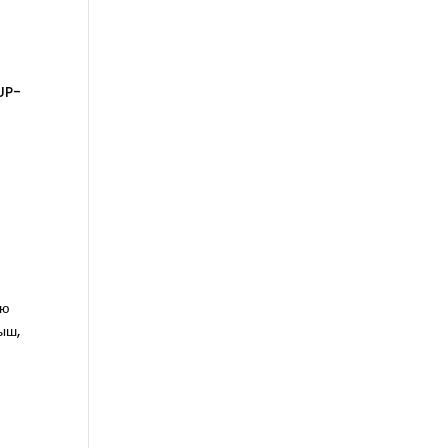
UP-
ую
ыш,