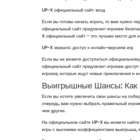
UP-X официальный сайт: вход
Если вы готовы начать играть, то вам нужно п
официальный сайт предлагает игрокам безопа
X официальный сайт – это лучшее место для и
UP-X зеркало: доступ к онлайн-версиям игр
Если вы не можете доступаться официальному 
официальный сайт предлагает игрокам доступ 
игроков, которые ищут новые приключения и ин
Выигрышные Шансы: Как 
Если вы хотите увеличить свои шансы на побед
очередь, вам нужно выбрать правильный игро
чем другие.
На официальном сайте UP-X вы можете найти 
игры с высокими коэффициентами выигрыша, к