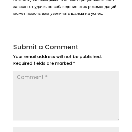
зависят от удачи, но соблюдение этих рекомендаций
может помочь вам увеличить шансы на успех.
Submit a Comment
Your email address will not be published.
Required fields are marked
*