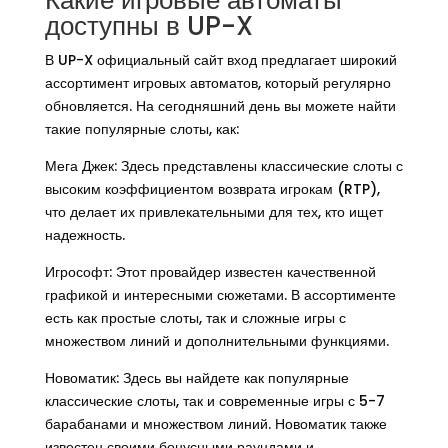
Какие игровые автоматы
доступны в UP-X
В UP-X официальный сайт вход предлагает широкий
ассортимент игровых автоматов, который регулярно
обновляется. На сегодняшний день вы можете найти
такие популярные слоты, как:
Мега Джек: Здесь представлены классические слоты с
высоким коэффициентом возврата игрокам (RTP),
что делает их привлекательными для тех, кто ищет
надежность.
Игрософт: Этот провайдер известен качественной
графикой и интересными сюжетами. В ассортименте
есть как простые слоты, так и сложные игры с
множеством линий и дополнительными функциями.
Новоматик: Здесь вы найдете как популярные
классические слоты, так и современные игры с 5-7
барабанами и множеством линий. Новоматик также
известен своими бонусными раундами и