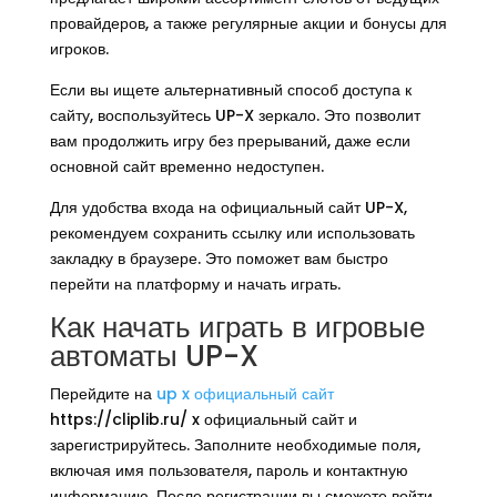
провайдеров, а также регулярные акции и бонусы для
игроков.
Если вы ищете альтернативный способ доступа к
сайту, воспользуйтесь UP-X зеркало. Это позволит
вам продолжить игру без прерываний, даже если
основной сайт временно недоступен.
Для удобства входа на официальный сайт UP-X,
рекомендуем сохранить ссылку или использовать
закладку в браузере. Это поможет вам быстро
перейти на платформу и начать играть.
Как начать играть в игровые
автоматы UP-X
Перейдите на
up x официальный сайт
https://cliplib.ru/ x официальный сайт и
зарегистрируйтесь. Заполните необходимые поля,
включая имя пользователя, пароль и контактную
информацию. После регистрации вы сможете войти