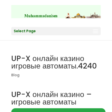
Select Page
UP-X онлайн казино
игровые автоматы.4240
Blog
UP-X онлайн казино –
игровые автоматы