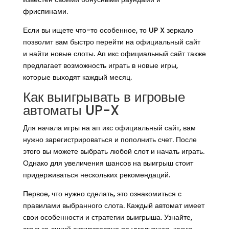
фриспинами.
Если вы ищете что-то особенное, то UP X зеркало
позволит вам быстро перейти на официальный сайт
и найти новые слоты. Ап икс официальный сайт также
предлагает возможность играть в новые игры,
которые выходят каждый месяц.
Как выигрывать в игровые
автоматы UP-X
Для начала игры на ап икс официальный сайт, вам
нужно зарегистрироваться и пополнить счет. После
этого вы можете выбрать любой слот и начать играть.
Однако для увеличения шансов на выигрыш стоит
придерживаться нескольких рекомендаций.
Первое, что нужно сделать, это ознакомиться с
правилами выбранного слота. Каждый автомат имеет
свои особенности и стратегии выигрыша. Узнайте,