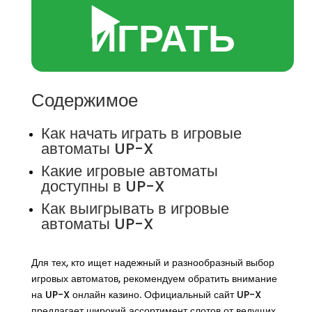
▶️
ИГРАТЬ
Содержимое
Как начать играть в игровые
автоматы UP-X
Какие игровые автоматы
доступны в UP-X
Как выигрывать в игровые
автоматы UP-X
Для тех, кто ищет надежный и разнообразный выбор
игровых автоматов, рекомендуем обратить внимание
на UP-X онлайн казино. Официальный сайт UP-X
предлагает широкий ассортимент слотов от ведущих