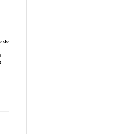
e de
n
s