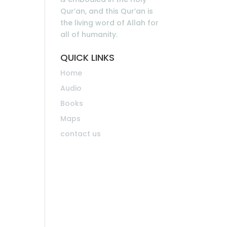
Qur’an, and this Qur’an is
the living word of Allah for
all of humanity.
QUICK LINKS
Home
Audio
Books
Maps
contact us