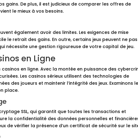
s gains. De plus, il est judicieux de comparer les offres de
nvient le mieux à vos besoins.
peuvent également avoir des limites. Les exigences de mise
ile le retrait des gains. En outre, certains jeux peuvent ne pas
ui nécessite une gestion rigoureuse de votre capital de jeu.
sinos en Ligne
 casinos en ligne. Avec la montée en puissance des cybercri
curisées. Les casinos sérieux utilisent des technologies de
s des joueurs et maintenir l’intégrité des jeux. Examinons l
n place.
ge
 cryptage SSL, qui garantit que toutes les transactions et
re la confidentialité des données personnelles et financière
ieux de vérifier la présence d’un certificat de sécurité sur le sit
s