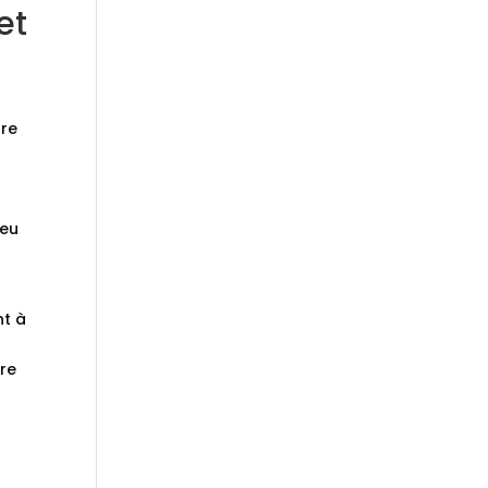
et
ure
jeu
nt à
vre