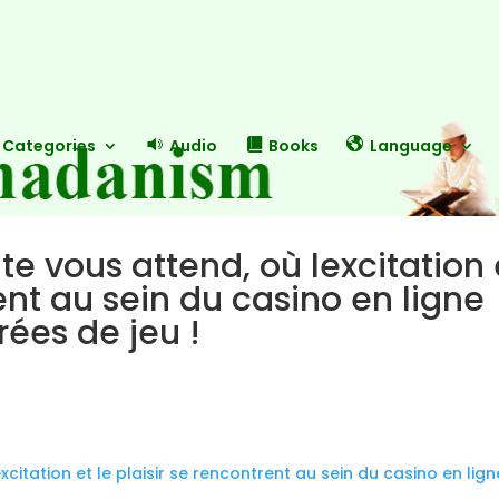
Categories
Audio
Books
Language
e vous attend, où lexcitation 
rent au sein du casino en ligne
rées de jeu !
citation et le plaisir se rencontrent au sein du casino en lign