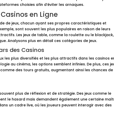
plateformes choisies afin d’éviter les arnaques.
 Casinos en Ligne
ude de jeux, chacun ayant ses propres caractéristiques et
exemple, sont souvent les plus populaires en raison de leurs
ractifs. Les jeux de table, comme la roulette ou le blackjack,
ique. Analysons plus en détail ces catégories de jeux.
tars des Casinos
 les plus diversifiés et les plus attractifs dans les casinos e
ogie au cinéma, les options semblent infinies. De plus, ces je
s comme des tours gratuits, augmentant ainsi les chances de
 souvent plus de réflexion et de stratégie. Des jeux comme le
ement le hasard mais demandent également une certaine maît
dans un cadre live, où les joueurs peuvent interagir avec des