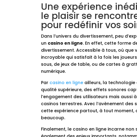
Une expérience inédit
le plaisir se rencont
pour redéfinir vos soi
Dans l’univers du divertissement, peu d’exp
un
casino en ligne
. En effet, cette forme 
divertissement. Accessible à tous, où que v
incroyable qui satisfait à la fois les joueu
sous, de jeux de table, ou de cartes à grat
numérique.
Par
casino en ligne
ailleurs, la technologie
qualité supérieure, des effets sonores capt
l’engagement des utilisateurs mais aussi à
casinos terrestres. Avec l’avènement des s
cette expérience partout, à tout moment, c
beaucoup.
Finalement, le casino en ligne incarne non
également des enjeux importants, notammen