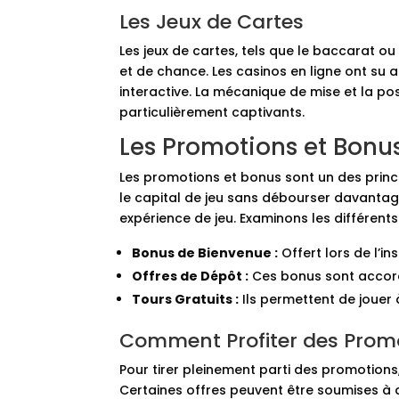
Les Jeux de Cartes
Les jeux de cartes, tels que le baccarat o
et de chance. Les casinos en ligne ont su a
interactive. La mécanique de mise et la pos
particulièrement captivants.
Les Promotions et Bonus
Les promotions et bonus sont un des princi
le capital de jeu sans débourser davantag
expérience de jeu. Examinons les différent
Bonus de Bienvenue :
Offert lors de l’ins
Offres de Dépôt :
Ces bonus sont accordé
Tours Gratuits :
Ils permettent de jouer
Comment Profiter des Prom
Pour tirer pleinement parti des promotions, 
Certaines offres peuvent être soumises à d