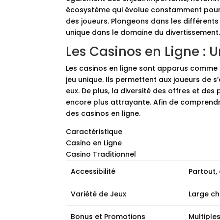
écosystème qui évolue constamment pour
des joueurs. Plongeons dans les différent
unique dans le domaine du divertissement
Les Casinos en Ligne : 
Les casinos en ligne sont apparus comme u
jeu unique. Ils permettent aux joueurs de 
eux. De plus, la diversité des offres et des
encore plus attrayante. Afin de comprendre
des casinos en ligne.
Caractéristique
Casino en Ligne
Casino Traditionnel
Accessibilité
Partout,
Variété de Jeux
Large ch
Bonus et Promotions
Multiple