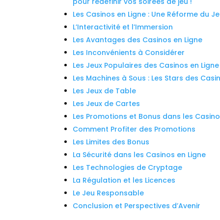
pour redéfinir vos soirées de jeu !
Les Casinos en Ligne : Une Réforme du Je
L’Interactivité et l’Immersion
Les Avantages des Casinos en Ligne
Les Inconvénients à Considérer
Les Jeux Populaires des Casinos en Ligne
Les Machines à Sous : Les Stars des Casi
Les Jeux de Table
Les Jeux de Cartes
Les Promotions et Bonus dans les Casino
Comment Profiter des Promotions
Les Limites des Bonus
La Sécurité dans les Casinos en Ligne
Les Technologies de Cryptage
La Régulation et les Licences
Le Jeu Responsable
Conclusion et Perspectives d’Avenir