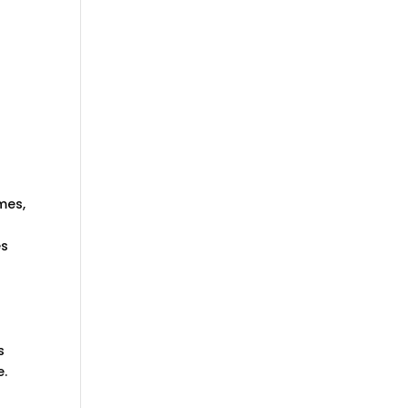
mes,
es
s
e.