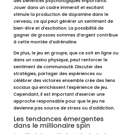
des bénéfices psychologiques importants.
Jouer dans un cadre immersif et excitant
stimule la production de dopamine dans le
cerveau, ce qui peut générer un sentiment de
bien-être et d’excitation. La possibilité de
gagner de grosses sommes d’argent contribue
à cette montée d’adrénaline.
De plus, le jeu en groupe, que ce soit en ligne ou
dans un casino physique, peut renforcer le
sentiment de communauté. Discuter des
stratégies, partager des expériences ou
célébrer des victoires ensemble crée des liens
sociaux qui enrichissent l’expérience de jeu.
Cependant, il est important d’exercer une
approche responsable pour que le jeu ne
devienne pas source de stress ou d’addiction.
Les tendances émergentes
dans le millionaire spin