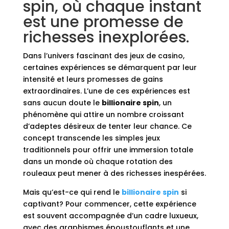
spin, où chaque instant
est une promesse de
richesses inexplorées.
Dans l’univers fascinant des jeux de casino,
certaines expériences se démarquent par leur
intensité et leurs promesses de gains
extraordinaires. L’une de ces expériences est
sans aucun doute le
billionaire spin
, un
phénomène qui attire un nombre croissant
d’adeptes désireux de tenter leur chance. Ce
concept transcende les simples jeux
traditionnels pour offrir une immersion totale
dans un monde où chaque rotation des
rouleaux peut mener à des richesses inespérées.
Mais qu’est-ce qui rend le
billionaire spin
si
captivant? Pour commencer, cette expérience
est souvent accompagnée d’un cadre luxueux,
avec des graphismes époustouflants et une