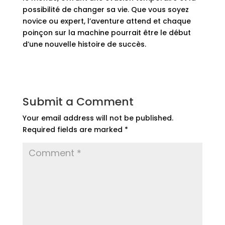
possibilité de changer sa vie. Que vous soyez
novice ou expert, l’aventure attend et chaque
poinçon sur la machine pourrait être le début
d’une nouvelle histoire de succès.
Submit a Comment
Your email address will not be published.
Required fields are marked
*