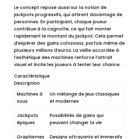
Le concept repose aussi sur la notion de
jackpots progressifs, qui attirent davantage de
personnes. En participant, chaque joueur
contribue à la cagnotte, ce qui fait monter
rapidement le montant du jackpot. Cela permet
d’espérer des gains colossaux, parfois même de
plusieurs millions d’euros. La veille accordée à
l’esthétique des machines renforce l’attrait
visuel et incite les joueurs à tenter leur chance.
Caractéristique
Description
Machines à
Un mélange de jeux classiques
sous
et modernes
Jackpots
Possibilités de gains qui
épiques
peuvent changer la vie
Graphismes
Designs attrayants et immersifs