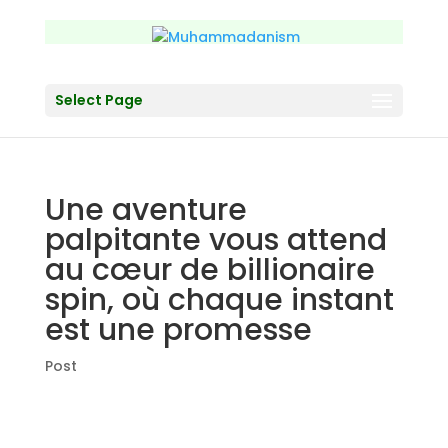
Select Page
Une aventure
palpitante vous attend
au cœur de billionaire
spin, où chaque instant
est une promesse
Post