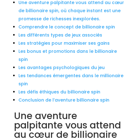
Une aventure palpitante vous attend au cœur
de billionaire spin, où chaque instant est une
promesse de richesses inexplorées.
Comprendre le concept de billionaire spin
Les différents types de jeux associés
Les stratégies pour maximiser ses gains
Les bonus et promotions dans le billionaire
spin
Les avantages psychologiques du jeu
Les tendances émergentes dans le millionaire
spin
Les défis éthiques du billionaire spin
Conclusion de l’aventure billionaire spin
Une aventure
palpitante vous attend
au cœur de billionaire