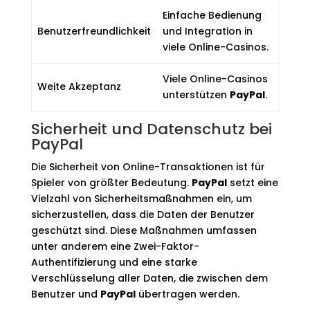
Einfache Bedienung
Benutzerfreundlichkeit
und Integration in
viele Online-Casinos.
Viele Online-Casinos
Weite Akzeptanz
unterstützen
PayPal
.
Sicherheit und Datenschutz bei
PayPal
Die Sicherheit von Online-Transaktionen ist für
Spieler von größter Bedeutung.
PayPal
setzt eine
Vielzahl von Sicherheitsmaßnahmen ein, um
sicherzustellen, dass die Daten der Benutzer
geschützt sind. Diese Maßnahmen umfassen
unter anderem eine Zwei-Faktor-
Authentifizierung und eine starke
Verschlüsselung aller Daten, die zwischen dem
Benutzer und
PayPal
übertragen werden.