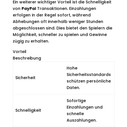
Ein weiterer wichtiger Vorteil ist die Schnelligkeit
von
PayPal
Transaktionen. Einzahlungen
erfolgen in der Regel sofort, während
Abhebungen oft innerhalb weniger Stunden
abgeschlossen sind. Dies bietet den Spielern die
Möglichkeit, schneller zu spielen und Gewinne
zügig zu erhalten.
Vorteil
Beschreibung
Hohe
Sicherheitsstandards
Sicherheit
schützen persönliche
Daten.
Sofortige
Einzahlungen und
Schnelligkeit
schnelle
Auszahlungen.