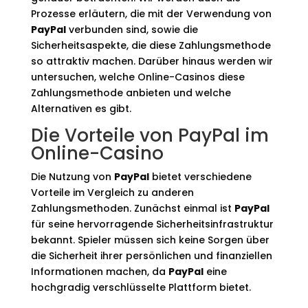
Prozesse erläutern, die mit der Verwendung von
PayPal
verbunden sind, sowie die
Sicherheitsaspekte, die diese Zahlungsmethode
so attraktiv machen. Darüber hinaus werden wir
untersuchen, welche Online-Casinos diese
Zahlungsmethode anbieten und welche
Alternativen es gibt.
Die Vorteile von PayPal im
Online-Casino
Die Nutzung von
PayPal
bietet verschiedene
Vorteile im Vergleich zu anderen
Zahlungsmethoden. Zunächst einmal ist
PayPal
für seine hervorragende Sicherheitsinfrastruktur
bekannt. Spieler müssen sich keine Sorgen über
die Sicherheit ihrer persönlichen und finanziellen
Informationen machen, da
PayPal
eine
hochgradig verschlüsselte Plattform bietet.