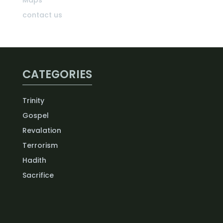
Maps
contact us
CATEGORIES
Trinity
Gospel
Revalation
Terrorism
Hadith
Sacrifice