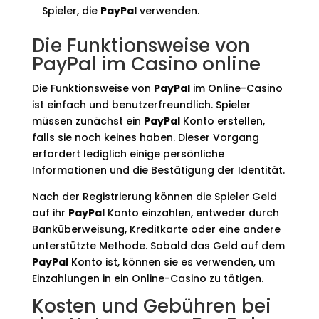
Spieler, die
PayPal
verwenden.
Die Funktionsweise von
PayPal im Casino online
Die Funktionsweise von
PayPal
im Online-Casino
ist einfach und benutzerfreundlich. Spieler
müssen zunächst ein
PayPal
Konto erstellen,
falls sie noch keines haben. Dieser Vorgang
erfordert lediglich einige persönliche
Informationen und die Bestätigung der Identität.
Nach der Registrierung können die Spieler Geld
auf ihr
PayPal
Konto einzahlen, entweder durch
Banküberweisung, Kreditkarte oder eine andere
unterstützte Methode. Sobald das Geld auf dem
PayPal
Konto ist, können sie es verwenden, um
Einzahlungen in ein Online-Casino zu tätigen.
Kosten und Gebühren bei