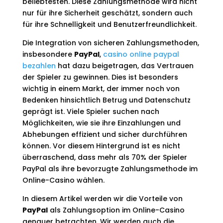
beliebtesten. Diese Zahlungsmethode wird nicht
nur für ihre Sicherheit geschätzt, sondern auch
für ihre Schnelligkeit und Benutzerfreundlichkeit.
Die Integration von sicheren Zahlungsmethoden,
insbesondere
PayPal
,
casino online paypal
bezahlen
hat dazu beigetragen, das Vertrauen
der Spieler zu gewinnen. Dies ist besonders
wichtig in einem Markt, der immer noch von
Bedenken hinsichtlich Betrug und Datenschutz
geprägt ist. Viele Spieler suchen nach
Möglichkeiten, wie sie ihre Einzahlungen und
Abhebungen effizient und sicher durchführen
können. Vor diesem Hintergrund ist es nicht
überraschend, dass mehr als 70% der Spieler
PayPal als ihre bevorzugte Zahlungsmethode im
Online-Casino wählen.
In diesem Artikel werden wir die Vorteile von
PayPal
als Zahlungsoption im Online-Casino
genauer betrachten. Wir werden auch die