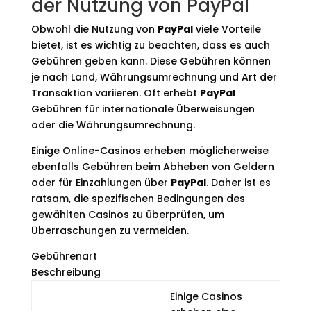
der Nutzung von PayPal
Obwohl die Nutzung von
PayPal
viele Vorteile
bietet, ist es wichtig zu beachten, dass es auch
Gebühren geben kann. Diese Gebühren können
je nach Land, Währungsumrechnung und Art der
Transaktion variieren. Oft erhebt
PayPal
Gebühren für internationale Überweisungen
oder die Währungsumrechnung.
Einige Online-Casinos erheben möglicherweise
ebenfalls Gebühren beim Abheben von Geldern
oder für Einzahlungen über
PayPal
. Daher ist es
ratsam, die spezifischen Bedingungen des
gewählten Casinos zu überprüfen, um
Überraschungen zu vermeiden.
Gebührenart
Beschreibung
Einige Casinos