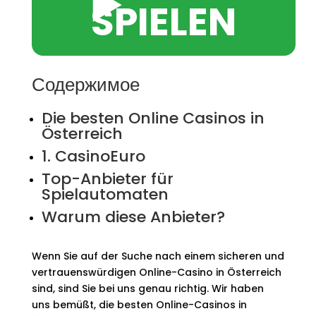
▶️
SPIELEN
Содержимое
Die besten Online Casinos in
Österreich
1. CasinoEuro
Top-Anbieter für
Spielautomaten
Warum diese Anbieter?
Wenn Sie auf der Suche nach einem sicheren und
vertrauenswürdigen Online-Casino in Österreich
sind, sind Sie bei uns genau richtig. Wir haben
uns bemüßt, die besten Online-Casinos in