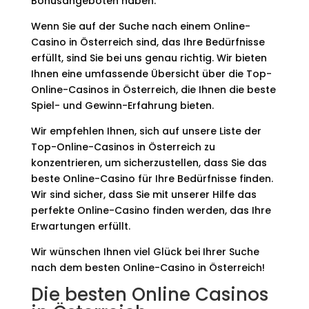
Bonusangeboten haben.
Wenn Sie auf der Suche nach einem Online-
Casino in Österreich sind, das Ihre Bedürfnisse
erfüllt, sind Sie bei uns genau richtig. Wir bieten
Ihnen eine umfassende Übersicht über die Top-
Online-Casinos in Österreich, die Ihnen die beste
Spiel- und Gewinn-Erfahrung bieten.
Wir empfehlen Ihnen, sich auf unsere Liste der
Top-Online-Casinos in Österreich zu
konzentrieren, um sicherzustellen, dass Sie das
beste Online-Casino für Ihre Bedürfnisse finden.
Wir sind sicher, dass Sie mit unserer Hilfe das
perfekte Online-Casino finden werden, das Ihre
Erwartungen erfüllt.
Wir wünschen Ihnen viel Glück bei Ihrer Suche
nach dem besten Online-Casino in Österreich!
Die besten Online Casinos