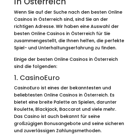
in Österreich
Wenn Sie auf der Suche nach den besten Online
Casinos in Österreich sind, sind Sie an der
richtigen Adresse. Wir haben eine Auswahl der
besten Online Casinos in Österreich für Sie
zusammengestellt, die Ihnen helfen, die perfekte
Spiel- und Unterhaltungserfahrung zu finden.
Einige der besten Online Casinos in Österreich
sind die folgenden:
1. CasinoEuro
CasinoEuro ist eines der bekanntesten und
beliebtesten Online Casinos in Österreich. Es
bietet eine breite Palette an Spielen, darunter
Roulette, Blackjack, Baccarat und viele mehr.
Das Casino ist auch bekannt für seine
großzügigen Bonusangebote und seine sicheren
und zuverlässigen Zahlungsmethoden.