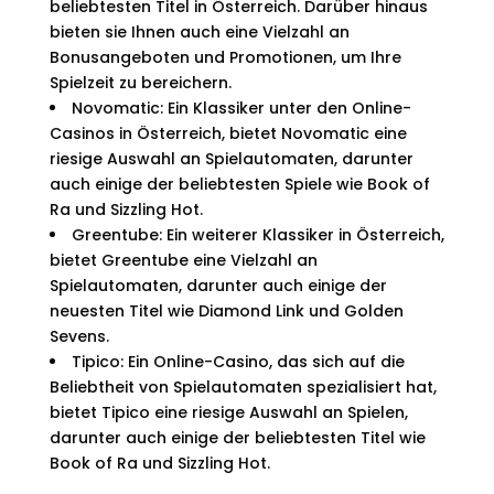
beliebtesten Titel in Österreich. Darüber hinaus
bieten sie Ihnen auch eine Vielzahl an
Bonusangeboten und Promotionen, um Ihre
Spielzeit zu bereichern.
Novomatic: Ein Klassiker unter den Online-
Casinos in Österreich, bietet Novomatic eine
riesige Auswahl an Spielautomaten, darunter
auch einige der beliebtesten Spiele wie Book of
Ra und Sizzling Hot.
Greentube: Ein weiterer Klassiker in Österreich,
bietet Greentube eine Vielzahl an
Spielautomaten, darunter auch einige der
neuesten Titel wie Diamond Link und Golden
Sevens.
Tipico: Ein Online-Casino, das sich auf die
Beliebtheit von Spielautomaten spezialisiert hat,
bietet Tipico eine riesige Auswahl an Spielen,
darunter auch einige der beliebtesten Titel wie
Book of Ra und Sizzling Hot.