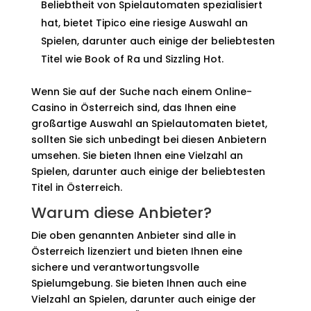
Beliebtheit von Spielautomaten spezialisiert
hat, bietet Tipico eine riesige Auswahl an
Spielen, darunter auch einige der beliebtesten
Titel wie Book of Ra und Sizzling Hot.
Wenn Sie auf der Suche nach einem Online-
Casino in Österreich sind, das Ihnen eine
großartige Auswahl an Spielautomaten bietet,
sollten Sie sich unbedingt bei diesen Anbietern
umsehen. Sie bieten Ihnen eine Vielzahl an
Spielen, darunter auch einige der beliebtesten
Titel in Österreich.
Warum diese Anbieter?
Die oben genannten Anbieter sind alle in
Österreich lizenziert und bieten Ihnen eine
sichere und verantwortungsvolle
Spielumgebung. Sie bieten Ihnen auch eine
Vielzahl an Spielen, darunter auch einige der