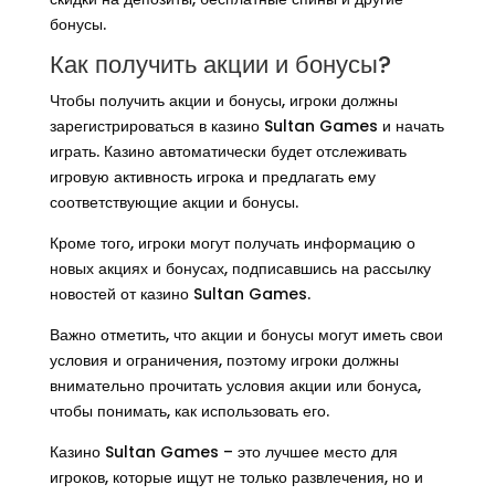
бонусы.
Как получить акции и бонусы?
Чтобы получить акции и бонусы, игроки должны
зарегистрироваться в казино Sultan Games и начать
играть. Казино автоматически будет отслеживать
игровую активность игрока и предлагать ему
соответствующие акции и бонусы.
Кроме того, игроки могут получать информацию о
новых акциях и бонусах, подписавшись на рассылку
новостей от казино Sultan Games.
Важно отметить, что акции и бонусы могут иметь свои
условия и ограничения, поэтому игроки должны
внимательно прочитать условия акции или бонуса,
чтобы понимать, как использовать его.
Казино Sultan Games – это лучшее место для
игроков, которые ищут не только развлечения, но и