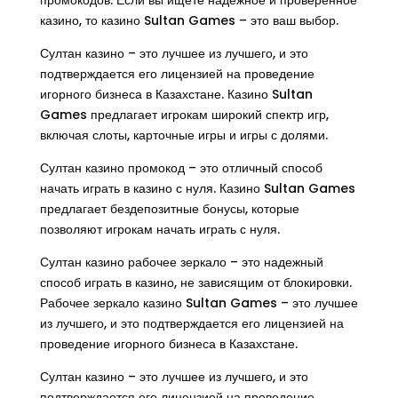
промокодов. Если вы ищете надежное и проверенное
казино, то казино Sultan Games – это ваш выбор.
Султан казино – это лучшее из лучшего, и это
подтверждается его лицензией на проведение
игорного бизнеса в Казахстане. Казино Sultan
Games предлагает игрокам широкий спектр игр,
включая слоты, карточные игры и игры с долями.
Султан казино промокод – это отличный способ
начать играть в казино с нуля. Казино Sultan Games
предлагает бездепозитные бонусы, которые
позволяют игрокам начать играть с нуля.
Султан казино рабочее зеркало – это надежный
способ играть в казино, не зависящим от блокировки.
Рабочее зеркало казино Sultan Games – это лучшее
из лучшего, и это подтверждается его лицензией на
проведение игорного бизнеса в Казахстане.
Султан казино – это лучшее из лучшего, и это
подтверждается его лицензией на проведение