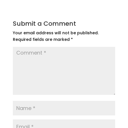
Submit a Comment
Your email address will not be published.
Required fields are marked
*