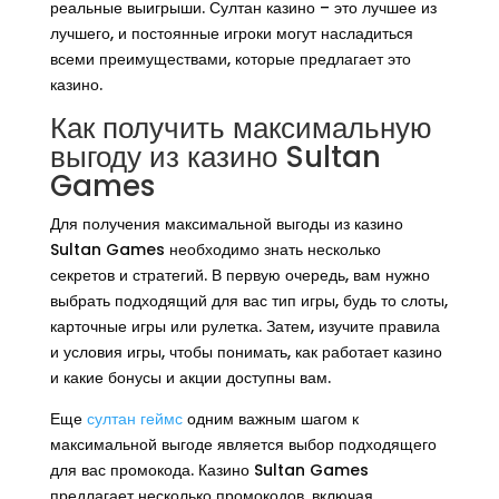
реальные выигрыши. Султан казино – это лучшее из
лучшего, и постоянные игроки могут насладиться
всеми преимуществами, которые предлагает это
казино.
Как получить максимальную
выгоду из казино Sultan
Games
Для получения максимальной выгоды из казино
Sultan Games необходимо знать несколько
секретов и стратегий. В первую очередь, вам нужно
выбрать подходящий для вас тип игры, будь то слоты,
карточные игры или рулетка. Затем, изучите правила
и условия игры, чтобы понимать, как работает казино
и какие бонусы и акции доступны вам.
Еще
султан геймс
одним важным шагом к
максимальной выгоде является выбор подходящего
для вас промокода. Казино Sultan Games
предлагает несколько промокодов, включая