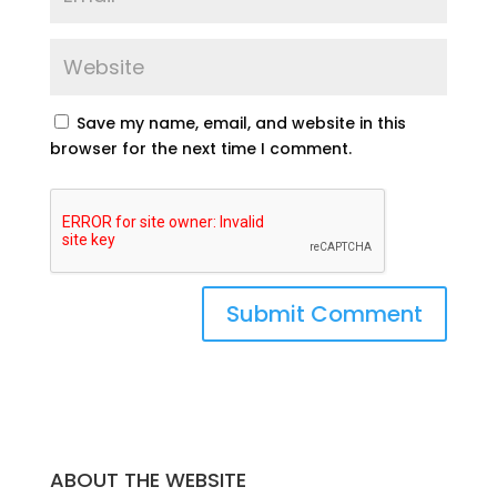
Save my name, email, and website in this
browser for the next time I comment.
ABOUT THE WEBSITE