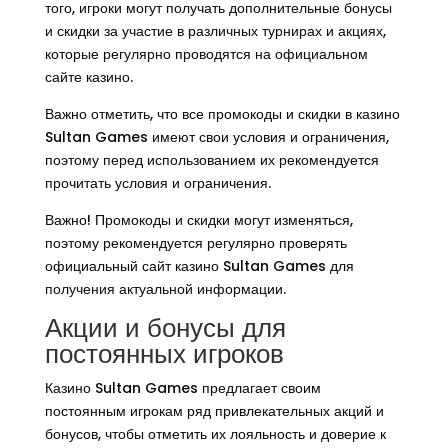
того, игроки могут получать дополнительные бонусы
и скидки за участие в различных турнирах и акциях,
которые регулярно проводятся на официальном
сайте казино.
Важно отметить, что все промокоды и скидки в казино
Sultan Games имеют свои условия и ограничения,
поэтому перед использованием их рекомендуется
прочитать условия и ограничения.
Важно! Промокоды и скидки могут изменяться,
поэтому рекомендуется регулярно проверять
официальный сайт казино Sultan Games для
получения актуальной информации.
Акции и бонусы для
постоянных игроков
Казино Sultan Games предлагает своим
постоянным игрокам ряд привлекательных акций и
бонусов, чтобы отметить их лояльность и доверие к