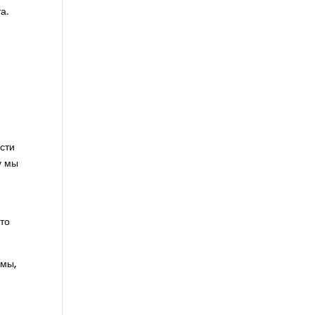
а.
и
ости
у мы
что
емы,