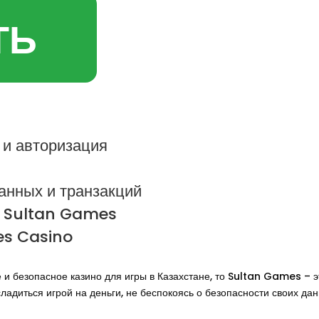
ТЬ
 и авторизация
анных и транзакций
о Sultan Games
es Casino
и безопасное казино для игры в Казахстане, то Sultan Games – э
ладиться игрой на деньги, не беспокоясь о безопасности своих да