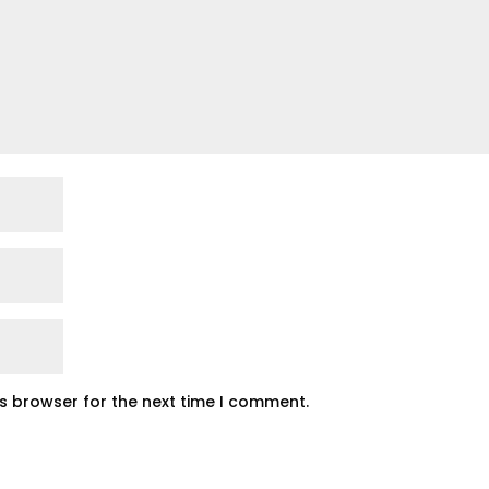
is browser for the next time I comment.