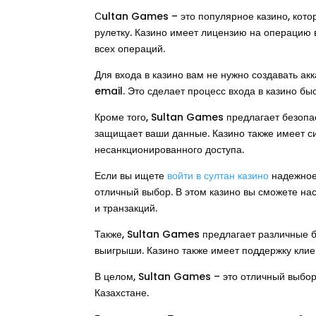
Сultan Games – это популярное казино, котор
рулетку. Казино имеет лицензию на операцию в
всех операций.
Для входа в казино вам не нужно создавать ак
email. Это сделает процесс входа в казино бы
Кроме того, Sultan Games предлагает безопас
защищает ваши данные. Казино также имеет си
несанкционированного доступа.
Если вы ищете
войти в султан казино
надежное 
отличный выбор. В этом казино вы сможете нас
и транзакций.
Также, Sultan Games предлагает различные бо
выигрыши. Казино также имеет поддержку клие
В целом, Sultan Games – это отличный выбор 
Казахстане.