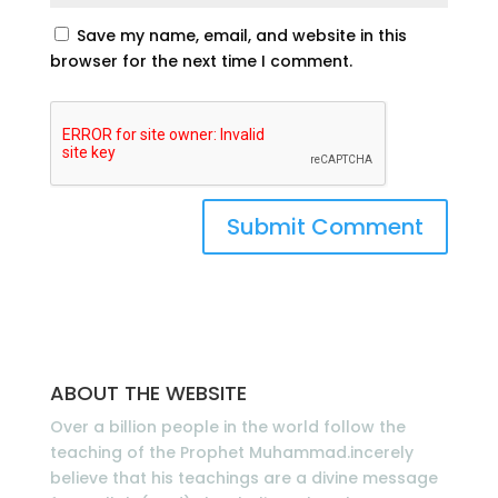
Save my name, email, and website in this
browser for the next time I comment.
ABOUT THE WEBSITE
Over a billion people in the world follow the
teaching of the Prophet Muhammad.incerely
believe that his teachings are a divine message