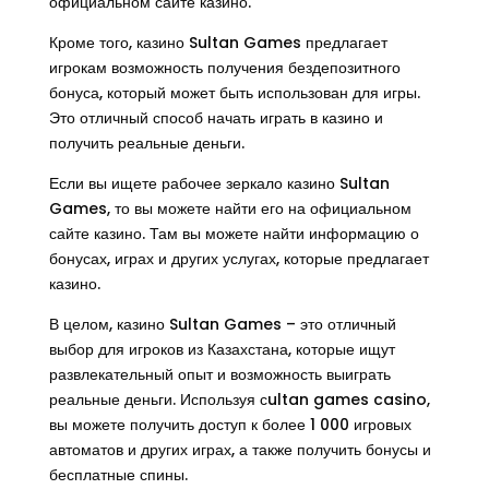
официальном сайте казино.
Кроме того, казино Sultan Games предлагает
игрокам возможность получения бездепозитного
бонуса, который может быть использован для игры.
Это отличный способ начать играть в казино и
получить реальные деньги.
Если вы ищете рабочее зеркало казино Sultan
Games, то вы можете найти его на официальном
сайте казино. Там вы можете найти информацию о
бонусах, играх и других услугах, которые предлагает
казино.
В целом, казино Sultan Games – это отличный
выбор для игроков из Казахстана, которые ищут
развлекательный опыт и возможность выиграть
реальные деньги. Используя сultan games casino,
вы можете получить доступ к более 1 000 игровых
автоматов и других играх, а также получить бонусы и
бесплатные спины.