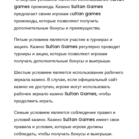
games промокода. Казино Sultan Games
предлагает своим игрокам сultan games
промокоды, которые позволяют получить
дополнительные бонусы и преимущества.
Пятым условием является участие в турнирах и
акциях. Казино Sultan Games регулярно проводит
турниры и акции, которые позволяют игрокам
получать дополнительные бонусы и выигрыши.
Шестым условием является использование рабочего
зеркала казино. В случае, если официальный сайт
казино не доступен, игроки могут использовать
рабочее зеркало казино Sultan Games, чтобы
продолжить играть.
Семым условием является соблюдение правил и
условий казино. Казино Sultan Games имеет свои
правила и условия, которые игроки должны
соблюдать, чтобы получать бонусы и выигрыши.