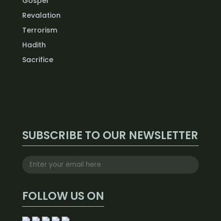
Gospel
Revalation
Terrorism
Hadith
Sacrifice
SUBSCRIBE TO OUR NEWSLETTER
FOLLOW US ON