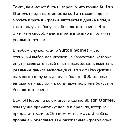
Также, вам может быть интересно, что казино Sultan
Games предлагает игрокам сultan казино, где вы
можете играть в игровые автоматы и другие игры, а
также получать бонусы и бесплатные спины. Это
отличный способ начать играть в казино и получить
реальные деньги.
В любом случае, казино Sultan Games – это
отличный выбор для игроков из Казахстана, которые
ищут развлекательный опыт и возможность выиграть
реальные деньги. Используя сultan casino games,
вы можете получить доступ к более 1 000 игровых
автоматов и других играх, а также получить бонусы и
бесплатные спины.
Важно! Перед началом игры в казино Sultan Games,
вам нужно прочитать условия и правила, которые
предлагает казино. Это поможет вамavoid любых
проблем и обеспечит вам безопасный игровой опыт.