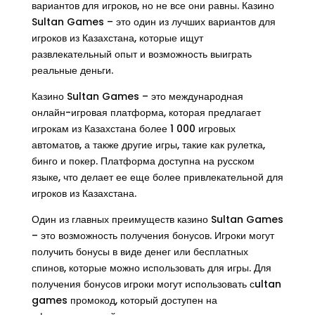
вариантов для игроков, но не все они равны. Казино
Sultan Games – это один из лучших вариантов для
игроков из Казахстана, которые ищут
развлекательный опыт и возможность выиграть
реальные деньги.
Казино Sultan Games – это международная
онлайн-игровая платформа, которая предлагает
игрокам из Казахстана более 1 000 игровых
автоматов, а также другие игры, такие как рулетка,
бинго и покер. Платформа доступна на русском
языке, что делает ее еще более привлекательной для
игроков из Казахстана.
Один из главных преимуществ казино Sultan Games
– это возможность получения бонусов. Игроки могут
получить бонусы в виде денег или бесплатных
спинов, которые можно использовать для игры. Для
получения бонусов игроки могут использовать сultan
games промокод, который доступен на