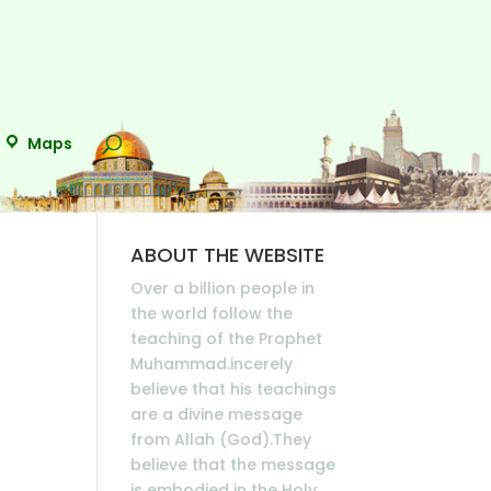
Maps
ABOUT THE WEBSITE
Over a billion people in
the world follow the
teaching of the Prophet
Muhammad.incerely
believe that his teachings
are a divine message
from Allah (God).They
believe that the message
is embodied in the Holy