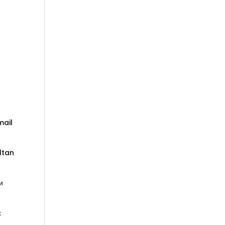
mail
ultan
и
х