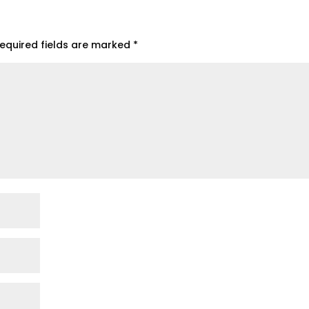
equired fields are marked
*