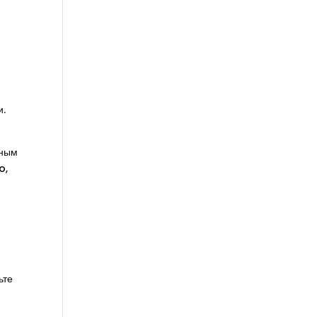
и.
чным
o,
ьте