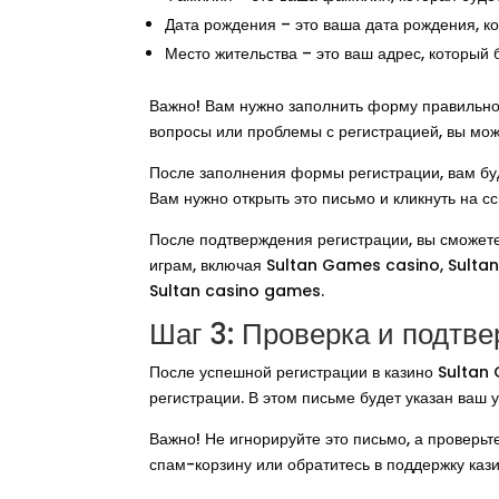
Дата рождения – это ваша дата рождения, ко
Место жительства – это ваш адрес, который 
Важно! Вам нужно заполнить форму правильно,
вопросы или проблемы с регистрацией, вы мо
После заполнения формы регистрации, вам бу
Вам нужно открыть это письмо и кликнуть на с
После подтверждения регистрации, вы сможете
играм, включая Sultan Games casino, Sulta
Sultan casino games.
Шаг 3: Проверка и подтв
После успешной регистрации в казино Sultan
регистрации. В этом письме будет указан ваш 
Важно! Не игнорируйте это письмо, а проверь
спам-корзину или обратитесь в поддержку кази