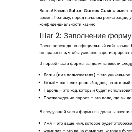
Важно! Казино Sultan Games Casino имеет пр
время. Поэтому, перед началом регистрации, 
конфиденциальности казино.
Шаг 2: Заполнение форму
После перехода на официальный сайт казино 
ее правильно, чтобы успешно зарегистрировать
В первой части формы вы должны ввести след
Логин (имя пользователя) – это уникальное 
Email – ваш электронный адрес, на который
Пароль – это код, который будет использоват
Подтверждение пароля – это поле, где вы до
В следующей части формы вы должны ввести 
Имя – это ваше имя, которое будет отобража
Фамилия – это ваша фамилия, которая будет