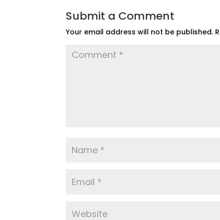
Submit a Comment
Your email address will not be published.
R