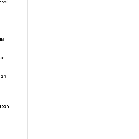
свой
и
ым
ные
tan
ultan