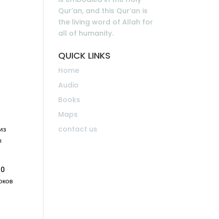
Qur’an, and this Qur’an is
the living word of Allah for
all of humanity.
QUICK LINKS
Home
Audio
Books
Maps
из
contact us
ы
00
оков