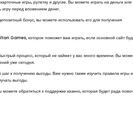
карточные игры, рулетку и другие. Вы можете играть на деньги или
ь игру перед вложением денег.
депозитный бонус, вы можете использовать его для получения
ultan Games, которое поможет вам играть, если основной сайт буд
быстрый процесс, который не займет у вас много времени. Вы може
ений уже сегодня.
ый шаг к получению выгоды. Вам нужно также изучить правила игры 
лучать выгоды.
ы можете обратиться к поддержке казино, которая будет рада помо