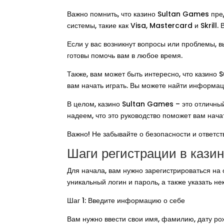
Важно помнить, что казино Sultan Games пре
системы, такие как Visa, Mastercard и Skrill.
Если у вас возникнут вопросы или проблемы, в
готовы помочь вам в любое время.
Также, вам может быть интересно, что казино
вам начать играть. Вы можете найти информац
В целом, казино Sultan Games – это отличный
надеем, что это руководство поможет вам начат
Важно! Не забывайте о безопасности и ответств
Шаги регистрации в каз
Для начала, вам нужно зарегистрироваться н
уникальный логин и пароль, а также указать н
Шаг 1: Введите информацию о себе
Вам нужно ввести свои имя, фамилию, дату ро