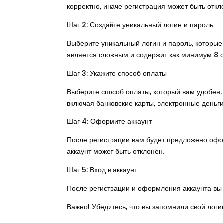
корректно, иначе регистрация может быть откл
Шаг 2: Создайте уникальный логин и пароль
Выберите уникальный логин и пароль, которые 
является сложным и содержит как минимум 8 
Шаг 3: Укажите способ оплаты
Выберите способ оплаты, который вам удобен
включая банковские карты, электронные деньги
Шаг 4: Оформите аккаунт
После регистрации вам будет предложено офор
аккаунт может быть отклонен.
Шаг 5: Вход в аккаунт
После регистрации и оформления аккаунта вы м
Важно! Убедитесь, что вы запомнили свой логин