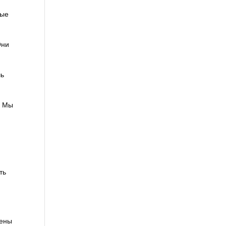
ные
Они
чь
. Мы
ть
нены