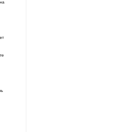
 на
ет
те
и
чь