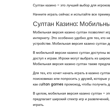
Султан казино – это лучший выбор для игроков
Начните играть сейчас и испытайте все преи
Султан Казино: Мобильны
Мобильная версия казино султан позволяет игр
интернету. Это особенно удобно для тех, кто 
устройстве. Мобильная версия казино султан 
В мобильной версии казино султан доступны вс
доступ к играм. Игроки могут выбрать из широко
Мобильная версия казино султан также предлаг
Для тех, кто хочет начать играть в казино султ
поисковиках или попросить у друзей, которые 
как сultan games промокод, чтобы получить 
В целом, мобильная версия казино султан – эт
предлагает широкий спектр игр и развлечений,
играть.