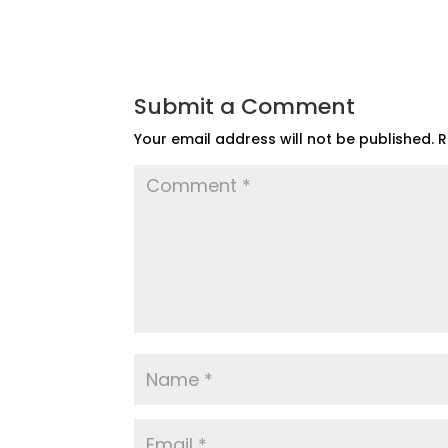
Submit a Comment
Your email address will not be published.
R