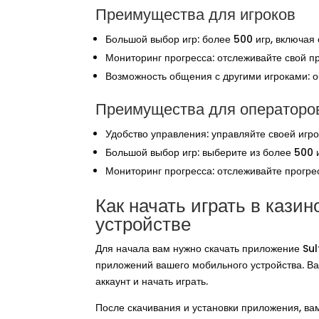
Преимущества для игроков
Большой выбор игр: более 500 игр, включая с
Мониторинг прогресса: отслеживайте свой пр
Возможность общения с другими игроками: о
Преимущества для операторо
Удобство управления: управляйте своей иг
Большой выбор игр: выберите из более 500 и
Мониторинг прогресса: отслеживайте прогрес
Как начать играть в каз
устройстве
Для начала вам нужно скачать приложение Su
приложений вашего мобильного устройства. Ва
аккаунт и начать играть.
После скачивания и установки приложения, вам