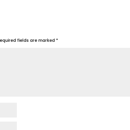
equired fields are marked
*