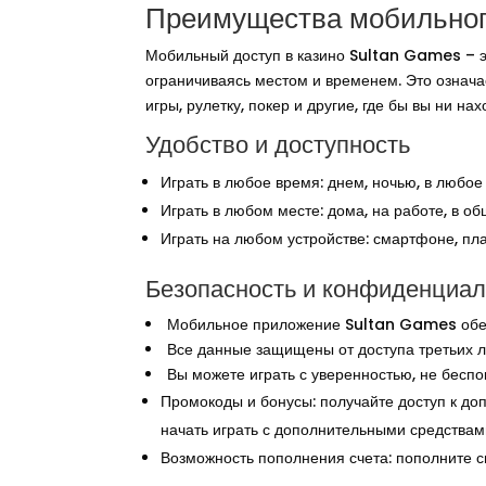
Преимущества мобильног
Мобильный доступ в казино Sultan Games – эт
ограничиваясь местом и временем. Это означае
игры, рулетку, покер и другие, где бы вы ни на
Удобство и доступность
Играть в любое время: днем, ночью, в любое
Играть в любом месте: дома, на работе, в о
Играть на любом устройстве: смартфоне, пл
Безопасность и конфиденциал
Мобильное приложение Sultan Games обес
Все данные защищены от доступа третьих 
Вы можете играть с уверенностью, не беспо
Промокоды и бонусы: получайте доступ к до
начать играть с дополнительными средства
Возможность пополнения счета: пополните 