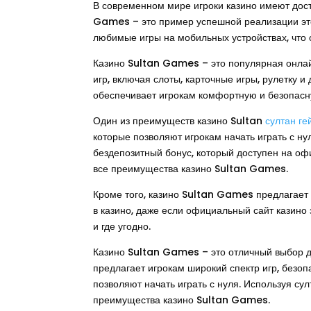
В современном мире игроки казино имеют досту
Games – это пример успешной реализации это
любимые игры на мобильных устройствах, что 
Казино Sultan Games – это популярная онлай
игр, включая слоты, карточные игры, рулетку 
обеспечивает игрокам комфортную и безопасн
Один из преимуществ казино Sultan
султан ге
которые позволяют игрокам начать играть с ну
бездепозитный бонус, который доступен на офи
все преимущества казино Sultan Games.
Кроме того, казино Sultan Games предлагает и
в казино, даже если официальный сайт казино 
и где угодно.
Казино Sultan Games – это отличный выбор дл
предлагает игрокам широкий спектр игр, безоп
позволяют начать играть с нуля. Используя сул
преимущества казино Sultan Games.