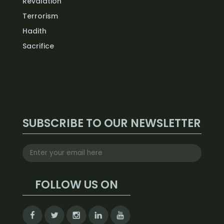
Revalation
Terrorism
Hadith
Sacrifice
SUBSCRIBE TO OUR NEWSLETTER
FOLLOW US ON