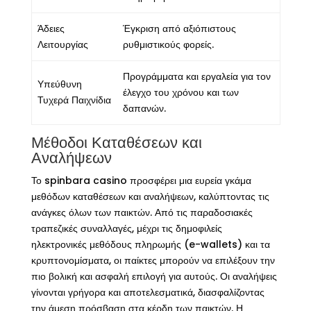
Άδειες
Έγκριση από αξιόπιστους
Λειτουργίας
ρυθμιστικούς φορείς.
Προγράμματα και εργαλεία για τον
Υπεύθυνη
έλεγχο του χρόνου και των
Τυχερά Παιχνίδια
δαπανών.
Μέθοδοι Καταθέσεων και
Αναλήψεων
Το spinbara casino προσφέρει μια ευρεία γκάμα
μεθόδων καταθέσεων και αναλήψεων, καλύπτοντας τις
ανάγκες όλων των παικτών. Από τις παραδοσιακές
τραπεζικές συναλλαγές, μέχρι τις δημοφιλείς
ηλεκτρονικές μεθόδους πληρωμής (e-wallets) και τα
κρυπτονομίσματα, οι παίκτες μπορούν να επιλέξουν την
πιο βολική και ασφαλή επιλογή για αυτούς. Οι αναλήψεις
γίνονται γρήγορα και αποτελεσματικά, διασφαλίζοντας
την άμεση πρόσβαση στα κέρδη των παικτών. Η