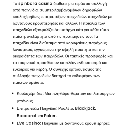
Το spinbara casino διαθέτει μια τεράστια συλλογή
από παιχνίδια, συμπεριλαμβανομένων δημοφιλών
κουλοχέρηδων, επιτραπέζιων παιχνιδιών, παιχνιδιών με
ζωντανούς κρουπιέρηδες και άλλων. Η ποικιλία των
παιχνιδιών εξασφαλίζει ότι υπάρχει κάτι για κάθε τύπο
παίκτη, ανεξάρτητα από τις προτιμήσεις του. Τα
παιχνίδια είναι διαθέσιμα από κορυφαίους παρόχους
λογισμικού, εγγυώμενα την υψηλή ποιότητα και την
ακεραιότητα των παιχνιδιών. Οι τακτικές προσφορές και
τα τουρνουά προσθέτουν επιπλέον ενθουσιασμό και
ευκαιρίες για κέρδη. Ο συνεχής εμπλουτισμός της
συλλογής παιχνιδιών διατηρεί το ενδιαφέρον των
παικτών αμείωτο.
Κουλοχέρηδες: Μια πληθώρα θεμάτων και λειτουργιών
μπόνους.
Επιτραπέζια Παιχνίδια: Ρουλέτα, Blackjack,
Baccarat και Poker.
Live Casino: Παιχνίδια με ζωντανούς κρουπιέρηδες