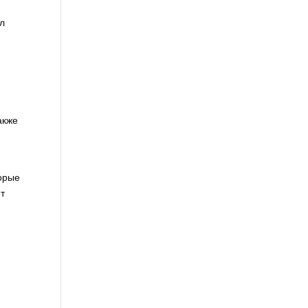
ол
акже
торые
ет