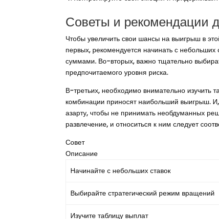
Советы и рекомендации 
Чтобы увеличить свои шансы на выигрыш в это
первых, рекомендуется начинать с небольших 
суммами. Во-вторых, важно тщательно выбират
предпочитаемого уровня риска.
В-третьих, необходимо внимательно изучить та
комбинации приносят наибольший выигрыш. И, 
азарту, чтобы не принимать необдуманных реше
развлечение, и относиться к ним следует соотв
Совет
Описание
Начинайте с небольших ставок
Выбирайте стратегический режим вращений
Изучите таблицу выплат