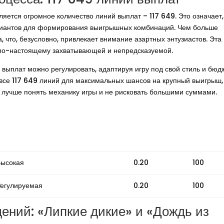
яется огромное количество линий выплат – 117 649. Это означает,
ариантов для формирования выигрышных комбинаций. Чем больше
 что, безусловно, привлекает внимание азартных энтузиастов. Эта
 по-настоящему захватывающей и непредсказуемой.
й выплат можно регулировать, адаптируя игру под свой стиль и бюд
все 117 649 линий для максимальных шансов на крупный выигрыш,
ы лучше понять механику игры и не рисковать большими суммами.
ысокая
0.20
100
егулируемая
0.20
100
ний: «Липкие дикие» и «Дождь из