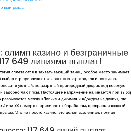
го выигрыша
: олимп казино и безграничные
 117 649 линиями выплат!
ратегия сплетаются в захватывающий танец, особое место занимает
 выбор игр привлекают как опытных игроков, так и новичков,
еносит в уютный, но азартный пригородный дворик под веселую
ний задорно лают псы. Настоящее напряжение начинается при выбо
 разрывается между «Липкими дикими» и «Дождем из диких», где
x2 или x3 намертво прилипает к барабанам, превращая каждый
рыша. Это не просто казино, это целая вселенная, полная
оцесса: 117 649 линий выплат