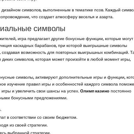
 дизайном символов, выполненным в тематике псов. Каждый симв
опровождение, что создает атмосферу веселья и азарта.
циальные символы
телей, игра предлагает другие бонусные функции, которые могут
ункция каскадных барабанов, при которой выигрышные символы
е, создавая возможность для повторных выигрышных комбинаций. Т
 диких символов, которая может произойти в любой момент игры,
онусные символы, активируют дополнительные игры и функции, ко
ное изучение правил игры и особенностей каждого символа помож
 игры и увеличить свои шансы на успех.
Олимп казино
постоянно
льными бонусными предложениями.
.
лат в соответствии со своим бюджетом.
дя из своей стратегии.
есь выбранной стратегии.