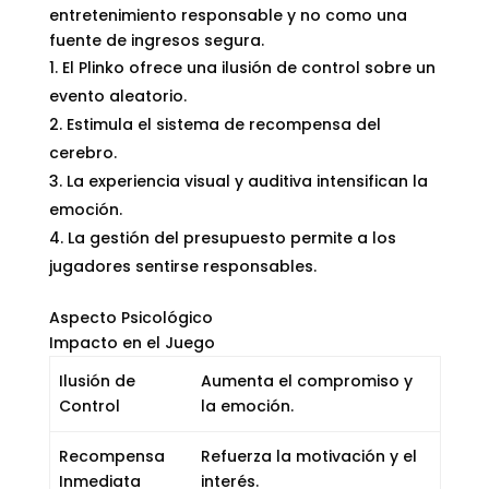
entretenimiento responsable y no como una
fuente de ingresos segura.
El Plinko ofrece una ilusión de control sobre un
evento aleatorio.
Estimula el sistema de recompensa del
cerebro.
La experiencia visual y auditiva intensifican la
emoción.
La gestión del presupuesto permite a los
jugadores sentirse responsables.
Aspecto Psicológico
Impacto en el Juego
Ilusión de
Aumenta el compromiso y
Control
la emoción.
Recompensa
Refuerza la motivación y el
Inmediata
interés.