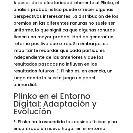
A pesar de la aleatoriedad inherente al Plinko, el
análisis probabilístico puede ofrecer algunas
perspectivas interesantes. La distribución de los
premios en las diferentes ranuras no suele ser
uniforme, lo que significa que algunas ranuras
tienen una mayor probabilidad de generar un
retorno positivo que otras. Sin embargo, es
importante recordar que cada partida es
independiente de las anteriores y que los
resultados pasados no influyen en los
resultados futuros. El Plinko es, en esencia, un
juego donde la suerte juega un papel
primordial.
Plinko en el Entorno
Digital: Adaptación y
Evolución
El Plinko ha trascendido los casinos físicos y ha
encontrado un nuevo hogar en el entorno