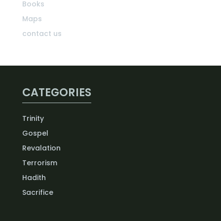
Books
Maps
contact us
CATEGORIES
Trinity
Gospel
Revalation
Terrorism
Hadith
Sacrifice