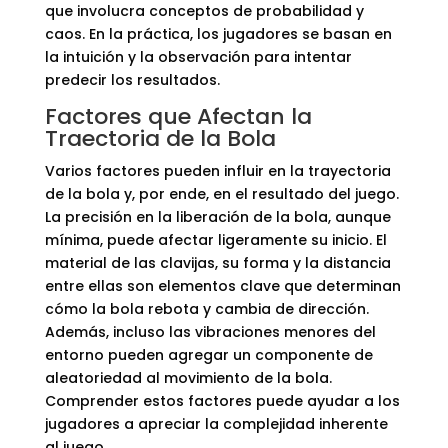
que involucra conceptos de probabilidad y
caos. En la práctica, los jugadores se basan en
la intuición y la observación para intentar
predecir los resultados.
Factores que Afectan la
Traectoria de la Bola
Varios factores pueden influir en la trayectoria
de la bola y, por ende, en el resultado del juego.
La precisión en la liberación de la bola, aunque
mínima, puede afectar ligeramente su inicio. El
material de las clavijas, su forma y la distancia
entre ellas son elementos clave que determinan
cómo la bola rebota y cambia de dirección.
Además, incluso las vibraciones menores del
entorno pueden agregar un componente de
aleatoriedad al movimiento de la bola.
Comprender estos factores puede ayudar a los
jugadores a apreciar la complejidad inherente
al juego.