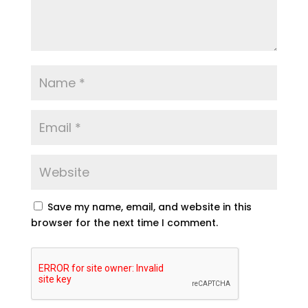
Save my name, email, and website in this
browser for the next time I comment.