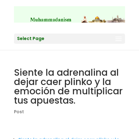
Select Page
Siente la adrenalina al
dejar caer plinko y la
emoción de multiplicar
tus apuestas.
Post