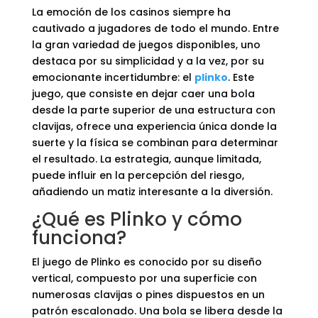
La emoción de los casinos siempre ha
cautivado a jugadores de todo el mundo. Entre
la gran variedad de juegos disponibles, uno
destaca por su simplicidad y a la vez, por su
emocionante incertidumbre: el
plinko
. Este
juego, que consiste en dejar caer una bola
desde la parte superior de una estructura con
clavijas, ofrece una experiencia única donde la
suerte y la física se combinan para determinar
el resultado. La estrategia, aunque limitada,
puede influir en la percepción del riesgo,
añadiendo un matiz interesante a la diversión.
¿Qué es Plinko y cómo
funciona?
El juego de Plinko es conocido por su diseño
vertical, compuesto por una superficie con
numerosas clavijas o pines dispuestos en un
patrón escalonado. Una bola se libera desde la