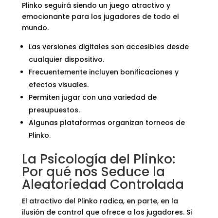
Plinko seguirá siendo un juego atractivo y
emocionante para los jugadores de todo el
mundo.
Las versiones digitales son accesibles desde
cualquier dispositivo.
Frecuentemente incluyen bonificaciones y
efectos visuales.
Permiten jugar con una variedad de
presupuestos.
Algunas plataformas organizan torneos de
Plinko.
La Psicología del Plinko:
Por qué nos Seduce la
Aleatoriedad Controlada
El atractivo del Plinko radica, en parte, en la
ilusión de control que ofrece a los jugadores. Si