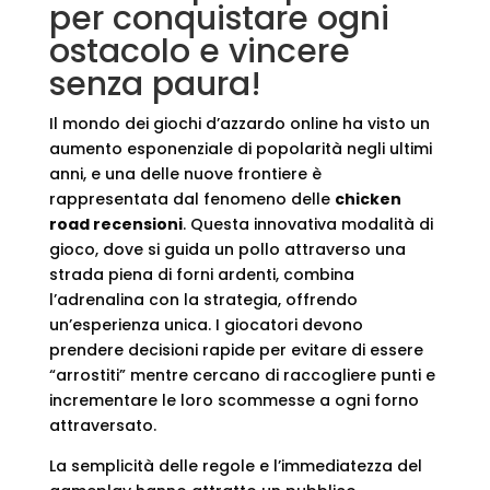
per conquistare ogni
ostacolo e vincere
senza paura!
Il mondo dei giochi d’azzardo online ha visto un
aumento esponenziale di popolarità negli ultimi
anni, e una delle nuove frontiere è
rappresentata dal fenomeno delle
chicken
road recensioni
. Questa innovativa modalità di
gioco, dove si guida un pollo attraverso una
strada piena di forni ardenti, combina
l’adrenalina con la strategia, offrendo
un’esperienza unica. I giocatori devono
prendere decisioni rapide per evitare di essere
“arrostiti” mentre cercano di raccogliere punti e
incrementare le loro scommesse a ogni forno
attraversato.
La semplicità delle regole e l’immediatezza del