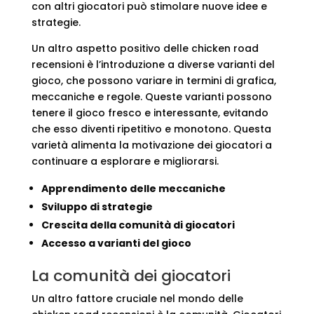
con altri giocatori può stimolare nuove idee e
strategie.
Un altro aspetto positivo delle chicken road
recensioni è l’introduzione a diverse varianti del
gioco, che possono variare in termini di grafica,
meccaniche e regole. Queste varianti possono
tenere il gioco fresco e interessante, evitando
che esso diventi ripetitivo e monotono. Questa
varietà alimenta la motivazione dei giocatori a
continuare a esplorare e migliorarsi.
Apprendimento delle meccaniche
Sviluppo di strategie
Crescita della comunità di giocatori
Accesso a varianti del gioco
La comunità dei giocatori
Un altro fattore cruciale nel mondo delle