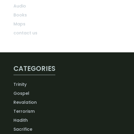
Audio
Books
Maps
contact us
CATEGORIES
Trinity
Gospel
Revalation
Terrorism
Hadith
Sacrifice