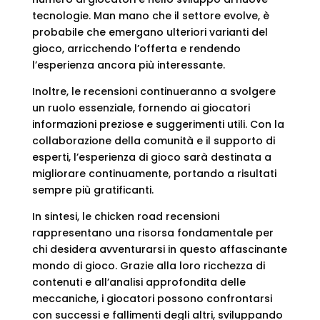
tecnologie. Man mano che il settore evolve, è
probabile che emergano ulteriori varianti del
gioco, arricchendo l’offerta e rendendo
l’esperienza ancora più interessante.
Inoltre, le recensioni continueranno a svolgere
un ruolo essenziale, fornendo ai giocatori
informazioni preziose e suggerimenti utili. Con la
collaborazione della comunità e il supporto di
esperti, l’esperienza di gioco sarà destinata a
migliorare continuamente, portando a risultati
sempre più gratificanti.
In sintesi, le chicken road recensioni
rappresentano una risorsa fondamentale per
chi desidera avventurarsi in questo affascinante
mondo di gioco. Grazie alla loro ricchezza di
contenuti e all’analisi approfondita delle
meccaniche, i giocatori possono confrontarsi
con successi e fallimenti degli altri, sviluppando