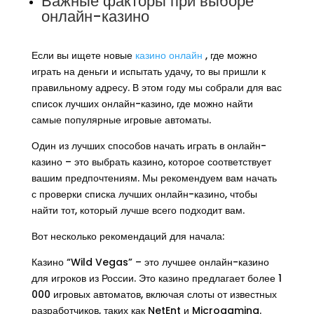
Важные факторы при выборе
онлайн-казино
Если вы ищете новые
казино онлайн
, где можно
играть на деньги и испытать удачу, то вы пришли к
правильному адресу. В этом году мы собрали для вас
список лучших онлайн-казино, где можно найти
самые популярные игровые автоматы.
Один из лучших способов начать играть в онлайн-
казино – это выбрать казино, которое соответствует
вашим предпочтениям. Мы рекомендуем вам начать
с проверки списка лучших онлайн-казино, чтобы
найти тот, который лучше всего подходит вам.
Вот несколько рекомендаций для начала:
Казино “Wild Vegas” – это лучшее онлайн-казино
для игроков из России. Это казино предлагает более 1
000 игровых автоматов, включая слоты от известных
разработчиков, таких как NetEnt и Microgaming.