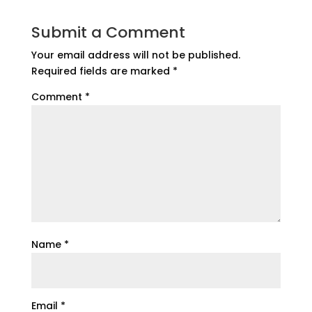
Submit a Comment
Your email address will not be published.
Required fields are marked
*
Comment
*
Name
*
Email
*