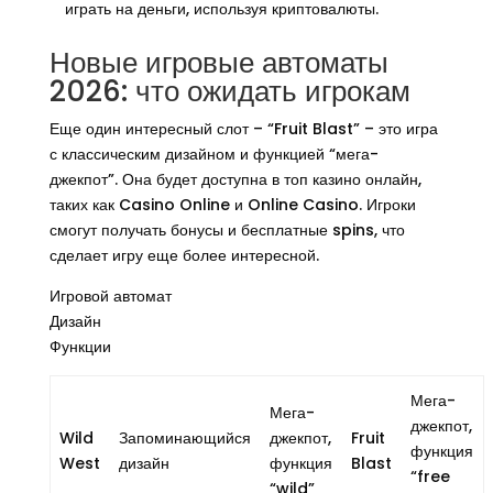
играть на деньги, используя криптовалюты.
Новые игровые автоматы
2026: что ожидать игрокам
Еще один интересный слот – “Fruit Blast” – это игра
с классическим дизайном и функцией “мега-
джекпот”. Она будет доступна в топ казино онлайн,
таких как Casino Online и Online Casino. Игроки
смогут получать бонусы и бесплатные spins, что
сделает игру еще более интересной.
Игровой автомат
Дизайн
Функции
Мега-
Мега-
джекпот,
Wild
Запоминающийся
джекпот,
Fruit
функция
West
дизайн
функция
Blast
“free
“wild”