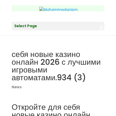
Select Page
себя новые казино
онлайн 2026 с лучшими
игровыми
автоматами.934 (3)
News
Откройте для себя
новые казино онлайн