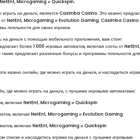
 NetEnt, Microgaming и Quickspin.
о играть на деньги, является Casimba Casino. Это казино предлаг
ты от NetEnt, Microgaming и Evolution Gaming. Casimba Casino
мы лояльности для своих игроков.
ть на деньги с помощью мобильного приложения, вам стоит
едлагает более 1 000 игровых автоматов, включая слоты от NetEnt
 также предлагает различные бонусы и программы лояльности дл
и казино онлайн, где можно играть на деньги, и насладиться игра
н, где можно играть на деньги, с лучшими игровыми автоматами:
ов, включая NetEnt, Microgaming и Quickspin
матов, включая NetEnt, Microgaming и Evolution Gaming
оматов, включая NetEnt, Microgaming и Quickspin
том списке и насладитесь играми на деньги с лучшими игровыми