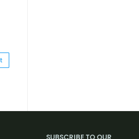
SUBSCRIBE TO OUR