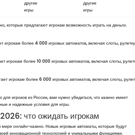
другие
другие
игры
игры
ино, которые предлагают игрокам возможность играть на деньги.
ет игрокам более 4 000 игровых автоматов, включая слоты, рулетку
ает игрокам более 10 000 игровых автоматов, включая слоты, рулетк
гает игрокам более 6 000 игровых автоматов, включая слоты, рулет
для игроков из России, вам нужно убедиться, что казино имеет
ные и надежные условия для игры.
2026: что ожидать игрокам
в мире онлайн-казино. Новые игровые автоматы, которые будут
 своей инновационной технологией и уникальными функциями.