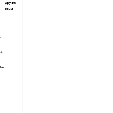
другие
игры
,
у,
ку,