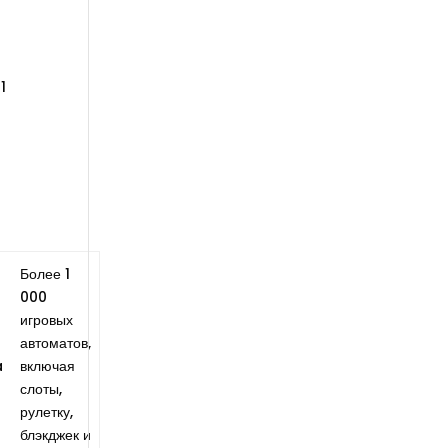
1
Более 1
000
игровых
автоматов,
a
включая
слоты,
рулетку,
блэкджек и