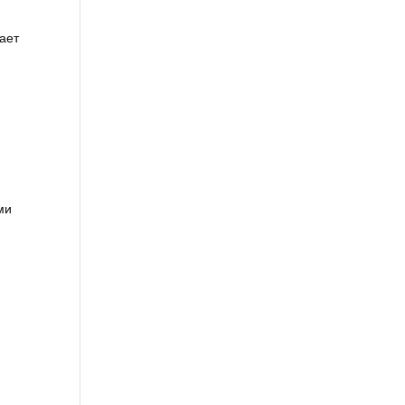
ает
,
я
ми