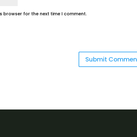
is browser for the next time I comment.