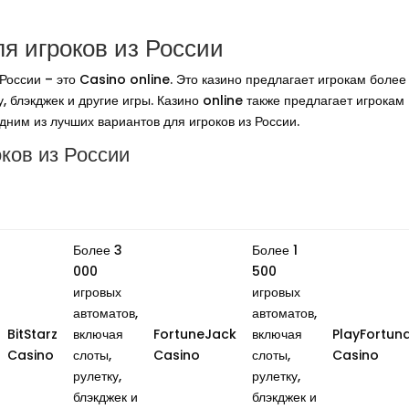
я игроков из России
России – это Casino online. Это казино предлагает игрокам более 
, блэкджек и другие игры. Казино online также предлагает игрокам
одним из лучших вариантов для игроков из России.
ков из России
Более 3
Более 1
000
500
игровых
игровых
автоматов,
автоматов,
BitStarz
включая
FortuneJack
включая
PlayFortun
Casino
слоты,
Casino
слоты,
Casino
рулетку,
рулетку,
блэкджек и
блэкджек и