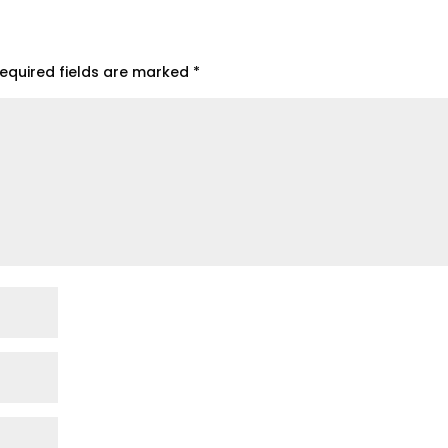
equired fields are marked
*