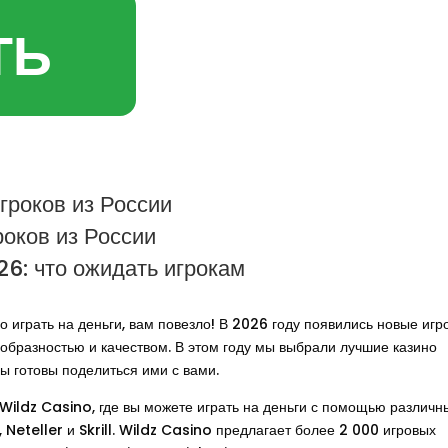
ТЬ
гроков из России
роков из России
6: что ожидать игрокам
но играть на деньги, вам повезло! В 2026 году появились новые иг
ообразностью и качеством. В этом году мы выбрали лучшие казино
мы готовы поделиться ими с вами.
Wildz Casino, где вы можете играть на деньги с помощью различн
Neteller и Skrill. Wildz Casino предлагает более 2 000 игровых