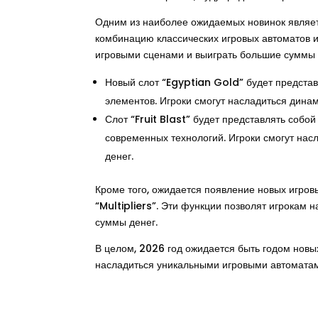
Одним из наиболее ожидаемых новинок являетс
комбинацию классических игровых автоматов 
игровыми сценами и выиграть большие суммы 
Новый слот “Egyptian Gold” будет представ
элементов. Игроки смогут насладиться дин
Слот “Fruit Blast” будет представлять собо
современных технологий. Игроки смогут на
денег.
Кроме того, ожидается появление новых игров
“Multipliers”. Эти функции позволят игрокам
суммы денег.
В целом, 2026 год ожидается быть годом новы
насладиться уникальными игровыми автоматам