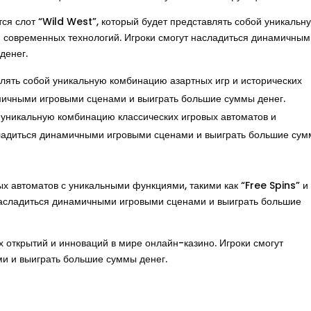
я слот “Wild West”, который будет представлять собой уникальн
и современных технологий. Игроки смогут насладиться динамичны
денег.
лять собой уникальную комбинацию азартных игр и исторических
амичными игровыми сценами и выиграть большие суммы денег.
й уникальную комбинацию классических игровых автоматов и
сладиться динамичными игровыми сценами и выиграть большие су
ых автоматов с уникальными функциями, такими как “Free Spins” и
 насладиться динамичными игровыми сценами и выиграть большие
х открытий и инноваций в мире онлайн-казино. Игроки смогут
и и выиграть большие суммы денег.