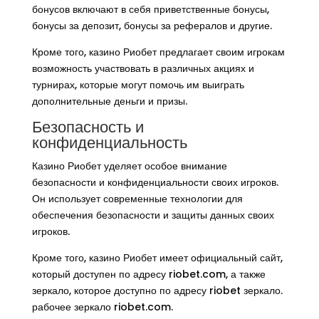
бонусов включают в себя приветственные бонусы,
бонусы за депозит, бонусы за рефералов и другие.
Кроме того, казино Риобет предлагает своим игрокам
возможность участвовать в различных акциях и
турнирах, которые могут помочь им выиграть
дополнительные деньги и призы.
Безопасность и
конфиденциальность
Казино Риобет уделяет особое внимание
безопасности и конфиденциальности своих игроков.
Он использует современные технологии для
обеспечения безопасности и защиты данных своих
игроков.
Кроме того, казино Риобет имеет официальный сайт,
который доступен по адресу riobet.com, а также
зеркало, которое доступно по адресу riobet зеркало.
рабочее зеркало riobet.com.