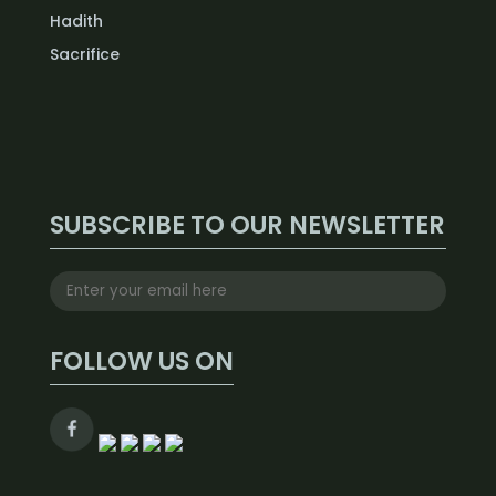
Hadith
Sacrifice
SUBSCRIBE TO OUR NEWSLETTER
FOLLOW US ON