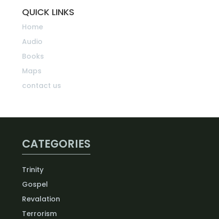
QUICK LINKS
Home
Audio
Books
Maps
contact us
CATEGORIES
Trinity
Gospel
Revalation
Terrorism