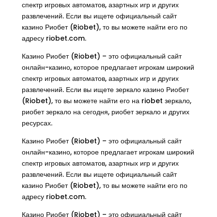
спектр игровых автоматов, азартных игр и других
развлечений. Если вы ищете официальный сайт
казино Риобет (Riobet), то вы можете найти его по
адресу riobet.com.
Казино Риобет (Riobet) – это официальный сайт
онлайн-казино, которое предлагает игрокам широкий
спектр игровых автоматов, азартных игр и других
развлечений. Если вы ищете зеркало казино Риобет
(Riobet), то вы можете найти его на riobet зеркало,
риобет зеркало на сегодня, риобет зеркало и других
ресурсах.
Казино Риобет (Riobet) – это официальный сайт
онлайн-казино, которое предлагает игрокам широкий
спектр игровых автоматов, азартных игр и других
развлечений. Если вы ищете официальный сайт
казино Риобет (Riobet), то вы можете найти его по
адресу riobet.com.
Казино Риобет (Riobet) – это официальный сайт