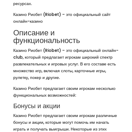
ресурсах.
Казино Риобет (Riobet) – это официальный сайт
онлайн-казино
Описание и
функциональность
Казино Риобет (Riobet) – это официальный онлайн-
club, который предлагает игрокам широкий спектр
развлекательных и игровых услуг. В его составе есть
множество игр, включая слоты, карточные игры,
рулетку, покер и другие.
Казино Риобет предлагает своим игрокам несколько
функциональных возможностей:
Бонусы и акции
Казино Риобет предлагает своим игрокам различные
бонусы и акции, которые могут помочь им начать
играть и получать выигрыши. Некоторые из этих