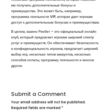
им получать дополнительные бонусы и
преимущества. Это может быть, например,
программа лояльности VIP, которая дает игрокам
доступ к дополнительным бонусам и преимуществам.
В целом, казино Риобет – это официальный онлайн
клуб, который предлагает игрокам широкий спектр
услуг и преимуществ. Он обеспечивает безопасность
и конфиденциальность игроков, предлагает широкий
выбор игр, несколько типов аккаунтов, несколько
способов оплаты, программу лояльности и многое
другое.
Submit a Comment
Your email address will not be published.
Required fields are marked
*