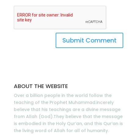
ABOUT THE WEBSITE
Over a billion people in the world follow the
teaching of the Prophet Muhammad.incerely
believe that his teachings are a divine message
from Allah (God).They believe that the message
is embodied in the Holy Qur’an, and this Qur’an is
the living word of Allah for all of humanity.