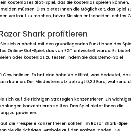
 ein kostenloses Slot-Spiel, das Sie kostenlos spielen können,
nmelden müssen. Dies bietet Ihnen die Möglichkeit, das Spiel z
onen vertraut zu machen, bevor Sie sich entscheiden, echtes 
Razor Shark profitieren
 Sie sich zunächst mit den grundlegenden Funktionen des Spie
tes Online-Slot-Spiel, das von EGT entwickelt wurde. Es bietet
pielen oder kostenlos zu testen, indem Sie das Demo-Spiel
0 Gewinnlinien. Es hat eine hohe Volatilität, was bedeutet, da
ein können. Der Mindesteinsatz beträgt 0,20 Euro, während d
ie sich auf die richtigen Strategien konzentrieren. Ein wichtige
szahlungen konzentrieren sollten. Das Spiel bietet Ihnen die
hlung zu gewinnen.
h auf die Freispiele konzentrieren sollten. Im Razor Shark-Spiel
wenn Sie die richtigen Symbole auf den Walzen landen. Die