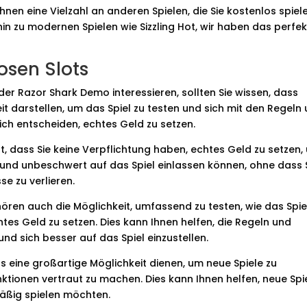
 Ihnen eine Vielzahl an anderen Spielen, die Sie kostenlos spiel
hin zu modernen Spielen wie Sizzling Hot, wir haben das perfe
osen Slots
der Razor Shark Demo interessieren, sollten Sie wissen, dass
it darstellen, um das Spiel zu testen und sich mit den Regeln
ich entscheiden, echtes Geld zu setzen.
ist, dass Sie keine Verpflichtung haben, echtes Geld zu setzen,
ei und unbeschwert auf das Spiel einlassen können, ohne dass 
e zu verlieren.
ören auch die Möglichkeit, umfassend zu testen, wie das Spie
chtes Geld zu setzen. Dies kann Ihnen helfen, die Regeln und
nd sich besser auf das Spiel einzustellen.
s eine großartige Möglichkeit dienen, um neue Spiele zu
ktionen vertraut zu machen. Dies kann Ihnen helfen, neue Spi
mäßig spielen möchten.