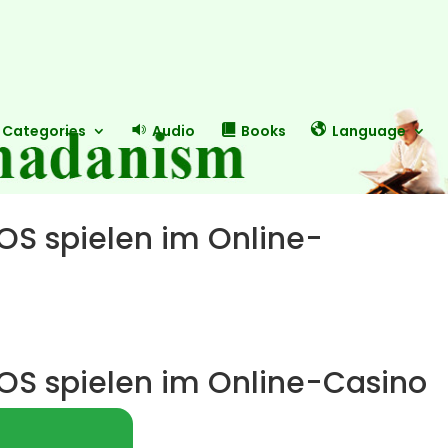
Categories
Audio
Books
Language
OS spielen im Online-
OS spielen im Online-Casino