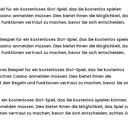
el für ein kostenloses Slot-Spiel, das Sie kostenlos spielen
Casino anmelden müssen. Dies bietet Ihnen die Möglichkeit, d
d Funktionen vertraut zu machen, bevor Sie sich entscheiden,
eispiel für ein kostenloses Slot-Spiel, das Sie kostenlos spiel
Casino anmelden müssen. Dies bietet Ihnen die Möglichkeit, d
d Funktionen vertraut zu machen, bevor Sie sich entscheiden,
es Beispiel für ein kostenloses Slot-Spiel, das Sie kostenlos
 echtes Casino anmelden müssen. Dies bietet Ihnen die
mit den Regeln und Funktionen vertraut zu machen, bevor Sie si
r ein kostenloses Slot-Spiel, das Sie kostenlos spielen können,
nmelden müssen. Dies bietet Ihnen die Möglichkeit, das Spiel z
onen vertraut zu machen, bevor Sie sich entscheiden, echtes 