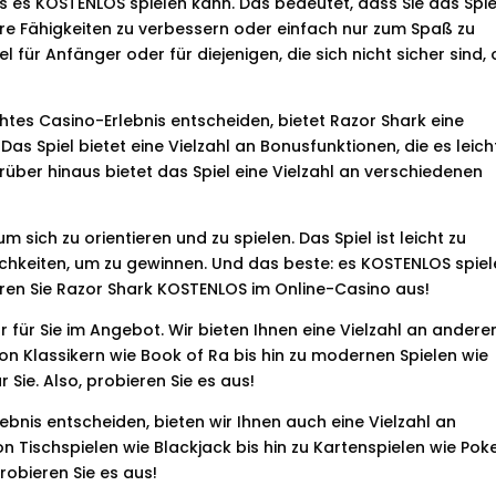
ass es KOSTENLOS spielen kann. Das bedeutet, dass Sie das Spie
hre Fähigkeiten zu verbessern oder einfach nur zum Spaß zu
l für Anfänger oder für diejenigen, die sich nicht sicher sind,
echtes Casino-Erlebnis entscheiden, bietet Razor Shark eine
Das Spiel bietet eine Vielzahl an Bonusfunktionen, die es leich
über hinaus bietet das Spiel eine Vielzahl an verschiedenen
m sich zu orientieren und zu spielen. Das Spiel ist leicht zu
lichkeiten, um zu gewinnen. Und das beste: es KOSTENLOS spie
ren Sie Razor Shark KOSTENLOS im Online-Casino aus!
hr für Sie im Angebot. Wir bieten Ihnen eine Vielzahl an andere
Von Klassikern wie Book of Ra bis hin zu modernen Spielen wie
r Sie. Also, probieren Sie es aus!
ebnis entscheiden, bieten wir Ihnen auch eine Vielzahl an
 Tischspielen wie Blackjack bis hin zu Kartenspielen wie Poke
probieren Sie es aus!