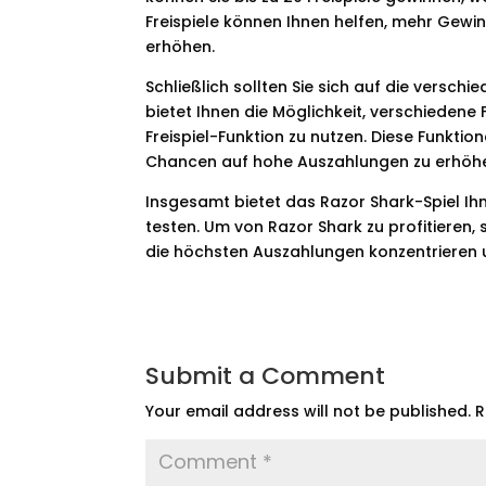
Freispiele können Ihnen helfen, mehr Gewi
erhöhen.
Schließlich sollten Sie sich auf die versch
bietet Ihnen die Möglichkeit, verschiedene
Freispiel-Funktion zu nutzen. Diese Funkti
Chancen auf hohe Auszahlungen zu erhöh
Insgesamt bietet das Razor Shark-Spiel Ihn
testen. Um von Razor Shark zu profitieren, s
die höchsten Auszahlungen konzentrieren u
Submit a Comment
Your email address will not be published.
R