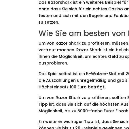
Das Razorshark ist ein weiteres Beispiel für
ohne dass Sie sich für ein echtes Casino a
testen und sich mit den Regeln und Funkti
zu setzen.
Wie Sie am besten von 
Um von Razor Shark zu profitieren, müssen
vertraut machen. Razor Shark ist ein belieb
Ihnen die Möglichkeit, um echtes Geld zu s
ausprobieren.
Das Spiel selbst ist ein 5-Walzen-Slot mit 2
die Auszahlungen unregelmäßig und groß s
Höchsteinsatz 100 Euro beträgt.
Um von Razor Shark zu profitieren, sollten S
Tipp ist, dass Sie sich auf die höchsten Au
Möglichkeit, bis zu 5000-fache Eurer Einza
Ein weiterer wichtiger Tipp ist, dass Sie sic
können Sie bis zu 20 Freispiele gewinnen, 