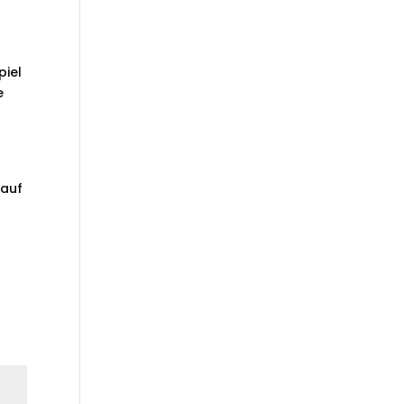
piel
e
 auf