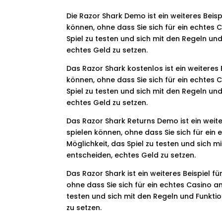
Die Razor Shark Demo ist ein weiteres Beispi
können, ohne dass Sie sich für ein echtes 
Spiel zu testen und sich mit den Regeln un
echtes Geld zu setzen.
Das Razor Shark kostenlos ist ein weiteres B
können, ohne dass Sie sich für ein echtes 
Spiel zu testen und sich mit den Regeln un
echtes Geld zu setzen.
Das Razor Shark Returns Demo ist ein weiter
spielen können, ohne dass Sie sich für ein
Möglichkeit, das Spiel zu testen und sich 
entscheiden, echtes Geld zu setzen.
Das Razor Shark ist ein weiteres Beispiel fü
ohne dass Sie sich für ein echtes Casino a
testen und sich mit den Regeln und Funkti
zu setzen.