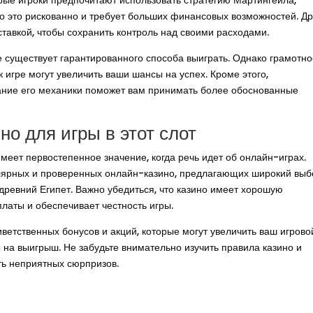
рые игроки предпочитают использовать стратегию Мартингейла,
но это рискованно и требует больших финансовых возможностей. Др
ставкой, чтобы сохранить контроль над своими расходами.
 не существует гарантированного способа выиграть. Однако грамотн
игре могут увеличить ваши шансы на успех. Кроме этого,
ание его механики поможет вам принимать более обоснованные
о для игры в этот слот
меет первостепенное значение, когда речь идет об онлайн-играх.
лярных и проверенных онлайн-казино, предлагающих широкий выб
древний Египет. Важно убедиться, что казино имеет хорошую
латы и обеспечивает честность игры.
ветственных бонусов и акций, которые могут увеличить ваш игрово
на выигрыш. Не забудьте внимательно изучить правила казино и
ть неприятных сюрпризов.