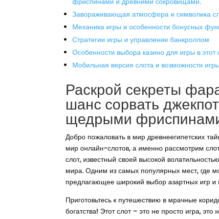
фриспинами и древними сокровищами.
Завораживающая атмосфера и символика с
Механика игры и особенности бонусных фун
Стратегии игры и управление банкроллом
Особенности выбора казино для игры в этот 
Мобильная версия слота и возможности игры
Раскрой секреты фара
шанс сорвать джекпот
щедрыми фриспинами
Добро пожаловать в мир древнеегипетских та
мир онлайн-слотов, а именно рассмотрим сло
слот, известный своей высокой волатильность
мира. Одним из самых популярных мест, где м
предлагающее широкий выбор азартных игр и 
Приготовьтесь к путешествию в мрачные корид
богатства! Этот слот – это не просто игра, эт