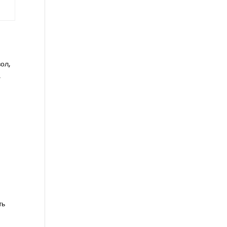
ол,
а
ть