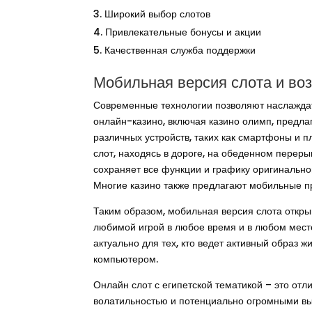
Широкий выбор слотов
Привлекательные бонусы и акции
Качественная служба поддержки
Мобильная версия слота и во
Современные технологии позволяют наслажда
онлайн-казино, включая казино олимп, предла
различных устройств, таких как смартфоны и п
слот, находясь в дороге, на обеденном перер
сохраняет все функции и графику оригинально
Многие казино также предлагают мобильные пр
Таким образом, мобильная версия слота откры
любимой игрой в любое время и в любом месте
актуально для тех, кто ведет активный образ 
компьютером.
Онлайн слот с египетской тематикой – это отл
волатильностью и потенциально огромными в