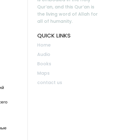
Qur’an, and this Qur’an is
the living word of Allah for
all of humanity.
QUICK LINKS
Home
Audio
Books
Maps
contact us
ий
сего
ные