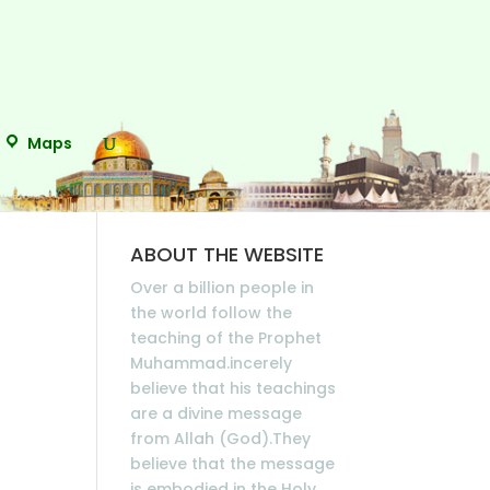
Maps
ABOUT THE WEBSITE
Over a billion people in
the world follow the
teaching of the Prophet
Muhammad.incerely
believe that his teachings
are a divine message
from Allah (God).They
believe that the message
is embodied in the Holy