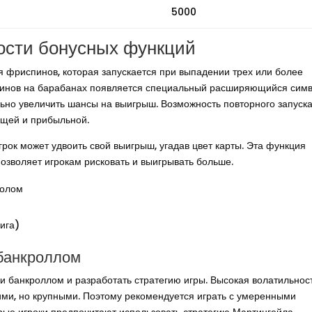
5000
ости бонусных функций
ия фриспинов, которая запускается при выпадении трех или более
пинов на барабанах появляется специальный расширяющийся симв
льно увеличить шансы на выигрыш. Возможность повторного запуск
ющей и прибыльной.
 игрок может удвоить свой выигрыш, угадав цвет карты. Эта функция
озволяет игрокам рисковать и выигрывать больше.
волом
ига)
 банкроллом
ии банкроллом и разработать стратегию игры. Высокая волатильнос
кими, но крупными. Поэтому рекомендуется играть с умеренными