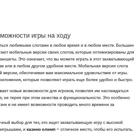
зможности игры на ходу
ться любимыми слотами в любое время и в любом месте. Большин
гают мобильные версии своих слотов, которые оптимизированы дл
ланшеты. Это означает, что вы можете играть в этот захватывающи
ыве или в любом другом удобном месте. Мобильная версия слота
й версии, обеспечивая вам максимальное удовольствие от игры.
иложения, которые позволяют играть еще более удобно и быстро.
вает новые возможности для игроков, позволяя им наслаждаться
, не теряя при этом качества и функциональности. Это особенно
жизни и не имеет возможности проводить много времени за
ичный выбор для тех, кто ищет захватывающую игру с высокой
ыигрышами, и
казино олимп
– отличное место, чтобы его испытать.