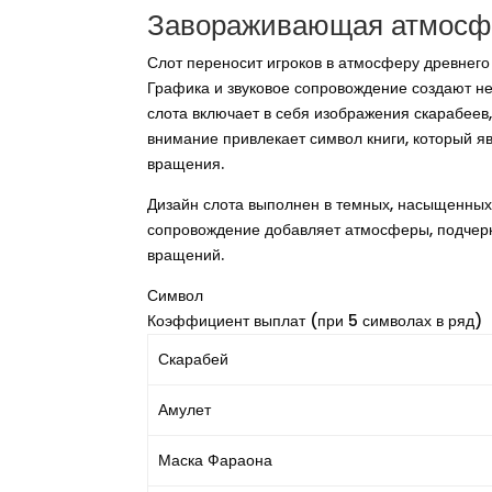
Завораживающая атмосфе
Слот переносит игроков в атмосферу древнего 
Графика и звуковое сопровождение создают н
слота включает в себя изображения скарабеев,
внимание привлекает символ книги, который яв
вращения.
Дизайн слота выполнен в темных, насыщенных ц
сопровождение добавляет атмосферы, подчерк
вращений.
Символ
Коэффициент выплат (при 5 символах в ряд)
Скарабей
Амулет
Маска Фараона