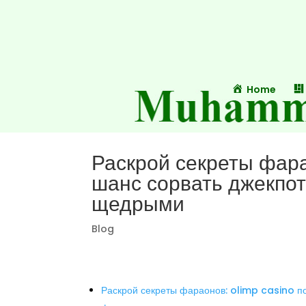
Home
Раскрой секреты фар
шанс сорвать джекпот
щедрыми
Blog
Раскрой секреты фараонов: olimp casino п