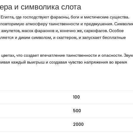
ра и символика слота
Египта, где господствуют фараоны, боги и мистические существа.
еповторимую атмосферу таинственности и предвкушения. Символи
 амулетов, масок фараонов и, конечно же, саркофагов. Особое
ляется и диким символом, и скаттером, и запускает бесплатные
ветах, что создает впечатление таинственности и опасности. Звук
ивая каждый выигрыш и создавая чувство напряжения во время
100
500
2000