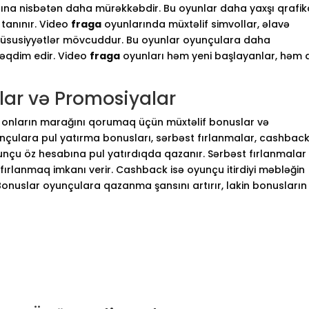
ına nisbətən daha mürəkkəbdir. Bu oyunlar daha yaxşı qrafik
 tanınır. Video
fraga
oyunlarında müxtəlif simvollar, əlavə
r xüsusiyyətlər mövcuddur. Bu oyunlar oyunçulara daha
təqdim edir. Video
fraga
oyunları həm yeni başlayanlar, həm 
ar və Promosiyalar
ə onların marağını qorumaq üçün müxtəlif bonuslar və
nçulara pul yatırma bonusları, sərbəst fırlanmalar, cashback
yunçu öz hesabına pul yatırdıqda qazanır. Sərbəst fırlanmalar
fırlanmaq imkanı verir. Cashback isə oyunçu itirdiyi məbləğin
 Bonuslar oyunçulara qazanma şansını artırır, lakin bonusların