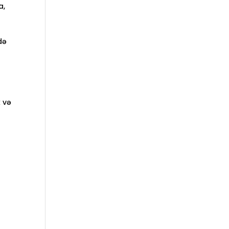
a,
də
 və