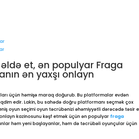
ar
ar
əldə et, ən populyar Fraga
canın ən yaxşı onlayn
ları üçün həmişə maraq doğurub. Bu platformalar evdən
əqdim edir. Lakin, bu sahədə doğru platformanı seçmək çox
 geniş oyun seçimi oyun təcrübənizi əhəmiyyətli dərəcədə təsir e
 onlayn kazinosunu kəşf etmək üçün ən populyar
fraga
yunlar həm yeni başlayanlar, həm də təcrübəli oyunçular üçün