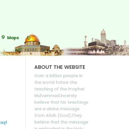
Maps
ABOUT THE WEBSITE
Over a billion people in
the world follow the
teaching of the Prophet
Muhammad.incerely
believe that his teachings
are a divine message
from Allah (God).They
believe that the message
kəşf
is embodied in the Holy