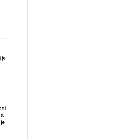
g
 je
oet
e.
 je