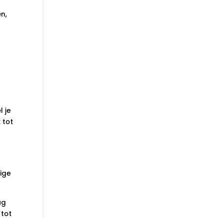
n,
 je
 tot
ige
ag
 tot