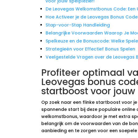
voor jouw spelplezier!
De Leovegas Welkomstbonus Code: Een U
Hoe Activeer je de Leovegas Bonus Code
Stap-voor-Stap Handleiding
Belangrijke Voorwaarden Waarop Je Moe
Spelkeuze en de Bonuscode: Welke Spel
Strategieën voor Effectief Bonus Spelen
Veelgestelde Vragen over de Leovegas
Profiteer optimaal va
Leovegas bonus code
startboost voor jouw 
Op zoek naar een flinke startboost voor je
spannende start bij deze populaire online 
welkomstbonus, waardoor je met extra speel
belangrijk om de voorwaarden van de bonu
aanbieding en te zorgen voor een soepele 