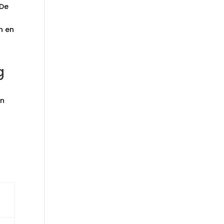
 De
n en
g
en
n