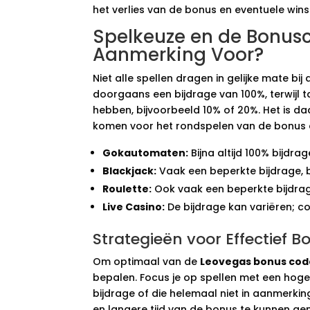
het verlies van de bonus en eventuele wins
Spelkeuze en de Bonusc
Aanmerking Voor?
Niet alle spellen dragen in gelijke mate 
doorgaans een bijdrage van 100%, terwijl t
hebben, bijvoorbeeld 10% of 20%. Het is d
komen voor het rondspelen van de bonus en
Gokautomaten:
Bijna altijd 100% bijdra
Blackjack:
Vaak een beperkte bijdrage, b
Roulette:
Ook vaak een beperkte bijdrage
Live Casino:
De bijdrage kan variëren; 
Strategieën voor Effectief 
Om optimaal van de
Leovegas bonus cod
bepalen. Focus je op spellen met een hoge
bijdrage of die helemaal niet in aanmerki
en langere tijd van de bonus te kunnen gen