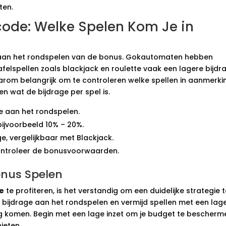
ten.
ode: Welke Spelen Kom Je in
bij aan het rondspelen van de bonus. Gokautomaten hebben
afelspellen zoals blackjack en roulette vaak een lagere bijdr
aarom belangrijk om te controleren welke spellen in aanmerki
 wat de bijdrage per spel is.
ge aan het rondspelen.
ijvoorbeeld 10% – 20%.
, vergelijkbaar met Blackjack.
controleer de bonusvoorwaarden.
Bonus Spelen
e
te profiteren, is het verstandig om een duidelijke strategie 
 bijdrage aan het rondspelen en vermijd spellen met een lag
ng komen. Begin met een lage inzet om je budget te bescherm
ieten.