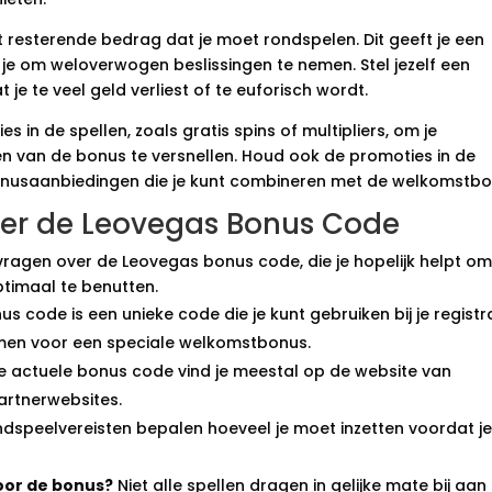
et resterende bedrag dat je moet rondspelen. Dit geeft je een
 je om weloverwogen beslissingen te nemen. Stel jezelf een
 je te veel geld verliest of te euforisch wordt.
in de spellen, zoals gratis spins of multipliers, om je
n van de bonus te versnellen. Houd ook de promoties in de
onusaanbiedingen die je kunt combineren met de welkomstbo
ver de Leovegas Bonus Code
 vragen over de Leovegas bonus code, die je hopelijk helpt o
ptimaal te benutten.
s code is een unieke code die je kunt gebruiken bij je registr
omen voor een speciale welkomstbonus.
 actuele bonus code vind je meestal op de website van
artnerwebsites.
dspeelvereisten bepalen hoeveel je moet inzetten voordat j
oor de bonus?
Niet alle spellen dragen in gelijke mate bij aan