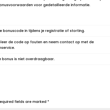
onusvoorwaarden voor gedetailleerde informatie.
 bonuscode in tijdens je registratie of storting.
leer de code op fouten en neem contact op met de
nservice.
e bonus is niet overdraagbaar.
equired fields are marked
*