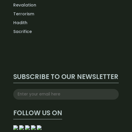
Revalation
Terrorism
Hadith
Sacrifice
SUBSCRIBE TO OUR NEWSLETTER
FOLLOW US ON