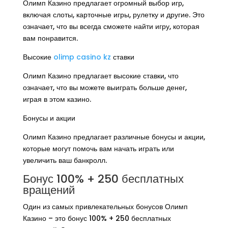
Олимп Казино предлагает огромный выбор игр,
включая слоты, карточные игры, рулетку и другие. Это
означает, что вы всегда сможете найти игру, которая
вам понравится.
Высокие
olimp casino kz
ставки
Олимп Казино предлагает высокие ставки, что
означает, что вы можете выиграть больше денег,
играя в этом казино.
Бонусы и акции
Олимп Казино предлагает различные бонусы и акции,
которые могут помочь вам начать играть или
увеличить ваш банкролл.
Бонус 100% + 250 бесплатных
вращений
Один из самых привлекательных бонусов Олимп
Казино – это бонус 100% + 250 бесплатных