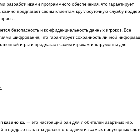
ими разработчиками программного обеспечения, что гарантирует
о, казино предлагает своим клиентам круглосуточную службу поддер
опросы.
ется безопасность и конфиденциальность данных игроков. Все
иями шифрования, что гарантирует сохранность личной информац
ственной игры и предлагает своим игрокам инструменты для
.
п казино кз
, — это настоящий рай для любителей азартных игр.
й и щедрые выплаты делают его одним из самых популярных слот