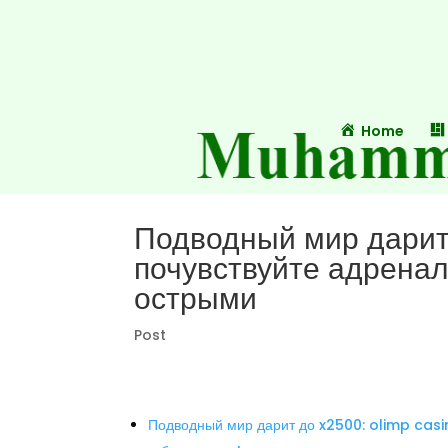
Home
Подводный мир дарит
почувствуйте адрена
острыми
Post
Подводный мир дарит до x2500: olimp casi