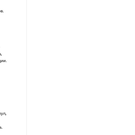
в.
о
,
ции.
кул,
а.
и