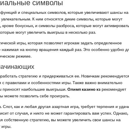
циальные символы
 функций и специальных символов, которые увеличивают шансы на
увлекательным. К ним относятся дикие символы, которые могут
 кроме бонусных, и символы разброса, которые могут активироват
которые могут увеличить выигрыш в несколько раз.
ической игры, которая позволяет игрокам задать определенное
е нажимая на кнопку вращения каждый раз. Это особенно удобно д
тическом режиме.
 начинающих
зработать стратегию и придерживаться ее. Новичкам рекомендуетс
ся с правилами и особенностями игры. Также важно внимательно
олы приносят наибольшие выигрыши.
Олимп казино кз
рекомендует
вы можете позволить себе проиграть.
 Слот, как и любая другая азартная игра, требует терпения и удачи
сит от случая, и никто не может гарантировать вам успех. Однако,
я собственную стратегию, вы можете увеличить свои шансы на
 игры.