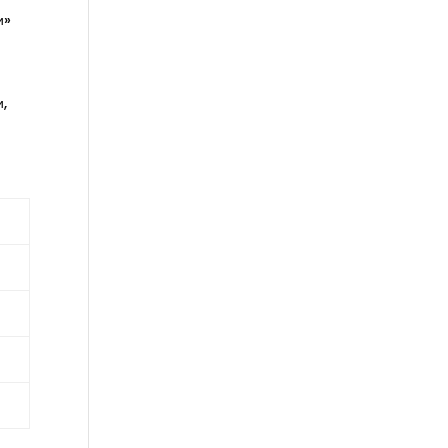
и»
и,