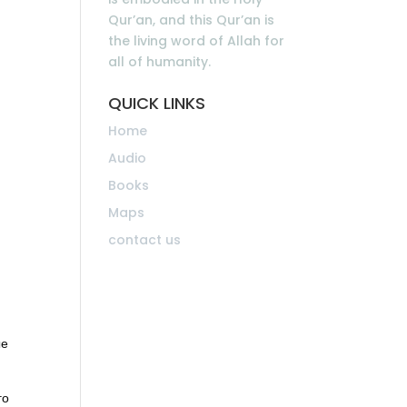
Qur’an, and this Qur’an is
the living word of Allah for
all of humanity.
QUICK LINKS
Home
Audio
Books
Maps
contact us
ые
го