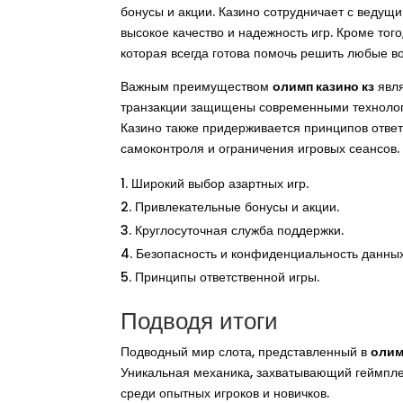
бонусы и акции. Казино сотрудничает с ведущ
высокое качество и надежность игр. Кроме тог
которая всегда готова помочь решить любые в
Важным преимуществом
олимп казино кз
явля
транзакции защищены современными технолог
Казино также придерживается принципов ответ
самоконтроля и ограничения игровых сеансов.
Широкий выбор азартных игр.
Привлекательные бонусы и акции.
Круглосуточная служба поддержки.
Безопасность и конфиденциальность данных
Принципы ответственной игры.
Подводя итоги
Подводный мир слота, представленный в
олим
Уникальная механика, захватывающий геймпле
среди опытных игроков и новичков.