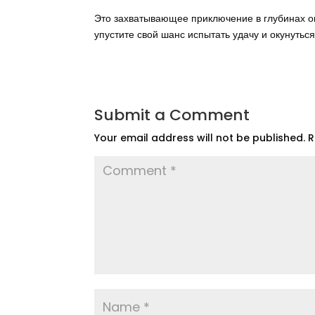
Это захватывающее приключение в глубинах ок
упустите свой шанс испытать удачу и окунутьс
Submit a Comment
Your email address will not be published.
R