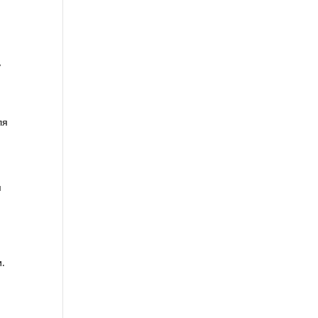
ь
ля
я
.