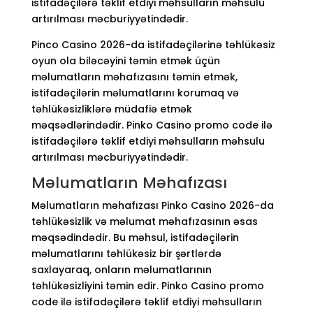
istifadəçilərə təklif etdiyi məhsulların məhsulu
artırılması məcburiyyətindədir.
Pinco Casino 2026-da istifadəçilərinə təhlükəsiz
oyun ola biləcəyini təmin etmək üçün
məlumatların məhafızasını təmin etmək,
istifadəçilərin məlumatlarını korumaq və
təhlükəsizliklərə müdafiə etmək
məqsədlərindədir. Pinko Casino promo code ilə
istifadəçilərə təklif etdiyi məhsulların məhsulu
artırılması məcburiyyətindədir.
Məlumatların Məhafızası
Məlumatların məhafızası Pinko Casino 2026-da
təhlükəsizlik və məlumat məhafızasının əsas
məqsədindədir. Bu məhsul, istifadəçilərin
məlumatlarını təhlükəsiz bir şərtlərdə
saxlayaraq, onların məlumatlarının
təhlükəsizliyini təmin edir. Pinko Casino promo
code ilə istifadəçilərə təklif etdiyi məhsulların