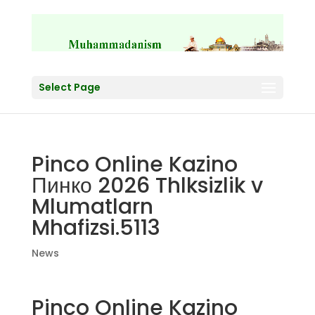
Select Page
Pinco Online Kazino
Пинко 2026 Thlksizlik v
Mlumatlarn
Mhafizsi.5113
News
Pinco Online Kazino