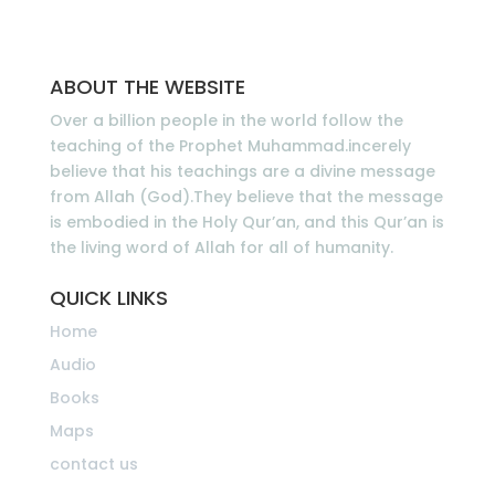
ABOUT THE WEBSITE
Over a billion people in the world follow the
teaching of the Prophet Muhammad.incerely
believe that his teachings are a divine message
from Allah (God).They believe that the message
is embodied in the Holy Qur’an, and this Qur’an is
the living word of Allah for all of humanity.
QUICK LINKS
Home
Audio
Books
Maps
contact us