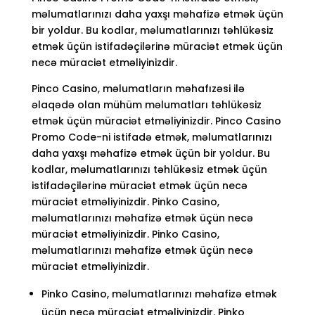
məlumatlarınızı daha yaxşı məhafizə etmək üçün
bir yoldur. Bu kodlar, məlumatlarınızı təhlükəsiz
etmək üçün istifadəçilərinə müraciət etmək üçün
necə müraciət etməliyinizdir.
Pinco Casino, məlumatların məhafızəsi ilə
əlaqədə olan mühüm məlumatları təhlükəsiz
etmək üçün müraciət etməliyinizdir. Pinco Casino
Promo Code-ni istifadə etmək, məlumatlarınızı
daha yaxşı məhafizə etmək üçün bir yoldur. Bu
kodlar, məlumatlarınızı təhlükəsiz etmək üçün
istifadəçilərinə müraciət etmək üçün necə
müraciət etməliyinizdir. Pinko Casino,
məlumatlarınızı məhafizə etmək üçün necə
müraciət etməliyinizdir. Pinko Casino,
məlumatlarınızı məhafizə etmək üçün necə
müraciət etməliyinizdir.
Pinko Casino, məlumatlarınızı məhafizə etmək
üçün necə müraciət etməliyinizdir. Pinko