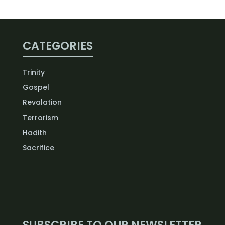
CATEGORIES
Trinity
Gospel
Revalation
Terrorism
Hadith
Sacrifice
SUBSCRIBE TO OUR NEWSLETTER