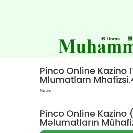
Home
Pinco Online Kazino П
Mlumatlarn Mhafizsi.
News
Pinco Online Kazino 
Məlumatların Mühafi