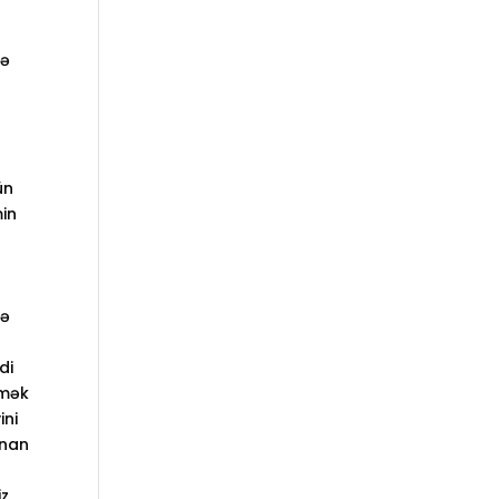
q
və
ün
min
q
və
di
tmək
ini
unan
,
iz