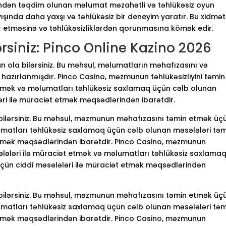
ndən təqdim olunan məlumat məzahətli və təhlükəsiz oyun
şında daha yaxşı və təhlükəsiz bir deneyim yaratır. Bu xidmətl
 etməsinə və təhlükəsizliklərdən qorunmasına kömək edir.
ərsiniz: Pinco Online Kazino 2026
n ola bilərsiniz. Bu məhsul, məlumatların məhafızasını və
 hazırlanmışdır. Pinco Casino, məzmunun təhlükəsizliyini təmin
etmək və məlumatları təhlükəsiz saxlamaq üçün cəlb olunan
ri ilə müraciət etmək məqsədlərindən ibarətdir.
bilərsiniz. Bu məhsul, məzmunun məhafızasını təmin etmək üç
lumatları təhlükəsiz saxlamaq üçün cəlb olunan məsələləri tə
etmək məqsədlərindən ibarətdir. Pinco Casino, məzmunun
sələləri ilə müraciət etmək və məlumatları təhlükəsiz saxlama
çün ciddi məsələləri ilə müraciət etmək məqsədlərindən
bilərsiniz. Bu məhsul, məzmunun məhafızasını təmin etmək üç
lumatları təhlükəsiz saxlamaq üçün cəlb olunan məsələləri tə
etmək məqsədlərindən ibarətdir. Pinco Casino, məzmunun