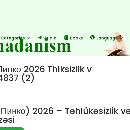
Categories
Audio
Books
Language
инко 2026 Thlksizlik v
4837 (2)
(Пинко) 2026 – Təhlükəsizlik v
zəsi