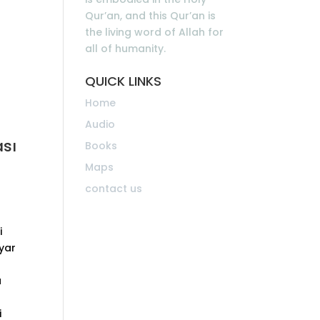
Qur’an, and this Qur’an is
the living word of Allah for
all of humanity.
QUICK LINKS
Home
Audio
sı
Books
Maps
contact us
i
yar
a
i