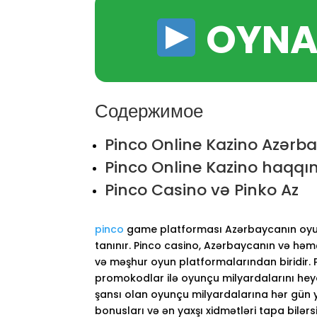
OYN
Содержимое
Pinco Online Kazino Azərb
Pinco Online Kazino haqq
Pinco Casino və Pinko Az
pinco
game platforması Azərbaycanın oyunç
tanınır. Pinco casino, Azərbaycanın və hə
və məşhur oyun platformalarından biridir. 
promokodlar ilə oyunçu milyardalarını he
şansı olan oyunçu milyardalarına hər gün y
bonusları və ən yaxşı xidmətləri tapa bilər