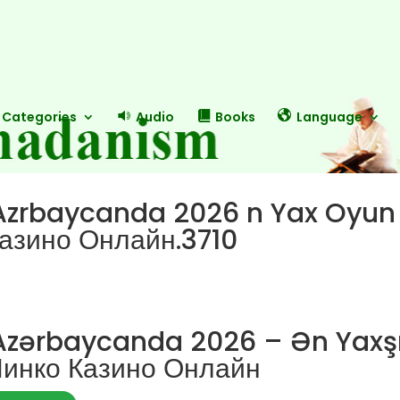
Categories
Audio
Books
Language
 Azrbaycanda 2026 n Yax Oyun
азино Онлайн.3710
 Azərbaycanda 2026 – Ən Yaxş
Пинко Казино Онлайн