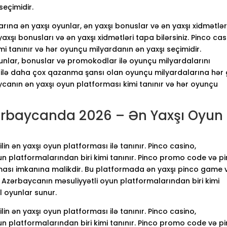
seçimidir.
ına ən yaxşı oyunlar, ən yaxşı bonuslar və ən yaxşı xidmətlə
axşı bonusları və ən yaxşı xidmətləri tapa bilərsiniz. Pinco ca
i tanınır və hər oyunçu milyardanın ən yaxşı seçimidir.
unlar, bonuslar və promokodlar ilə oyunçu milyardalarını
 ilə daha çox qazanma şansı olan oyunçu milyardalarına hər
ycanın ən yaxşı oyun platforması kimi tanınır və hər oyunçu
ərbaycanda 2026 – Ən Yaxşı Oyun
in ən yaxşı oyun platforması ilə tanınır. Pinco casino,
un platformalarından biri kimi tanınır. Pinco promo code və p
lması imkanına malikdir. Bu platformada ən yaxşı pinco game 
o, Azərbaycanın məsuliyyətli oyun platformalarından biri kimi
l oyunlar sunur.
in ən yaxşı oyun platforması ilə tanınır. Pinco casino,
un platformalarından biri kimi tanınır. Pinco promo code və p