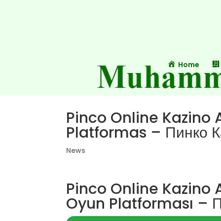
Home
Pinco Online Kazino
Platformas – Пинко К
News
Pinco Online Kazino
Oyun Platforması – 