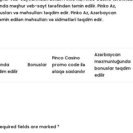
a məşhur veb-sayt tərəfindən təmin edilir. Pinko Az,
ları və məhsulları təqdim edir. Pinko Az, Azərbaycan
in edilən məhsulları və xidmətləri təqdim edir.
Azərbaycan
Pinco Casino
məzmunluğunda
unda
Bonuslar
promo code ilə
bonuslar təqdim
im edilir
əlaqə saxlanılır
edilir
equired fields are marked
*