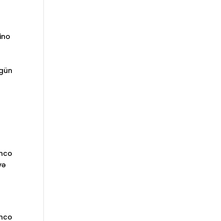
r
sino
 gün
inco
və
inco