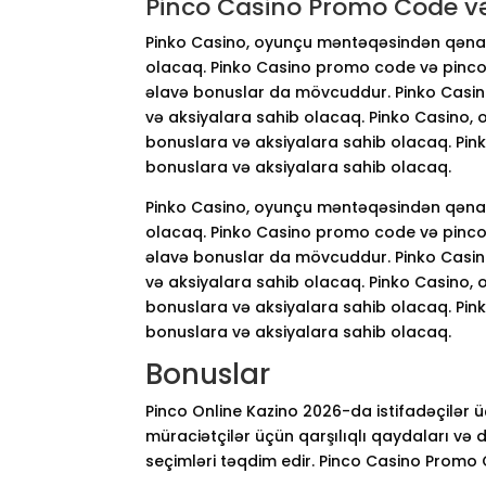
Pinco Casino Promo Code v
Pinko Casino, oyunçu məntəqəsindən qənaə
olacaq. Pinko Casino promo code və pinc
əlavə bonuslar da mövcuddur. Pinko Casino
və aksiyalara sahib olacaq. Pinko Casino
bonuslara və aksiyalara sahib olacaq. Pink
bonuslara və aksiyalara sahib olacaq.
Pinko Casino, oyunçu məntəqəsindən qənaə
olacaq. Pinko Casino promo code və pinc
əlavə bonuslar da mövcuddur. Pinko Casino
və aksiyalara sahib olacaq. Pinko Casino
bonuslara və aksiyalara sahib olacaq. Pink
bonuslara və aksiyalara sahib olacaq.
Bonuslar
Pinco Online Kazino 2026-da istifadəçilər ü
müraciətçilər üçün qarşılıqlı qaydaları v
seçimləri təqdim edir. Pinco Casino Promo