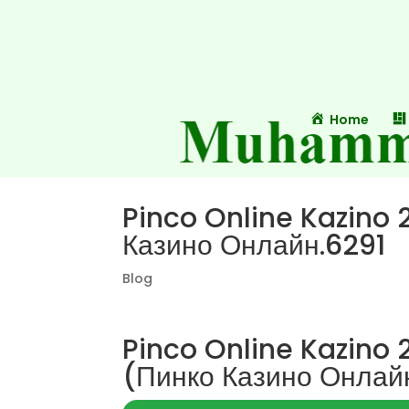
Home
Pinco Online Kazino 
Казино Онлайн.6291
Blog
Pinco Online Kazino 
(Пинко Казино Онлай