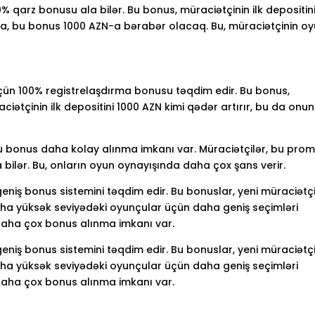
% qarz bonusu ala bilər. Bu bonus, müraciətçinin ilk depositin
a, bu bonus 1000 AZN-a bərabər olacaq. Bu, müraciətçinin o
çün 100% registrelaşdırma bonusu təqdim edir. Bu bonus,
raciətçinin ilk depositini 1000 AZN kimi qədər artırır, bu da onun
u bonus daha kolay alınma imkanı var. Müraciətçilər, bu pro
bilər. Bu, onların oyun oynayışında daha çox şans verir.
niş bonus sistemini təqdim edir. Bu bonuslar, yeni müraciətçi
aha yüksək seviyədəki oyunçular üçün daha geniş seçimləri
daha çox bonus alınma imkanı var.
niş bonus sistemini təqdim edir. Bu bonuslar, yeni müraciətçi
aha yüksək seviyədəki oyunçular üçün daha geniş seçimləri
daha çox bonus alınma imkanı var.