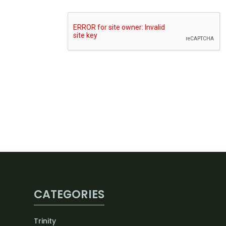
CATEGORIES
Trinity