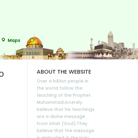
Maps
о
ABOUT THE WEBSITE
Over a billion people in
the world follow the
teaching of the Prophet
Muhammad.incerely
believe that his teachings
are a divine message
from Allah (God).They
believe that the message
is embodied in the Holy