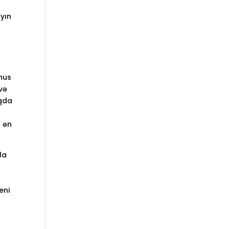
yın
nus
və
aqda
n ən
la
eni