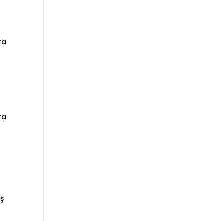
ra
ra
iş