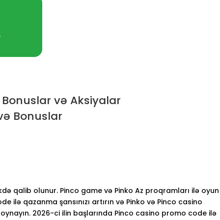
A
 Bonuslar və Aksiyalar
və Bonuslar
likdə qalib olunur. Pinco game və Pinko Az proqramları ilə oyun
e ilə qazanma şansınızı artırın və Pinko və Pinco casino
oynayın. 2026-ci ilin başlarında Pinco casino promo code ilə