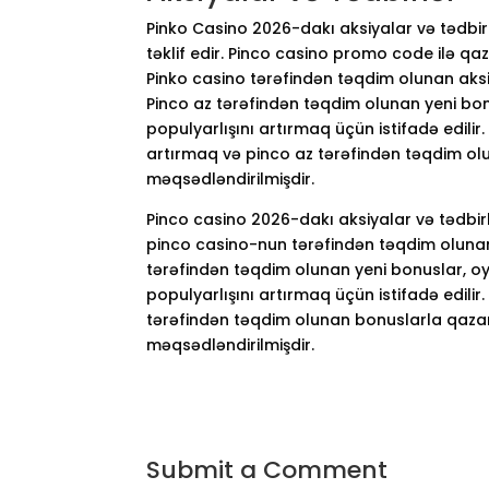
Pinko Casino 2026-dakı aksiyalar və tədbir
təklif edir. Pinco casino promo code ilə q
Pinko casino tərəfindən təqdim olunan aksi
Pinco az tərəfindən təqdim olunan yeni bon
populyarlışını artırmaq üçün istifadə edilir
artırmaq və pinco az tərəfindən təqdim o
məqsədləndirilmişdir.
Pinco casino 2026-dakı aksiyalar və tədbi
pinco casino-nun tərəfindən təqdim olunan
tərəfindən təqdim olunan yeni bonuslar, o
populyarlışını artırmaq üçün istifadə edili
tərəfindən təqdim olunan bonuslarla qaza
məqsədləndirilmişdir.
Submit a Comment