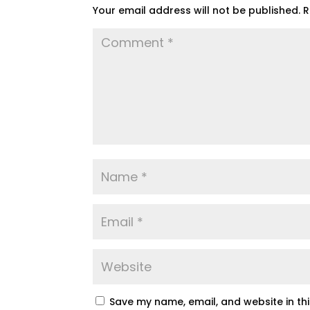
Your email address will not be published.
R
Save my name, email, and website in th