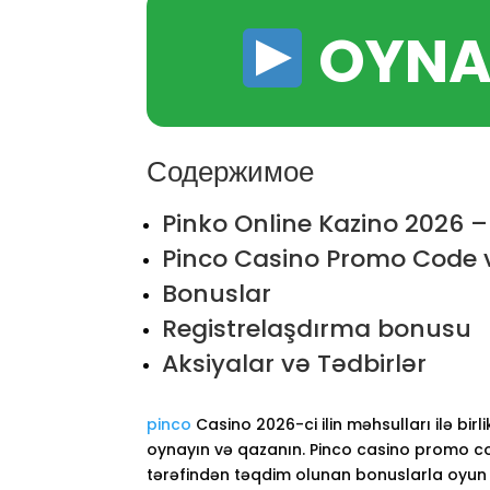
OYN
Содержимое
Pinko Online Kazino 2026 –
Pinco Casino Promo Code 
Bonuslar
Registrelaşdırma bonusu
Aksiyalar və Tədbirlər
pinco
Casino 2026-ci ilin məhsulları ilə bir
oynayın və qazanın. Pinco casino promo cod
tərəfindən təqdim olunan bonuslarla oyun 