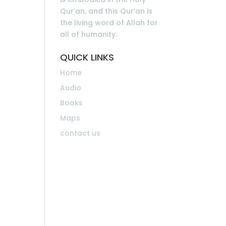
Qur’an, and this Qur’an is
the living word of Allah for
all of humanity.
QUICK LINKS
Home
Audio
Books
Maps
contact us