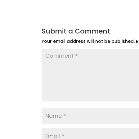
Submit a Comment
Your email address will not be published.
R