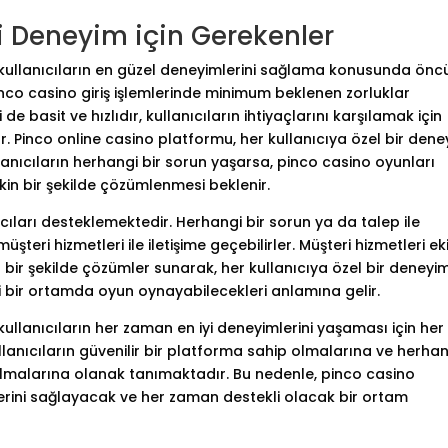
yi Deneyim için Gerekenler
, kullanıcıların en güzel deneyimlerini sağlama konusunda önc
inco casino giriş işlemlerinde minimum beklenen zorluklar
 basit ve hızlıdır, kullanıcıların ihtiyaçlarını karşılamak için
. Pinco online casino platformu, her kullanıcıya özel bir den
lanıcıların herhangi bir sorun yaşarsa, pinco casino oyunları
etkin bir şekilde çözümlenmesi beklenir.
nıcıları desteklemektedir. Herhangi bir sorun ya da talep ile
şteri hizmetleri ile iletişime geçebilirler. Müşteri hizmetleri eki
lı bir şekilde çözümler sunarak, her kullanıcıya özel bir deneyi
nli bir ortamda oyun oynayabilecekleri anlamına gelir.
kullanıcıların her zaman en iyi deneyimlerini yaşaması için her
lanıcıların güvenilir bir platforma sahip olmalarına ve herhan
bulmalarına olanak tanımaktadır. Bu nedenle, pinco casino
mlerini sağlayacak ve her zaman destekli olacak bir ortam