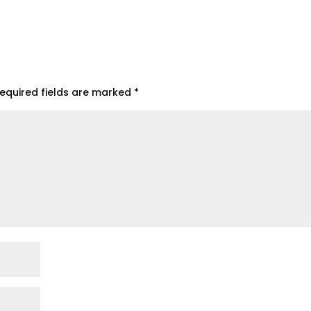
equired fields are marked
*