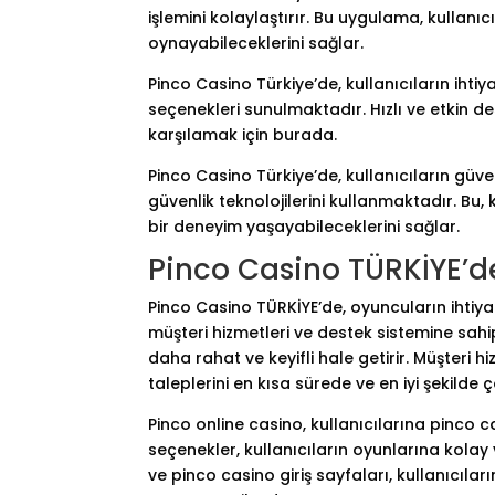
işlemini kolaylaştırır. Bu uygulama, kullanı
oynayabileceklerini sağlar.
Pinco Casino Türkiye’de, kullanıcıların ihtiy
seçenekleri sunulmaktadır. Hızlı ve etkin de
karşılamak için burada.
Pinco Casino Türkiye’de, kullanıcıların güv
güvenlik teknolojilerini kullanmaktadır. Bu
bir deneyim yaşayabileceklerini sağlar.
Pinco Casino TÜRKİYE’de
Pinco Casino TÜRKİYE’de, oyuncuların ihtiya
müşteri hizmetleri ve destek sistemine sahip
daha rahat ve keyifli hale getirir. Müşteri 
taleplerini en kısa sürede ve en iyi şekilde
Pinco online casino, kullanıcılarına pinco c
seçenekler, kullanıcıların oyunlarına kolay v
ve pinco casino giriş sayfaları, kullanıcıla