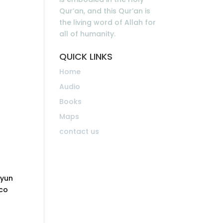
Qur’an, and this Qur’an is
the living word of Allah for
all of humanity.
QUICK LINKS
Home
Audio
Books
Maps
contact us
oyun
nco