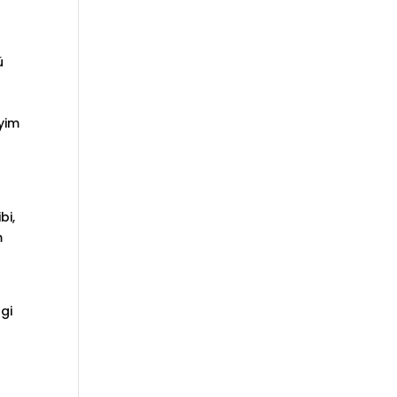
ü
eyim
bi,
m
gi