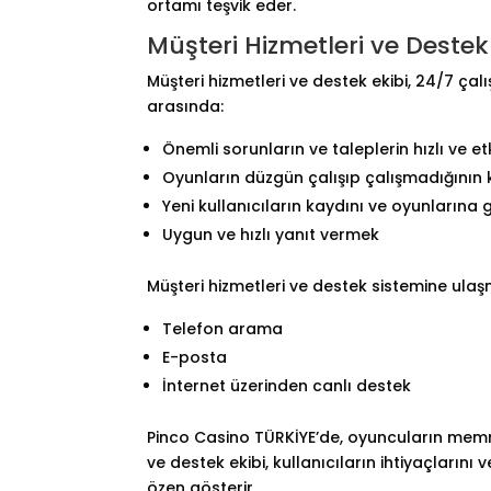
ortamı teşvik eder.
Müşteri Hizmetleri ve Destek
Müşteri hizmetleri ve destek ekibi, 24/7 çal
arasında:
Önemli sorunların ve taleplerin hızlı ve e
Oyunların düzgün çalışıp çalışmadığının 
Yeni kullanıcıların kaydını ve oyunlarına g
Uygun ve hızlı yanıt vermek
Müşteri hizmetleri ve destek sistemine ulaş
Telefon arama
E-posta
İnternet üzerinden canlı destek
Pinco Casino TÜRKİYE’de, oyuncuların memnun
ve destek ekibi, kullanıcıların ihtiyaçların
özen gösterir.