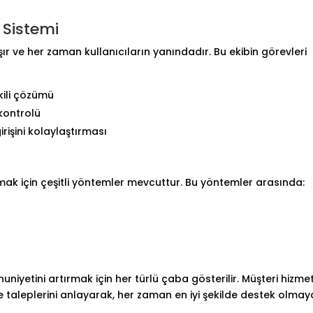
 Sistemi
ışır ve her zaman kullanıcıların yanındadır. Bu ekibin görevleri
tkili çözümü
kontrolü
irişini kolaylaştırması
mak için çeşitli yöntemler mevcuttur. Bu yöntemler arasında:
iyetini artırmak için her türlü çaba gösterilir. Müşteri hizmet
ı ve taleplerini anlayarak, her zaman en iyi şekilde destek olmay