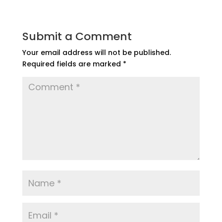
Submit a Comment
Your email address will not be published.
Required fields are marked
*