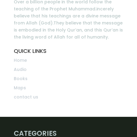
Over a billion people in the world follow the
teaching of the Prophet Muhammad.incerely
believe that his teachings are a divine message
from Allah (God).They believe that the message
is embodied in the Holy Qur’an, and this Qur’an is
the living word of Allah for all of humanity.
QUICK LINKS
Home
Audio
Books
Maps
contact us
CATEGORIES