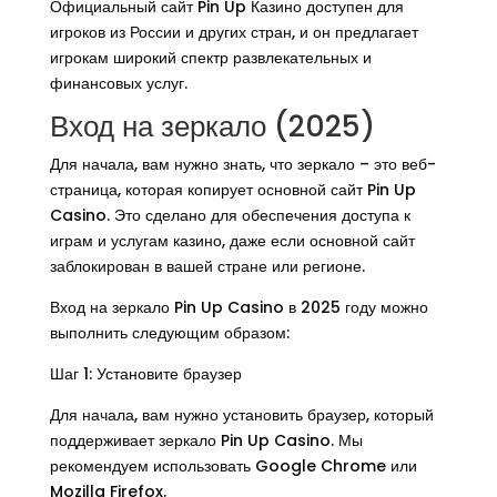
Официальный сайт Pin Up Казино доступен для
игроков из России и других стран, и он предлагает
игрокам широкий спектр развлекательных и
финансовых услуг.
Вход на зеркало (2025)
Для начала, вам нужно знать, что зеркало – это веб-
страница, которая копирует основной сайт Pin Up
Casino. Это сделано для обеспечения доступа к
играм и услугам казино, даже если основной сайт
заблокирован в вашей стране или регионе.
Вход на зеркало Pin Up Casino в 2025 году можно
выполнить следующим образом:
Шаг 1: Установите браузер
Для начала, вам нужно установить браузер, который
поддерживает зеркало Pin Up Casino. Мы
рекомендуем использовать Google Chrome или
Mozilla Firefox.