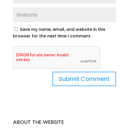
Save my name, email, and website in this
browser for the next time I comment.
ABOUT THE WEBSITE