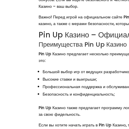
Казино – ваш выбор.
Важно! Перед игрой на официальном сайте Pin
казино, а также с мерами безопасности, кото
Pin Up Казино – Официа
Преимущества Pin Up Казино
Pin Up Казино предлагает несколько преимущес
это:
Большой выбор игр от ведущих разработчико
Высокие ставки и выигрыши;
Профессиональная поддержка и обслуживан
Безопасность и конфиденциальность;
Pin Up Казино также предлагает программу ло
за свою фидельность.
Если вы хотите начать играть в Pin Up Казино