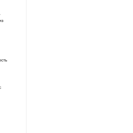
ь
из
ость
с