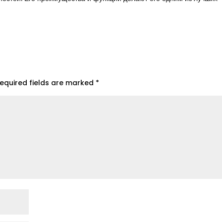
equired fields are marked
*