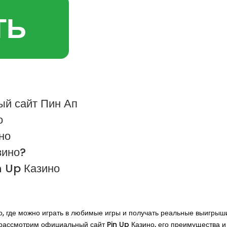
ТЬ
ый сайт Пин Ап
о
но
зино?
n Up Казино
, где можно играть в любимые игры и получать реальные выигрыши
 рассмотрим официальный сайт Pin Up Казино, его преимущества и