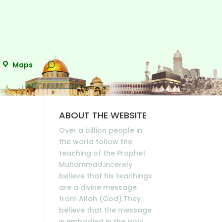
Maps
ABOUT THE WEBSITE
Over a billion people in
the world follow the
teaching of the Prophet
Muhammad.incerely
believe that his teachings
are a divine message
from Allah (God).They
believe that the message
is embodied in the Holy