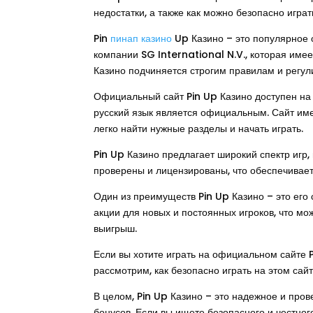
недостатки, а также как можно безопасно играт
Pin
пинап казино
Up Казино – это популярное 
компании SG International N.V., которая имее
Казино подчиняется строгим правилам и регу
Официальный сайт Pin Up Казино доступен на ру
русский язык является официальным. Сайт име
легко найти нужные разделы и начать играть.
Pin Up Казино предлагает широкий спектр игр, 
проверены и лицензированы, что обеспечивает 
Один из преимуществ Pin Up Казино – это его
акции для новых и постоянных игроков, что мо
выигрыш.
Если вы хотите играть на официальном сайте Pi
рассмотрим, как безопасно играть на этом сай
В целом, Pin Up Казино – это надежное и пров
бонусов. Если вы ищете безопасного и честног