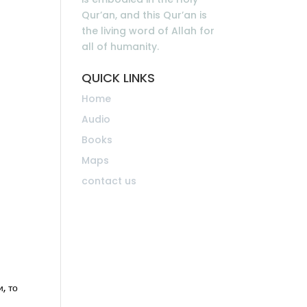
Qur’an, and this Qur’an is
the living word of Allah for
all of humanity.
QUICK LINKS
Home
Audio
Books
Maps
contact us
, то