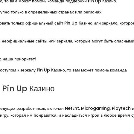
о, то вам может помочь команда поддержки Pin Up Казино.
тупно только в определенных странах или регионах.
вать только официальный сайт Pin Up Казино или зеркало, которо
уя неофициальные сайты или зеркала, которые могут быть опасным
о наша приоритет!
оступом к зеркалу Pin Up Казино, то вам может помочь команда
 Pin Up Казино
 ведущих разработчиков, включая NetEnt, Microgaming, Playtech 
 игру, которая им понравится, и насладиться игрой в любое время с