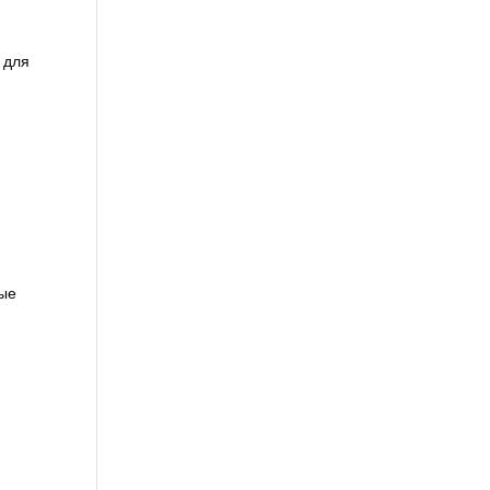
 для
ные