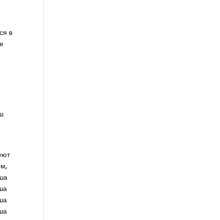
ся в
ые
аш
уют
м,
аша
ша
ша
ша