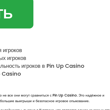
ТЬ
 игроков
ых игроков
льность игроков в Pin Up Casino
p Casino
о не все они могут сравниться с Pin Up Casino. Это надёжное и
 большие выигрыши и безопасное игровое опыкование.