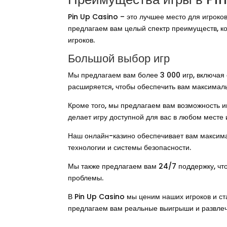
Pin Up Casino – это лучшее место для игроко
предлагаем вам целый спектр преимуществ, к
игроков.
Большой выбор игр
Мы предлагаем вам более 3 000 игр, включая с
расширяется, чтобы обеспечить вам максимал
Кроме того, мы предлагаем вам возможность и
делает игру доступной для вас в любом месте 
Наш онлайн-казино обеспечивает вам максим
технологии и системы безопасности.
Мы также предлагаем вам 24/7 поддержку, что
проблемы.
В Pin Up Casino мы ценим наших игроков и с
предлагаем вам реальные выигрыши и развлеч