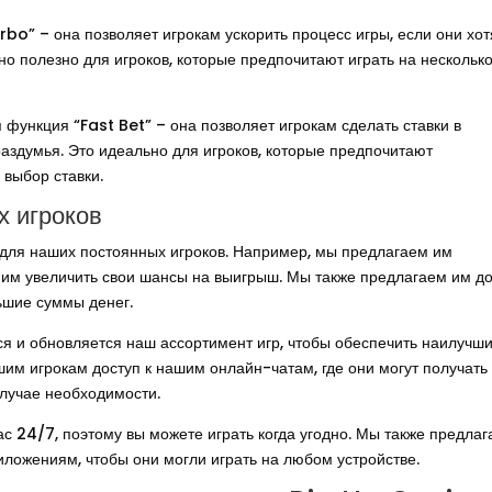
bo” – она позволяет игрокам ускорить процесс игры, если они хот
но полезно для игроков, которые предпочитают играть на нескольк
функция “Fast Bet” – она позволяет игрокам сделать ставки в
раздумья. Это идеально для игроков, которые предпочитают
 выбор ставки.
х игроков
для наших постоянных игроков. Например, мы предлагаем им
 им увеличить свои шансы на выигрыш. Мы также предлагаем им д
льшие суммы денег.
я и обновляется наш ассортимент игр, чтобы обеспечить наилучш
шим игрокам доступ к нашим онлайн-чатам, где они могут получать
случае необходимости.
ас 24/7, поэтому вы можете играть когда угодно. Мы также предла
ложениям, чтобы они могли играть на любом устройстве.