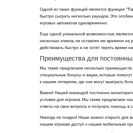
Одной из таких функций является функция “Tur
быстро сыграть несколько раундов. Это особен
игровых автоматов одновременно.
Еще одной уникальной возможностью является 
несколько кликов, не оставляя им времени на 
действовать быстро и не хотят терять время на
Преимущества для постоянны
Мы также предлагаем несколько преимуществ 
специальные бонусы и акции, которые помогут
к нашим лотереям, где они могут выиграть бо
Важно! Нашей командой постоянно мониторитс
условия для игроков. Мы также предлагаем на
ответы на свои вопросы и получать помощь в 
Никогда не поздно! Наше казино открыто для в
нашим игрокам доступ к нашим мобильным при