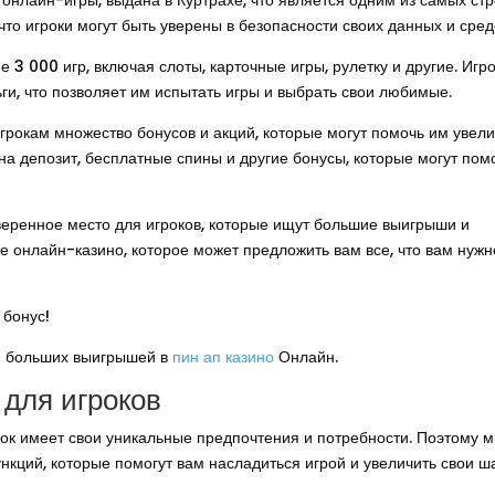
онлайн-игры, выдана в Куртрахе, что является одним из самых стр
что игроки могут быть уверены в безопасности своих данных и сред
 3 000 игр, включая слоты, карточные игры, рулетку и другие. Игр
ьги, что позволяет им испытать игры и выбрать свои любимые.
грокам множество бонусов и акций, которые могут помочь им увели
на депозит, бесплатные спины и другие бонусы, которые могут пом
веренное место для игроков, которые ищут большие выигрыши и
 онлайн-казино, которое может предложить вам все, что вам нужно
 бонус!
я больших выигрышей в
пин ап казино
Онлайн.
для игроков
ок имеет свои уникальные предпочтения и потребности. Поэтому 
кций, которые помогут вам насладиться игрой и увеличить свои 