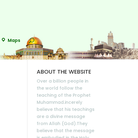
Maps
ABOUT THE WEBSITE
Over a billion people in
the world follow the
teaching of the Prophet
Muhammad.incerely
believe that his teachings
are a divine message
from Allah (God).They
believe that the message
is embodied in the Holy