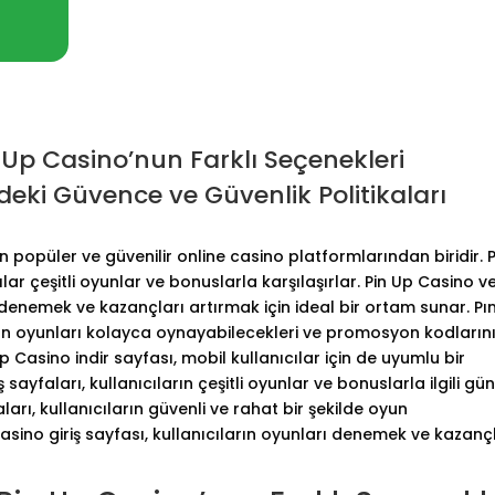
n Up Casino’nun Farklı Seçenekleri
deki Güvence ve Güvenlik Politikaları
en popüler ve güvenilir online casino platformlarından biridir. P
lar çeşitli oyunlar ve bonuslarla karşılaşırlar. Pin Up Casino v
rı denemek ve kazançları artırmak için ideal bir ortam sunar. Pı
ların oyunları kolayca oynayabilecekleri ve promosyon kodların
p Casino indir sayfası, mobil kullanıcılar için de uyumlu bir
 sayfaları, kullanıcıların çeşitli oyunlar ve bonuslarla ilgili gü
aları, kullanıcıların güvenli ve rahat bir şekilde oyun
asino giriş sayfası, kullanıcıların oyunları denemek ve kazanç