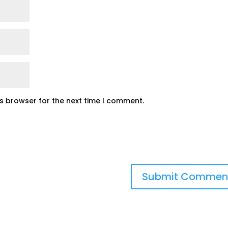
is browser for the next time I comment.