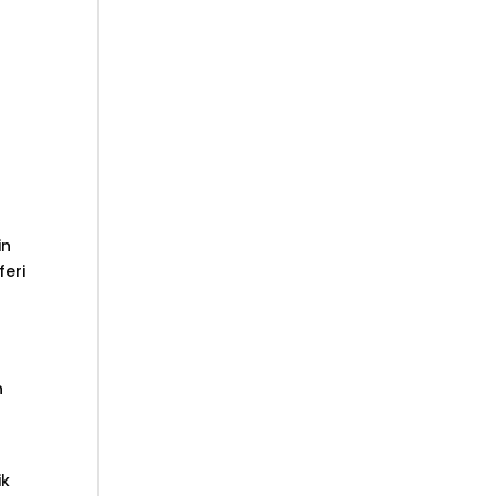
in
feri
n
ik