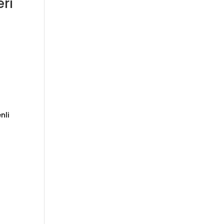
eri
a
nli