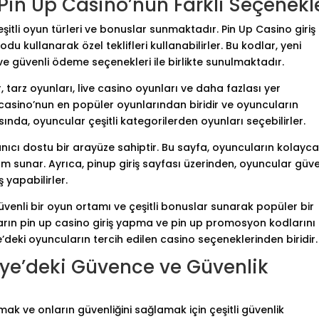
 Pin Up Casino’nun Farklı Seçenekl
eşitli oyun türleri ve bonuslar sunmaktadır. Pin Up Casino giriş
 kullanarak özel teklifleri kullanabilirler. Bu kodlar, yeni
 güvenli ödeme seçenekleri ile birlikte sunulmaktadır.
 tarz oyunları, live casino oyunları ve daha fazlası yer
 casino’nun en popüler oyunlarından biridir ve oyuncuların
sında, oyuncular çeşitli kategorilerden oyunları seçebilirler.
anıcı dostu bir arayüze sahiptir. Bu sayfa, oyuncuların kolayc
rm sunar. Ayrıca, pinup giriş sayfası üzerinden, oyuncular güve
ş yapabilirler.
üvenli bir oyun ortamı ve çeşitli bonuslar sunarak popüler bir
arın pin up casino giriş yapma ve pin up promosyon kodlarını
’deki oyuncuların tercih edilen casino seçeneklerinden biridir.
iye’deki Güvence ve Güvenlik
mak ve onların güvenliğini sağlamak için çeşitli güvenlik