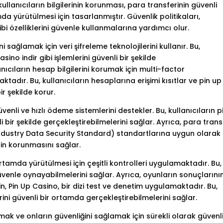
kullanıcıların bilgilerinin korunması, para transferinin güvenli
da yürütülmesi için tasarlanmıştır. Güvenlik politikaları,
gibi özelliklerini güvenle kullanmalarına yardımcı olur.
ni sağlamak için veri şifreleme teknolojilerini kullanır. Bu,
sino indir gibi işlemlerini güvenli bir şekilde
anıcıların hesap bilgilerini korumak için multi-factor
adır. Bu, kullanıcıların hesaplarına erişimi kısıtlar ve pin up
r şekilde korur.
enli ve hızlı ödeme sistemlerini destekler. Bu, kullanıcıların p
li bir şekilde gerçekleştirebilmelerini sağlar. Ayrıca, para trans
Industry Data Security Standard) standartlarına uygun olarak
rinin korunmasını sağlar.
ortamda yürütülmesi için çeşitli kontrolleri uygulamaktadır. Bu,
güvenle oynayabilmelerini sağlar. Ayrıca, oyunların sonuçlarını
, Pin Up Casino, bir dizi test ve denetim uygulamaktadır. Bu,
lerini güvenli bir ortamda gerçekleştirebilmelerini sağlar.
mak ve onların güvenliğini sağlamak için sürekli olarak güvenl