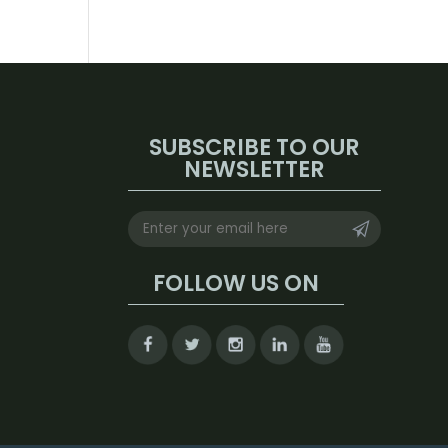
SUBSCRIBE TO OUR
NEWSLETTER
FOLLOW US ON