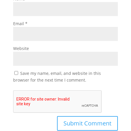
Email
*
Website
Save my name, email, and website in this
browser for the next time I comment.