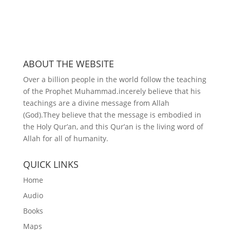
ABOUT THE WEBSITE
Over a billion people in the world follow the teaching
of the Prophet Muhammad.incerely believe that his
teachings are a divine message from Allah
(God).They believe that the message is embodied in
the Holy Qur’an, and this Qur’an is the living word of
Allah for all of humanity.
QUICK LINKS
Home
Audio
Books
Maps