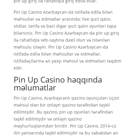
pin up giriş ilə rahatlıqla giriş edilə bilər.
Pin Up Casino Azərbaycan-da istifadə edilə bilən
məhsullar və xidmətlər arasında: live qızıl qalın,
slotlar, tarifə və bəzi digər qızıl qalın oyunları tapa
bilərsiniz. Pin Up Casino Azərbaycan-də pin up giriş
ilə rahatlıqla veb-saytına daxil olun və istənilən
məhsulu izləyin. Pin Up Casino Azərbaycan-da
istifadə edilə bilən məhsullar və xidmətlər,
istifadəçilərinə ən yaxşı məhsul və xidmətləri təqdim
edir.
Pin Up Casino haqqında
məlumatlar
Pin Up Casino, Azərbaycanlı qazino oyunçuları üçün
məhsul olan bir onlayn qazino tərəfindən təşkil
edilmişdir. Bu qazino, pin up oyunları tərəfindən
təşkil edilmişdir və onlayn qazino
məşhurluqlarından biridir. Pin Up Casino, 2014-cü
ilin yanvarında təşkil edilmişdir və bu səbəbdən ən