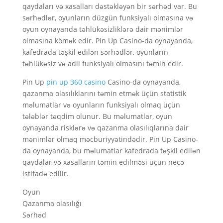
qaydaları və xasalları dəstəkləyən bir sərhəd var. Bu
sərhədlər, oyunların düzgün funksiyalı olmasına və
oyun oynayanda təhlükəsizliklərə dair mənimlər
olmasına kömək edir. Pin Up Casino-da oynayanda,
kafedrada təşkil edilən sərhədlər, oyunların
təhlükəsiz və adil funksiyalı olmasını təmin edir.
Pin Up
pin up 360 casino
Casino-da oynayanda,
qazanma olasılıklarını təmin etmək üçün statistik
məlumatlar və oyunların funksiyalı olmaq üçün
tələblər təqdim olunur. Bu məlumatlar, oyun
oynayanda risklərə və qazanma olasılıqlarına dair
mənimlər olmaq məcburiyyətindədir. Pin Up Casino-
da oynayanda, bu məlumatlar kafedrada təşkil edilən
qaydalar və xasalların təmin edilməsi üçün necə
istifadə edilir.
Oyun
Qazanma olasılığı
Sərhəd