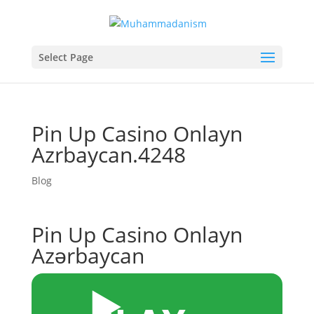
Select Page
Pin Up Casino Onlayn
Azrbaycan.4248
Blog
Pin Up Casino Onlayn
Azərbaycan
▶️