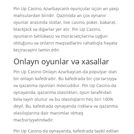
Pin Up Casino, Azərbaycanlı oyunçular üçün ən yaxşı
məhsulardan biridir. Qazinoda ən çox oynanır
oyunlar arasında slotlar, live casino, poker, bakarat,
blackjack və digərlər yer alır. Pin Up Casino,
oyunların təhlükəsiz və müraciətçilərinə uyğun
olduğunu və onların məqsədlərini rahatlıqla həyata
keçirəcəyini təmin edir.
Onlayn oyunlar və xasallar
Pin Up Casino Onlayn Azərbaycan-da populyar olan
bir onlayn kafedradır. Bu kafedrada bir çox tərsiyyə
və qazanma oyunları mövcuddur. Pin Up Casino-da
oynayanda, qazanma olasılıkları, oyun tərəfindən
belə təyin olunur və bu olasılıqların heç biri 100%
deyil. Bu, kafedrada oynayanda risklərə və qazanma
olasılıqlarına dair mənimlər olmaq
məcburiyyətindədir.
Pin Up Casino-da oynayanda, kafedrada təşkil edilən