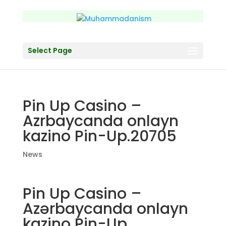
Select Page
Pin Up Casino –
Azrbaycanda onlayn
kazino Pin-Up.20705
News
Pin Up Casino –
Azərbaycanda onlayn
kazino Pin-Up