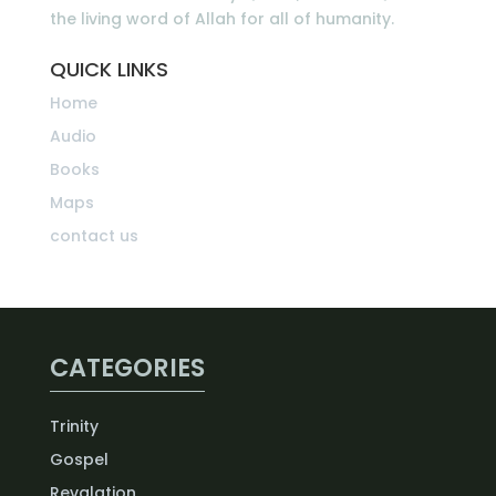
the living word of Allah for all of humanity.
QUICK LINKS
Home
Audio
Books
Maps
contact us
CATEGORIES
Trinity
Gospel
Revalation