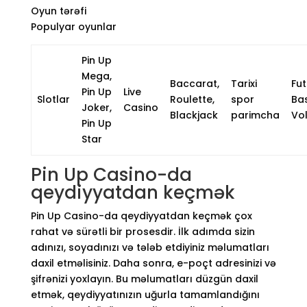
Oyun tərəfi
Populyar oyunlar
Pin Up
Mega,
Baccarat,
Tarixi
Fut
Pin Up
Live
Slotlar
Roulette,
spor
Ba
Joker,
Casino
Blackjack
parimcha
Vo
Pin Up
Star
Pin Up Casino-da
qeydiyyatdan keçmək
Pin Up Casino-da qeydiyyatdan keçmək çox
rahat və sürətli bir prosesdir. İlk adımda sizin
adınızı, soyadınızı və tələb etdiyiniz məlumatları
daxil etməlisiniz. Daha sonra, e-poçt adresinizi və
şifrənizi yoxlayın. Bu məlumatları düzgün daxil
etmək, qeydiyyatınızın uğurla tamamlandığını